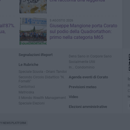
5 AGOSTO 2026
 all'87%.
Giuseppe Mangione porta Corato
ua,
sul podio della Quadrortathon:
primo nella categoria M65
Segnalazioni iReport
Dens Sano in Corpore Sano
Socialmente Utili
Le Rubriche
In... Condominio
Speciale Scuola - Oriani Tandoi
Secondo Circolo Didattico "N.
Agenda eventi di Corato
I
Fornelli"
R
CentoVoci
Previsioni meteo
C
Matrioska
Video
t
Il Mondo Wealth Management
Speciale Elezioni
Elezioni amministrative
TY NEWS PLATFORM