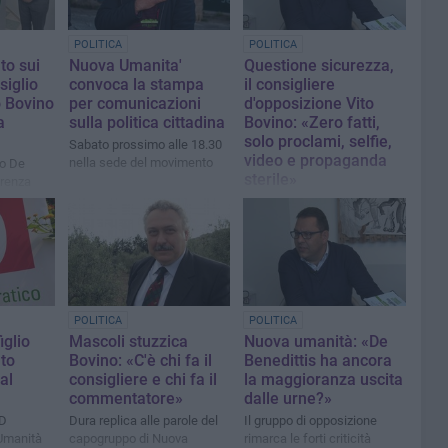
POLITICA
POLITICA
o sui
Nuova Umanita'
Questione sicurezza,
siglio
convoca la stampa
il consigliere
o Bovino
per comunicazioni
d'opposizione Vito
a
sulla politica cittadina
Bovino: «Zero fatti,
solo proclami, selfie,
Sabato prossimo alle 18.30
video e propaganda
nella sede del movimento
co De
sterile»
erenza
ie e più
Ancora Bovino: «Questa
amministrazione verrà
ricordata come quella
artefice del declino della
nostra città»
POLITICA
POLITICA
iglio
Mascoli stuzzica
Nuova umanità: «De
to
Bovino: «C'è chi fa il
Benedittis ha ancora
al
consigliere e chi fa il
la maggioranza uscita
commentatore»
dalle urne?»
PD
Dura replica alle parole del
Il gruppo di opposizione
Umanità
capogruppo di Nuova
rimarca le forti criticità