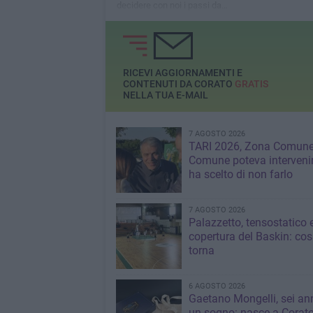
decidere con noi i passi da
fare
RICEVI AGGIORNAMENTI E
CONTENUTI DA CORATO
GRATIS
NELLA TUA E-MAIL
7 AGOSTO 2026
TARI 2026, Zona Comune:
Comune poteva interveni
ha scelto di non farlo
7 AGOSTO 2026
Palazzetto, tensostatico 
copertura del Baskin: co
torna
6 AGOSTO 2026
Gaetano Mongelli, sei ann
un sogno: nasce a Corat