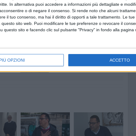
nfinato ai domiciliari per rifiuto a fornire le proprie
critte. In alternativa puoi accedere a informazioni più dettagliate e modif
acconsentire o di negare il consenso.
Si rende noto che alcuni trattamen
nza a pubblico ufficiale. «Condanniamo con forza questi
e il tuo consenso, ma hai il diritto di opporti a tale trattamento. Le tue
 questo sito web. Puoi modificare le tue preferenze o revocare il conse
questo sito e facendo clic sul pulsante "Privacy" in fondo alla pagina
7 AGOSTO 2026
a Pia:
Due aggressioni in pochi giorni
enti in
tra Bari e Corato: le vittime
PIÙ OPZIONI
ACCETTO
hanno 17 anni