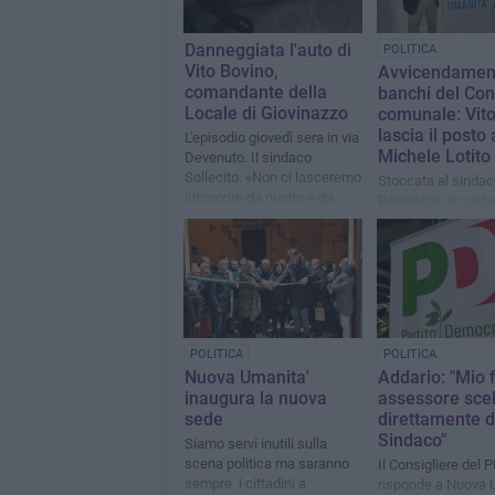
Danneggiata l'auto di
POLITICA
Vito Bovino,
Avvicendament
comandante della
banchi del Con
Locale di Giovinazzo
comunale: Vit
lascia il posto 
L'episodio giovedì sera in via
Michele Lotito
Devenuto. Il sindaco
Sollecito: «Non ci lasceremo
Stoccata al sinda
intimorire da niente e da
Benedittis in conf
nessuno»
stampa, «meno self
fatti»
POLITICA
POLITICA
Nuova Umanita'
Addario: "Mio f
inaugura la nuova
assessore scel
sede
direttamente d
Sindaco"
Siamo servi inutili sulla
scena politica ma saranno
Il Consigliere del 
sempre i cittadini a
risponde a Nuova 