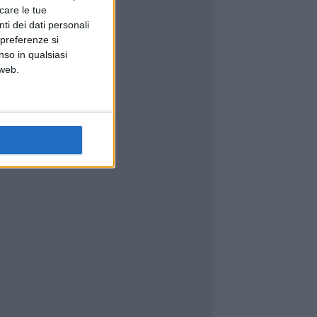
icare le tue
ti dei dati personali
 preferenze si
nso in qualsiasi
 web.