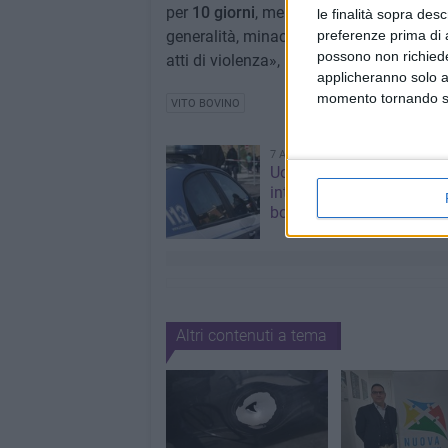
per
10 giorni
, mentre il 49enne è stato co
le finalità sopra des
preferenze prima di 
generalità, minaccia, resistenza e viole
possono non richieder
atti di violenza», ha scritto Sollecito.
applicheranno solo a
momento tornando su 
VITO BOVINO
7 AGOSTO 2026
Uomo fermato in via Port
intervento lampo degli ag
borghese
Altri contenuti a tema