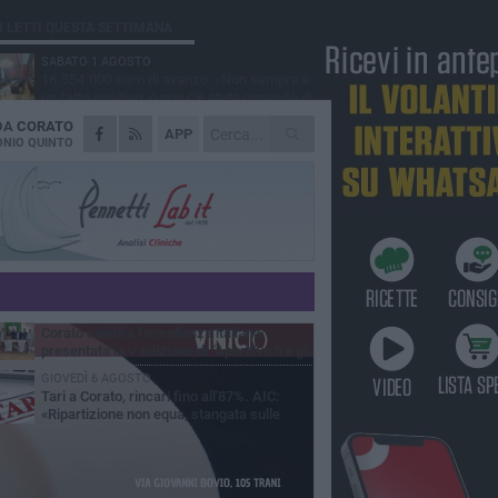
Ù LETTI QUESTA SETTIMANA
SABATO 1 AGOSTO
16.554.000 euro di avanzo: «Non sempre è
un fatto positivo: o non c'è stata capacità di
sa o le entrate sono state troppo alte»
 DA
CORATO
MERCOLEDÌ 5 AGOSTO
APP
Chiuso momentaneamente distributore di
NIO QUINTO
benzina di Via Ruvo
SABATO 1 AGOSTO
Centro storico, l'assessore Marcone
risponde agli esercenti: «Siamo ai nastri di
rtenza»
GIOVEDÌ 6 AGOSTO
Gelato di San Domenico: il gusto che
racconta una leggenda
MERCOLEDÌ 5 AGOSTO
Corato celebra l'eccellenza italiana:
presentata la V edizione di "Aperitivo tra gli
vi"
GIOVEDÌ 6 AGOSTO
Tari a Corato, rincari fino all'87%. AIC:
«Ripartizione non equa, stangata sulle
prese»