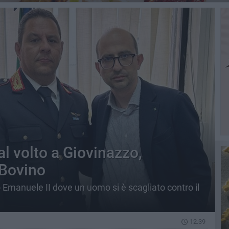
l volto a Giovinazzo,
 Bovino
o Emanuele II dove un uomo si è scagliato contro il
12.39