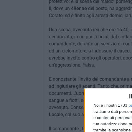
protettivo: è la scena del "caldo" pomeri
II, dove un
49enne
del posto, ha aggredi
Corato, ed è finito agli arresti domiciliari
Una scena, avvenuta ieri alle ore 16.40,
denunciata, in un post social, dal sinda
comandante, durante un servizio di contro
ad un ciclomotore, a indossare il casco. 
avrebbe inveito contro gli operatori, ap
un'aggressione. Falsa.
E nonostante l'invito del comandante a 
ad ingiuriare gli agenti. Tanto che, prima 
documenti. L'uomo, ad un tratto, ha sfer
I
sangue a fiotti, non senza minacciare r
Noi e i nostri 1733
p
avvenuto. Conseguenze che sono state pe
trattiamo dati person
Locale
, col suo arresto.
e contenuti personali
tua autorizzazione no
Il comandante , trasportato al pronto so
tramite la scansione 