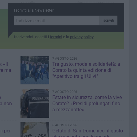
umanità
interne alla compagine
amministrativa emerse nel
Iscriviti alla Newsletter
corso dei lavori
Iscriviti
Iscrivendoti accetti i
termini
e la
privacy policy
7 AGOSTO 2026
 «Il
Tra gusto, moda e solidarietà: a
re ma
Corato la quinta edizione di
"Aperitivo tra gli Ulivi"
7 AGOSTO 2026
e
Estate in sicurezza, come la vive
sa non
Corato? «Presidi prolungati fino
a mezzanotte»
6 AGOSTO 2026
i per
Gelato di San Domenico: il gusto
o
che racconta una leggenda