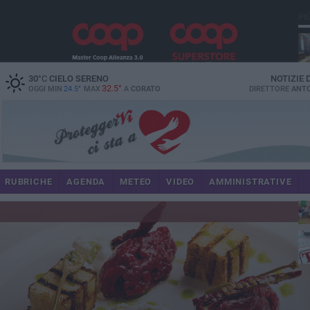
PI
spe
30
°C
CIELO SERENO
NOTIZIE
32.5°
OGGI MIN
24.5°
MAX
A
CORATO
DIRETTORE
ANTO
pa
RUBRICHE
AGENDA
METEO
VIDEO
AMMINISTRATIVE
Uli
im