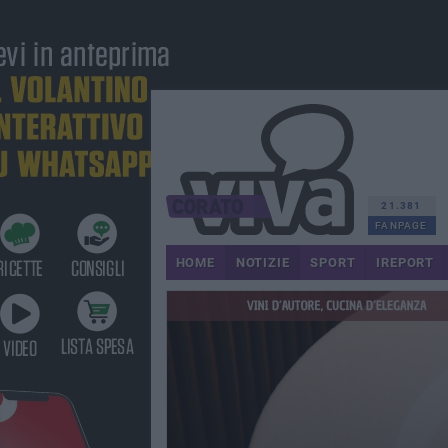
21.381
FANPAGE
HOME
NOTIZIE
SPORT
IREPORT