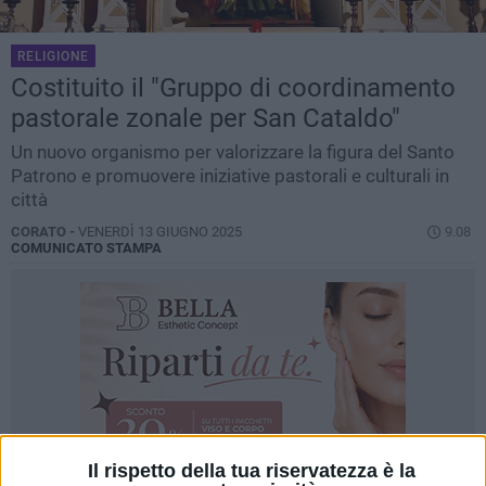
RELIGIONE
Costituito il "Gruppo di coordinamento
pastorale zonale per San Cataldo"
Un nuovo organismo per valorizzare la figura del Santo
Patrono e promuovere iniziative pastorali e culturali in
città
CORATO -
VENERDÌ 13 GIUGNO 2025
9.08
COMUNICATO STAMPA
Il rispetto della tua riservatezza è la