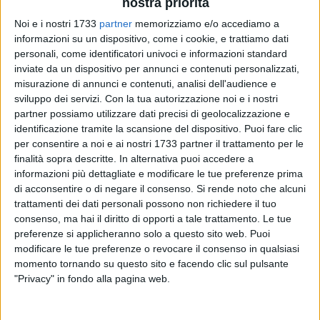
nostra priorità
Noi e i nostri 1733
partner
memorizziamo e/o accediamo a
informazioni su un dispositivo, come i cookie, e trattiamo dati
personali, come identificatori univoci e informazioni standard
inviate da un dispositivo per annunci e contenuti personalizzati,
17
misurazione di annunci e contenuti, analisi dell'audience e
sviluppo dei servizi.
Con la tua autorizzazione noi e i nostri
partner possiamo utilizzare dati precisi di geolocalizzazione e
identificazione tramite la scansione del dispositivo. Puoi fare clic
Si è costituito nella città di Corato il
"Gruppo di
per consentire a noi e ai nostri 1733 partner il trattamento per le
coordinamento pastorale zonale per la promozione della
finalità sopra descritte. In alternativa puoi accedere a
figura di San Cataldo, patrono della città di Corato"
.
informazioni più dettagliate e modificare le tue preferenze prima
di acconsentire o di negare il consenso.
Si rende noto che alcuni
Il gruppo nasce da una delibera del Consiglio pastorale
trattamenti dei dati personali possono non richiedere il tuo
zonale, approvata nella seduta svoltasi lo scorso 26 maggio,
consenso, ma hai il diritto di opporti a tale trattamento. Le tue
in applicazione dell'art. 25 dello Statuto del consiglio
preferenze si applicheranno solo a questo sito web. Puoi
modificare le tue preferenze o revocare il consenso in qualsiasi
pastorale zonale che prevede la possibilità di costituire, in
momento tornando su questo sito e facendo clic sul pulsante
ogni singola città dell'arcidiocesi, un servizio di
"Privacy" in fondo alla pagina web.
coordinamento pastorale cittadino per uno specifico ambito
pastorale come può essere quello che concerne il Santo
Patrono.