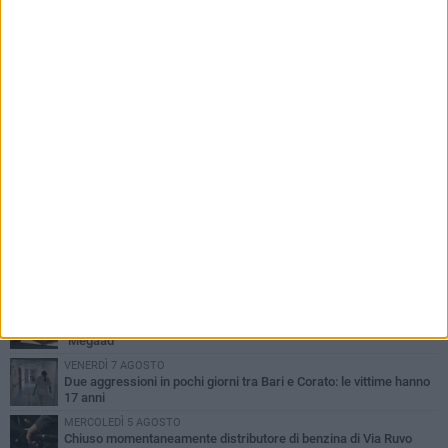
PIÙ LETTI QUESTA SETTIMANA
VENERDÌ 7 AGOSTO
Uomo fermato in via Porta Pia: intervento lampo degli agenti in
borghese
GIOVEDÌ 6 AGOSTO
Gelato di San Domenico: il gusto che racconta una leggenda
GIOVEDÌ 6 AGOSTO
Gaetano Mongelli, sei anni per un sogno: nasce a Corato
"Megaad"
VENERDÌ 7 AGOSTO
Due aggressioni in pochi giorni tra Bari e Corato: le vittime hanno
17 anni
MERCOLEDÌ 5 AGOSTO
Chiuso momentaneamente distributore di benzina di Via Ruvo