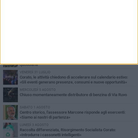
PIÙ LETTI QUESTA SETTIMANA
SABATO 1 AGOSTO
16.554.000 euro di avanzo: «Non sempre è un fatto positivo: o non
c'è stata capacità di spesa o le entrate sono state troppo alte»
VENERDÌ 31 LUGLIO
Via Dante, aiuole nel degrado: tra incuria pubblica e inciviltà
quotidiana
VENERDÌ 31 LUGLIO
Corato, le attività chiedono di accelerare sul calendario estivo:
«Gli eventi generano presenze, consumi e nuove opportunità»
MERCOLEDÌ 5 AGOSTO
Chiuso momentaneamente distributore di benzina di Via Ruvo
SABATO 1 AGOSTO
Centro storico, l'assessore Marcone risponde agli esercenti:
«Siamo ai nastri di partenza»
LUNEDÌ 3 AGOSTO
Raccolta differenziata, Risorgimento Socialista Corato:
«Introdurre i cassonetti intelligenti»