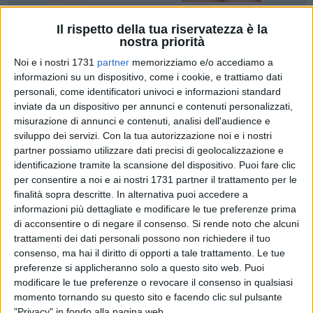
Il rispetto della tua riservatezza è la
A cura di
nostra priorità
VITO TROILO
Noi e i nostri 1731
partner
memorizziamo e/o accediamo a
informazioni su un dispositivo, come i cookie, e trattiamo dati
personali, come identificatori univoci e informazioni standard
La Regione Puglia ha diffuso il bollettino Covid aggiornato
inviate da un dispositivo per annunci e contenuti personalizzati,
alle ore 14 di martedì 29 aprile 2022. Dall'inizio
misurazione di annunci e contenuti, analisi dell'audience e
dell'emergenza sono stati effettuati 104480166 test, dai
sviluppo dei servizi.
Con la tua autorizzazione noi e i nostri
quali sono emersi complessivamente 1053835 casi di
partner possiamo utilizzare dati precisi di geolocalizzazione e
positività.
identificazione tramite la scansione del dispositivo. Puoi fare clic
per consentire a noi e ai nostri 1731 partner il trattamento per le
finalità sopra descritte. In alternativa puoi accedere a
Il totale di casi positivi registrati nelle singole
informazioni più dettagliate e modificare le tue preferenze prima
Province pugliesi dall'inizio dell'emergenza
di acconsentire o di negare il consenso.
Si rende noto che alcuni
345171 Area Metropolitana di Bari
trattamenti dei dati personali possono non richiedere il tuo
consenso, ma hai il diritto di opporti a tale trattamento. Le tue
209072 Provincia di Lecce
preferenze si applicheranno solo a questo sito web. Puoi
155460 Provincia di Foggia
modificare le tue preferenze o revocare il consenso in qualsiasi
139941 Provincia di Taranto
momento tornando su questo sito e facendo clic sul pulsante
98255 Provincia di Brindisi
"Privacy" in fondo alla pagina web.