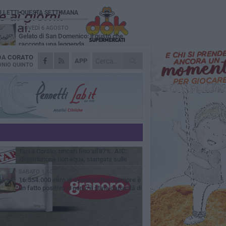
Ù LETTI QUESTA SETTIMANA
GIOVEDÌ 6 AGOSTO
Gelato di San Domenico: il gusto che
racconta una leggenda
 DA
CORATO
VENERDÌ 7 AGOSTO
APP
Uomo fermato in via Porta Pia: intervento
NIO QUINTO
lampo degli agenti in borghese
GIOVEDÌ 6 AGOSTO
Gaetano Mongelli, sei anni per un sogno:
nasce a Corato "Megaad"
MERCOLEDÌ 5 AGOSTO
Chiuso momentaneamente distributore di
benzina di Via Ruvo
GIOVEDÌ 6 AGOSTO
Tari a Corato, rincari fino all'87%. AIC:
«Ripartizione non equa, stangata sulle
prese»
SABATO 1 AGOSTO
16.554.000 euro di avanzo: «Non sempre è
un fatto positivo: o non c'è stata capacità di
sa o le entrate sono state troppo alte»