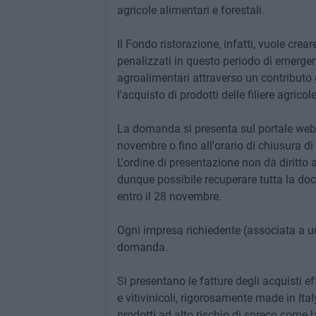
agricole alimentari e forestali.
Il Fondo ristorazione, infatti, vuole crea
penalizzati in questo periodo di emergenz
agroalimentari attraverso un contributo
l'acquisto di prodotti delle filiere agrico
La domanda si presenta sul portale web 
novembre o fino all'orario di chiusura di
L'ordine di presentazione non dà diritto
dunque possibile recuperare tutta la d
entro il 28 novembre.
Ogni impresa richiedente (associata a un
domanda.
Si presentano le fatture degli acquisti ef
e vitivinicoli, rigorosamente made in Italy
prodotti ad alto rischio di spreco come l