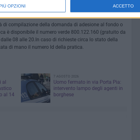
automatico un anticipo del 90% degli acquisti effettuati.
PIÙ OPZIONI
ACCETTO
essi i bonifici a saldo del contributo concesso.
tà di compilazione della domanda di adesione al fondo o
ica è disponibile il numero verde ‪800.122.160‬ (gratuito da
dalle 08 alle 20.In caso di richieste circa lo stato della
tata di mano il numero Id della pratica.
7 AGOSTO 2026
i al
Uomo fermato in via Porta Pia:
astico
intervento lampo degli agenti in
 al 14
borghese