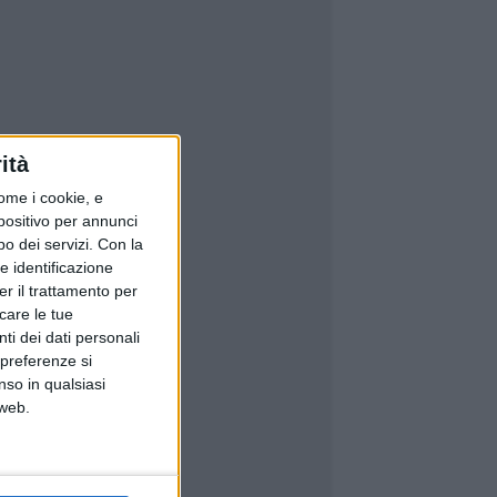
ità
ome i cookie, e
spositivo per annunci
o dei servizi.
Con la
e identificazione
er il trattamento per
icare le tue
ti dei dati personali
 preferenze si
nso in qualsiasi
 web.