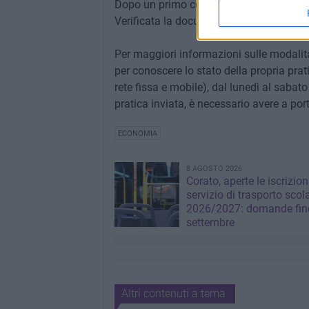
Dopo un primo controllo sarà versato in 
Verificata la documentazione, saranno em
Per maggiori informazioni sulle modali
per conoscere lo stato della propria prat
rete fissa e mobile), dal lunedì al sabato 
pratica inviata, è necessario avere a por
ECONOMIA
8 AGOSTO 2026
Corato, aperte le iscrizion
servizio di trasporto scol
2026/2027: domande fino
settembre
Altri contenuti a tema