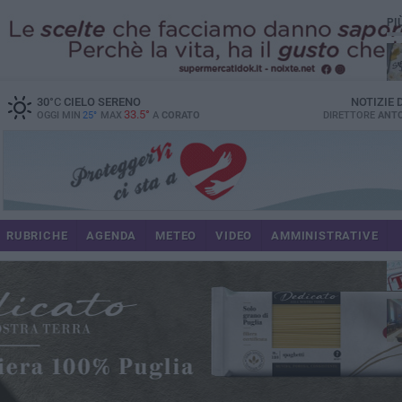
PI
30
°C
CIELO SERENO
NOTIZIE
33.5°
OGGI MIN
25°
MAX
A
CORATO
DIRETTORE
ANTO
RUBRICHE
AGENDA
METEO
VIDEO
AMMINISTRATIVE
im
spe