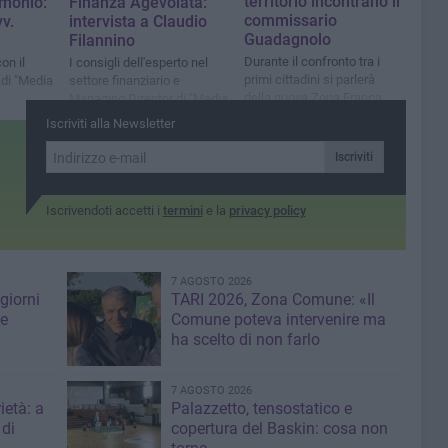
territorio incontrano il
imonio:
Finanza Agevolata:
commissario
vv.
intervista a Claudio
Guadagnolo
Filannino
Durante il confronto tra i
on il
I consigli dell'esperto nel
primi cittadini si parlerà
di "Media
settore finanziario e
della nuova Zona Franca
Managing Director di "Media
Doganale
One Network", società del
Iscriviti alla Newsletter
Gruppo "Media One"
Iscriviti
Iscrivendoti accetti i
termini
e la
privacy policy
7 AGOSTO 2026
giorni
TARI 2026, Zona Comune: «Il
me
Comune poteva intervenire ma
ha scelto di non farlo
7 AGOSTO 2026
ietà: a
Palazzetto, tensostatico e
 di
copertura del Baskin: cosa non