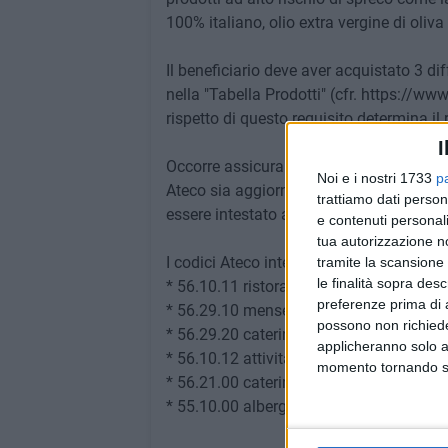
100% italiano, olio extra vergine di oliva 
Il beneficiario deve aver acquistato 3 diff
nella "Tabella Prodotti" (cfr. https://www
rispetto di questo requisito determina il
I
Occorre assicurarsi che il codice fiscale
Noi e i nostri 1733
p
Ateco sia aggiornato e corrisponda quelli
trattiamo dati person
essere intestato all'impresa richiedente.
e contenuti personali
tua autorizzazione no
I codici Ateco interessati sono i seguenti
tramite la scansione 
le finalità sopra des
* 56.10.11 ristorazione con somministr
preferenze prima di 
* 56.29.10 mense
possono non richieder
* ‪56.29.20‬ catering continuativo su bas
applicheranno solo a
* 56.10.12 attività di ristorazione conne
momento tornando su 
* ‪56.21.00‬ catering per eventi, banqueti
* ‪55.10.00‬ alberghi, limitatamente alle 