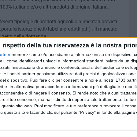
100% italiano e/o e altri prodotti di origine italiana.
erenti tipologie di prodotti agricoli o alimentari previsti
.portaleristorazione.it/tabella-prodotti.pdf) . Il mancato
 rigetto della domanda.
l rispetto della tua riservatezza è la nostra prior
 sia quello indicato nella visura camerale e che il codice
artner
memorizziamo e/o accediamo a informazioni su un dispositivo, c
 previsti nel decreto ministeriale. Il codice Iban deve
ali, come identificatori univoci e informazioni standard inviate da un di
zzati, misurazione di annunci e contenuti, analisi dell'audience e svilupp
i e i nostri partner possiamo utilizzare dati precisi di geolocalizzazione 
:
del dispositivo. Puoi fare clic per consentire a noi e ai nostri 1733 partn
critte. In alternativa puoi accedere a informazioni più dettagliate e modif
azione
acconsentire o di negare il consenso.
Si rende noto che alcuni trattamen
e il tuo consenso, ma hai il diritto di opporti a tale trattamento. Le tue
e contrattuale
 questo sito web. Puoi modificare le tue preferenze o revocare il conse
sse alle aziendeagricole
questo sito e facendo clic sul pulsante "Privacy" in fondo alla pagina
ng
attività autorizzatealla somministrazione di cibo.