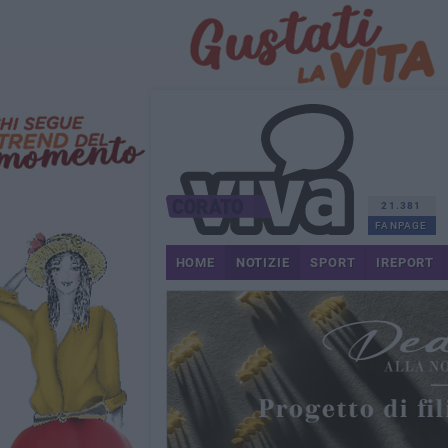
21.381
FANPAGE
HOME
NOTIZIE
SPORT
IREPORT