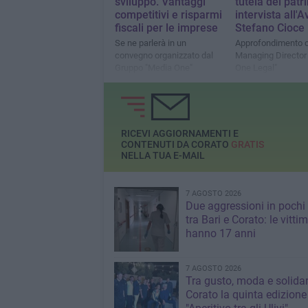
sviluppo. Vantaggi
tutela del patr
competitivi e risparmi
intervista all'A
fiscali per le imprese
Stefano Cioce
Se ne parlerà in un
Approfondimento c
convegno organizzato dal
Managing Director 
Gruppo "Media One"
One Legal"
RICEVI AGGIORNAMENTI E
CONTENUTI DA CORATO
GRATIS
NELLA TUA E-MAIL
7 AGOSTO 2026
Due aggressioni in pochi 
tra Bari e Corato: le vitti
hanno 17 anni
7 AGOSTO 2026
Tra gusto, moda e solidar
Corato la quinta edizione