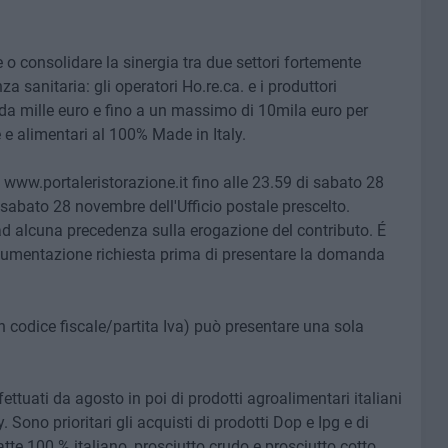
re o consolidare la sinergia tra due settori fortemente
a sanitaria: gli operatori Ho.re.ca. e i produttori
 da mille euro e fino a un massimo di 10mila euro per
le e alimentari al 100% Made in Italy.
www.portaleristorazione.it fino alle 23.59 di sabato 28
 sabato 28 novembre dell'Ufficio postale prescelto.
 ad alcuna precedenza sulla erogazione del contributo. É
ocumentazione richiesta prima di presentare la domanda
 codice fiscale/partita Iva) può presentare una sola
fettuati da agosto in poi di prodotti agroalimentari italiani
. Sono prioritari gli acquisti di prodotti Dop e Ipg e di
atte 100 % italiano, prosciutto crudo e prosciutto cotto