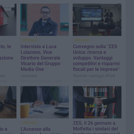
SPECIALE
SPECIALE
to, le
Intervista a Luca
Convegno sulla "ZES
Loiacono, Vice
Unica: ricerca e
azione
Direttore Generale
sviluppo. Vantaggi
Vicario del Gruppo
competitivi e risparmi
Media One
fiscali per le imprese"
bbe
«Investire
Illustrati i vantaggi offerti
onda
nell'organizzazione, nella
dalla "ZES Unica",
strategia e nella leadership
nell'incontro organizzato dal
è fondamentale per creare
Gruppo "Media One" al
un futuro di successo»
Politecnico di Bari
ZES, il 26 gennaio a
SPECIALE
Molfetta i sindaci del
io e
L'Accesso alla