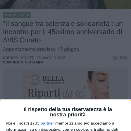
VITA DI CITTÀ
"Il sangue tra scienza e solidarietà": un
incontro per il 45esimo anniversario di
AVIS Corato
Appuntamento previsto il 5 giugno
CORATO -
GIOVEDÌ 28 MAGGIO 2026
15.06
COMUNICATO STAMPA
Il rispetto della tua riservatezza è la
nostra priorità
Noi e i nostri 1733
partner
memorizziamo e/o accediamo a
informazioni su un dispositivo, come i cookie, e trattiamo dati