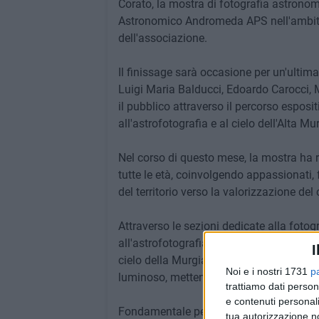
Corato, la mostra di fotografia astronom
Astronomico Andromeda APS nell'ambito de
dell'associazione.
Il finissage sarà occasione per un'ultima
Luigi Maria Balducci, Edoardo Carocci,
il pubblico attraverso il percorso espos
all'astrofotografia e al cielo dell'Alta Mu
Nel corso di questo mese, la mostra ha re
tutte le età, coinvolgendo appassionati, 
del territorio verso la valorizzazione del 
Attraverso le sezioni dedicate alla fotog
all'astrofotografia planetaria e all'astro
I
cielo della Murgia e l'importanza della 
Noi e i nostri 1731
p
luminoso, mettendo in dialogo astronomi
trattiamo dati person
e contenuti personali
Fondamentale per la riuscita dell'inizia
tua autorizzazione no