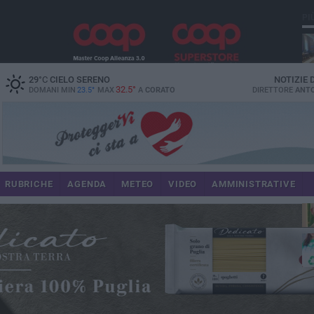
PI
spe
29
°C
CIELO SERENO
NOTIZIE
32.5°
DOMANI MIN
23.5°
MAX
A
CORATO
DIRETTORE
ANTO
pr
RUBRICHE
AGENDA
METEO
VIDEO
AMMINISTRATIVE
pa
int