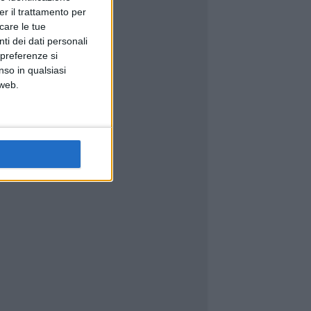
er il trattamento per
icare le tue
ti dei dati personali
 preferenze si
nso in qualsiasi
 web.