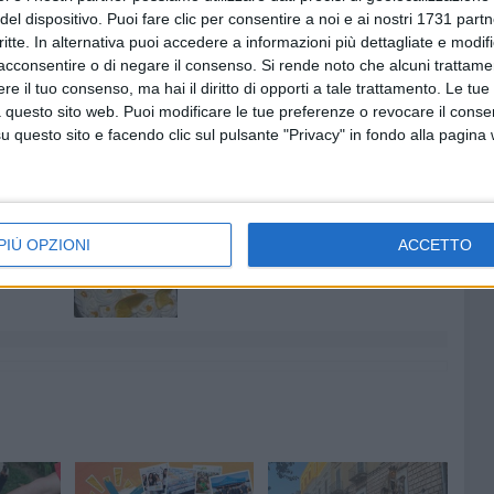
ossibile un percorso condiviso di promozione del
del dispositivo. Puoi fare clic per consentire a noi e ai nostri 1731 partn
ella città attraverso linguaggi innovativi e accessibili.
critte. In alternativa puoi accedere a informazioni più dettagliate e modif
acconsentire o di negare il consenso.
Si rende noto che alcuni trattamen
ngrazia tutti i visitatori, i partner e le realtà che
e il tuo consenso, ma hai il diritto di opporti a tale trattamento. Le tue
la mostra, rinnovando il proprio impegno nella diffusione
 questo sito web. Puoi modificare le tue preferenze o revocare il conse
azione del territorio.
questo sito e facendo clic sul pulsante "Privacy" in fondo alla pagina
6 AGOSTO 2026
i per
Gelato di San Domenico: il gusto
PIÙ OPZIONI
ACCETTO
o
che racconta una leggenda