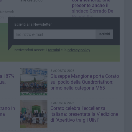
alle ore 20:00
e
presente anche il
sindaco Corrado De
a Network
Benedittis
on il Gran
li
Ieri alla cerimonia ad Andria
Iscriviti alla Newsletter
à
anche il Presidente della
e 100 e
Repubblica, Sergio
Iscriviti
Mattarella
Iscrivendoti accetti i
termini
e la
privacy policy
5 AGOSTO 2026
 all'87%.
Giuseppe Mangione porta Corato
ua,
sul podio della Quadrortathon:
primo nella categoria M65
5 AGOSTO 2026
trano in
Corato celebra l'eccellenza
 ma
italiana: presentata la V edizione
di "Aperitivo tra gli Ulivi"