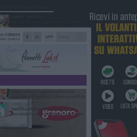
Ù LETTI QUESTA SETTIMANA
SABATO 1 AGOSTO
16.554.000 euro di avanzo: «Non sempre è
un fatto positivo: o non c'è stata capacità di
sa o le entrate sono state troppo alte»
 DA
CORATO
VENERDÌ 31 LUGLIO
APP
Via Dante, aiuole nel degrado: tra incuria
NIO QUINTO
pubblica e inciviltà quotidiana
VENERDÌ 31 LUGLIO
Corato, le attività chiedono di accelerare
sul calendario estivo: «Gli eventi generano
esenze, consumi e nuove opportunità»
MERCOLEDÌ 5 AGOSTO
Chiuso momentaneamente distributore di
benzina di Via Ruvo
SABATO 1 AGOSTO
Centro storico, l'assessore Marcone
risponde agli esercenti: «Siamo ai nastri di
rtenza»
LUNEDÌ 3 AGOSTO
Raccolta differenziata, Risorgimento
Socialista Corato: «Introdurre i cassonetti
elligenti»