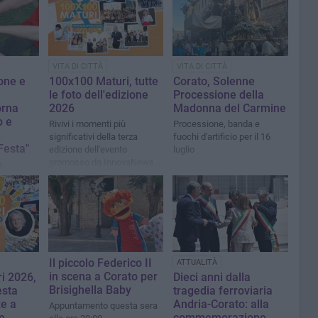
VITA DI CITTÀ
VITA DI CITTÀ
ione e
100x100 Maturi, tutte
Corato, Solenne
le foto dell'edizione
Processione della
orna
2026
Madonna del Carmine
o e
Rivivi i momenti più
Processione, banda e
significativi della terza
fuochi d'artificio per il 16
Festa"
edizione dell'evento
luglio
promosso da InnovaNews
a
al Gran Shopping Molfetta
edizione
ne del
Il piccolo Federico II
ATTUALITÀ
in scena a Corato per
i 2026,
Dieci anni dalla
Brisighella Baby
esta
tragedia ferroviaria
ze a
Andria-Corato: alla
Appuntamento questa sera
e
commemorazione