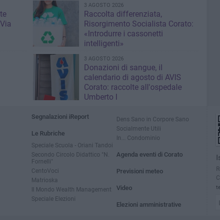
3 AGOSTO 2026
te
Raccolta differenziata,
 Via
Risorgimento Socialista Corato:
«Introdurre i cassonetti
intelligenti»
3 AGOSTO 2026
Donazioni di sangue, il
calendario di agosto di AVIS
Corato: raccolte all'ospedale
Umberto I
Segnalazioni iReport
Dens Sano in Corpore Sano
Socialmente Utili
Le Rubriche
In... Condominio
Speciale Scuola - Oriani Tandoi
Secondo Circolo Didattico "N.
Agenda eventi di Corato
I
Fornelli"
R
CentoVoci
Previsioni meteo
C
Matrioska
Video
t
Il Mondo Wealth Management
Speciale Elezioni
Elezioni amministrative