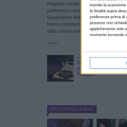
Integrato Corato – SMICO, che ha reso p
tramite la scansione 
patrimonio naturale, storico e culturale d
le finalità sopra des
preferenze prima di 
Osservatorio Astronomico Andromeda APS ri
possono non richieder
hanno contribuito alla realizzazione del
applicheranno solo a
della cultura astronomica e nella valorizz
momento tornando su 
EVENTI
6 AGOSTO 2026
Gaetano Mongelli, sei ann
un sogno: nasce a Corat
"Megaad"
Altri contenuti a tema