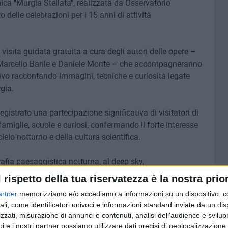
ica "Murgia Stellata", realizzata da Osservatorio
lle celebrazioni per i 15 anni di attività
 visita guidata gratuita a cura degli autori delle opere –
 Marcello Barile e Daniele Monte – che accompagneranno
itivo raccontando immagini, tecniche e curiosità legate
rgia.
gistrato una partecipazione significativa di visitatori di
famiglie, scuole e curiosi, confermando il forte interesse
cielo notturno e della cultura scientifica.
rafia paesaggistica notturna, al deep sky,
coding, "Murgia Stellata" ha raccontato le potenzialità del
l rispetto della tua riservatezza è la nostra prior
sua tutela rispetto al fenomeno dell'inquinamento
artner
memorizziamo e/o accediamo a informazioni su un dispositivo, c
a, paesaggio e patrimonio culturale locale.
ali, come identificatori univoci e informazioni standard inviate da un di
zzati, misurazione di annunci e contenuti, analisi dell'audience e svilupp
tiva è stata la collaborazione con il Sistema Museale
i e i nostri partner possiamo utilizzare dati precisi di geolocalizzazione 