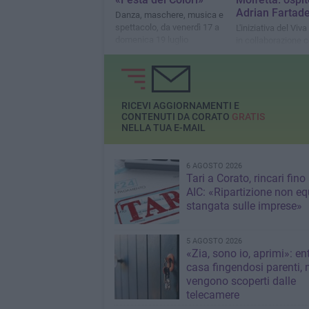
Adrian Fartad
Danza, maschere, musica e
spettacolo, da venerdì 17 a
L'iniziativa del Viv
domenica 19 luglio
in collaborazione c
Shopping celebra g
studenti di sei citt
diplomati con 100 
lode
RICEVI AGGIORNAMENTI E
CONTENUTI DA CORATO
GRATIS
NELLA TUA E-MAIL
6 AGOSTO 2026
Tari a Corato, rincari fino
AIC: «Ripartizione non eq
stangata sulle imprese»
5 AGOSTO 2026
«Zia, sono io, aprimi»: en
casa fingendosi parenti,
vengono scoperti dalle
telecamere