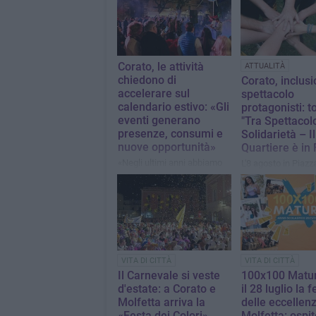
Corato, le attività
ATTUALITÀ
chiedono di
Corato, inclus
accelerare sul
spettacolo
calendario estivo: «Gli
protagonisti: t
eventi generano
"Tra Spettacol
presenze, consumi e
Solidarietà – Il
nuove opportunità»
Quartiere è in 
«Negli ultimi anni abbiamo
L'8 agosto in Piazz
potuto verificare
Almirante la XVIII 
concretamente quanto i
della manifestazio
grandi festival siano
Centro Zenith
importanti per il centro
storico»
VITA DI CITTÀ
VITA DI CITTÀ
Il Carnevale si veste
100x100 Matur
d'estate: a Corato e
il 28 luglio la f
Molfetta arriva la
delle eccellen
«Festa dei Colori»
Molfetta: ospit