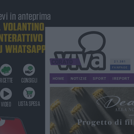
21.381
FANPAGE
HOME
NOTIZIE
SPORT
IREPORT