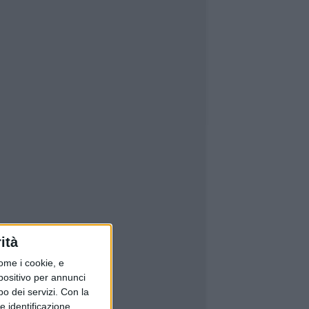
ità
ome i cookie, e
spositivo per annunci
o dei servizi.
Con la
e identificazione