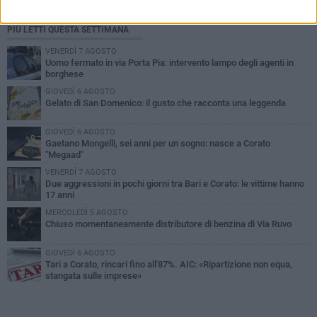
PIÙ LETTI QUESTA SETTIMANA
VENERDÌ 7 AGOSTO
Uomo fermato in via Porta Pia: intervento lampo degli agenti in
borghese
GIOVEDÌ 6 AGOSTO
Gelato di San Domenico: il gusto che racconta una leggenda
GIOVEDÌ 6 AGOSTO
Gaetano Mongelli, sei anni per un sogno: nasce a Corato
"Megaad"
VENERDÌ 7 AGOSTO
Due aggressioni in pochi giorni tra Bari e Corato: le vittime hanno
17 anni
MERCOLEDÌ 5 AGOSTO
Chiuso momentaneamente distributore di benzina di Via Ruvo
GIOVEDÌ 6 AGOSTO
Tari a Corato, rincari fino all'87%. AIC: «Ripartizione non equa,
stangata sulle imprese»