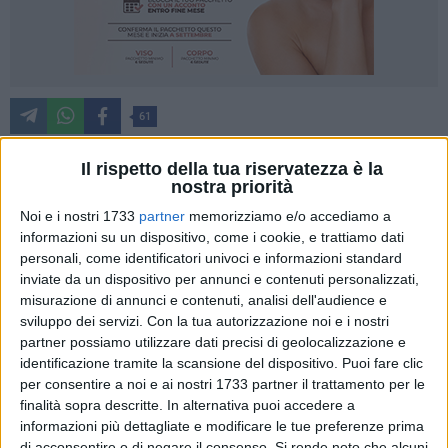
61
Il rispetto della tua riservatezza è la
nostra priorità
«Le primarie sono il miglior esercizio possibile di democrazia
Noi e i nostri 1733
partner
memorizziamo e/o accediamo a
che seleziona una idea di partecipazione nostra nelle
informazioni su un dispositivo, come i cookie, e trattiamo dati
istituzioni».
personali, come identificatori univoci e informazioni standard
inviate da un dispositivo per annunci e contenuti personalizzati,
A dirlo è il ministro per gli affari regionali e le autonomie
misurazione di annunci e contenuti, analisi dell'audience e
Francesco Boccia, ospite nella serata di ieri del circolo di
sviluppo dei servizi.
Con la tua autorizzazione noi e i nostri
Corato del Partito Democratico. Una visita che rientra nel più
partner possiamo utilizzare dati precisi di geolocalizzazione e
ampio giro di campagna pre elettorale in vista
identificazione tramite la scansione del dispositivo. Puoi fare clic
per consentire a noi e ai nostri 1733 partner il trattamento per le
dell'appuntamento con le primarie per l'individuazione del
finalità sopra descritte. In alternativa puoi accedere a
candidato presidente della regione per il centrosinistra di
informazioni più dettagliate e modificare le tue preferenze prima
domenica 12 gennaio.
di acconsentire o di negare il consenso.
Si rende noto che alcuni