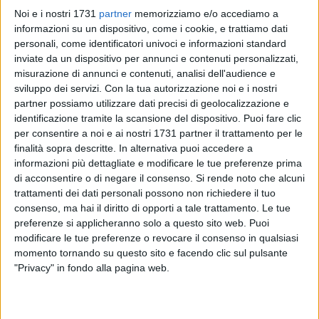
Noi e i nostri 1731
partner
memorizziamo e/o accediamo a
informazioni su un dispositivo, come i cookie, e trattiamo dati
personali, come identificatori univoci e informazioni standard
inviate da un dispositivo per annunci e contenuti personalizzati,
misurazione di annunci e contenuti, analisi dell'audience e
2
sviluppo dei servizi.
Con la tua autorizzazione noi e i nostri
partner possiamo utilizzare dati precisi di geolocalizzazione e
identificazione tramite la scansione del dispositivo. Puoi fare clic
per consentire a noi e ai nostri 1731 partner il trattamento per le
Nella ospitale buvette del Teatro Comunale, dove è ancora
finalità sopra descritte. In alternativa puoi accedere a
allestita la mostra bibliografica Il Teatro Comunale di Corato,
informazioni più dettagliate e modificare le tue preferenze prima
patrimonio da narrare, si terrà oggi 3 febbraio alle ore 18,30
di acconsentire o di negare il consenso.
Si rende noto che alcuni
l'appuntamento dal titolo La Disfida di Barletta. Il Sipario, la
trattamenti dei dati personali possono non richiedere il tuo
storia e la persistenza del mito.
consenso, ma hai il diritto di opporti a tale trattamento. Le tue
Prendendo spunto dagli studi che hanno avuto per oggetto
preferenze si applicheranno solo a questo sito web. Puoi
l'importante istituzione cittadina, tra cui l'ultima
modificare le tue preferenze o revocare il consenso in qualsiasi
momento tornando su questo sito e facendo clic sul pulsante
pubblicazione Storie, miti, cavalieri in scena.
"Privacy" in fondo alla pagina web.
Il Sipario e il Teatro comunale di Corato, ed. Live, la curatrice
Angela Paganelli insieme a una delle autrici, Serena Petrone,
approfondirà le origini del soggetto tematico raffigurato sul