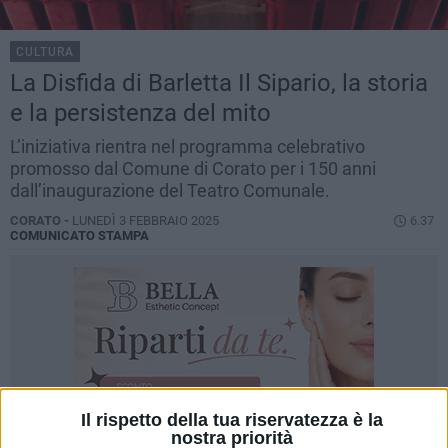
CULTURA
La Disfida di Barletta Il Sipario, la storia
e la persistenza del mito
L’iniziativa rientra nel programma celebrativo
promosso dal Comune di Corato per i 150 anni
dall’inaugurazione del Teatro Comunale.
CORATO -
LUNEDÌ 3 FEBBRAIO 2025
6.37
COMUNICATO STAMPA
Il rispetto della tua riservatezza è la
nostra priorità