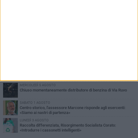
PIÙ LETTI QUESTA SETTIMANA
SABATO 1 AGOSTO
16.554.000 euro di avanzo: «Non sempre è un fatto positivo: o non
c'è stata capacità di spesa o le entrate sono state troppo alte»
VENERDÌ 31 LUGLIO
Via Dante, aiuole nel degrado: tra incuria pubblica e inciviltà
quotidiana
VENERDÌ 31 LUGLIO
Corato, le attività chiedono di accelerare sul calendario estivo:
«Gli eventi generano presenze, consumi e nuove opportunità»
MERCOLEDÌ 5 AGOSTO
Chiuso momentaneamente distributore di benzina di Via Ruvo
SABATO 1 AGOSTO
Centro storico, l'assessore Marcone risponde agli esercenti:
«Siamo ai nastri di partenza»
LUNEDÌ 3 AGOSTO
Raccolta differenziata, Risorgimento Socialista Corato:
«Introdurre i cassonetti intelligenti»