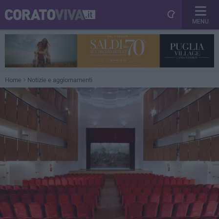
MENU
Home
Notizie e aggiornamenti