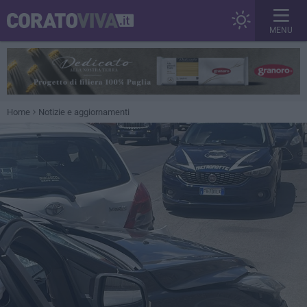
MENU
Home
Notizie e aggiornamenti