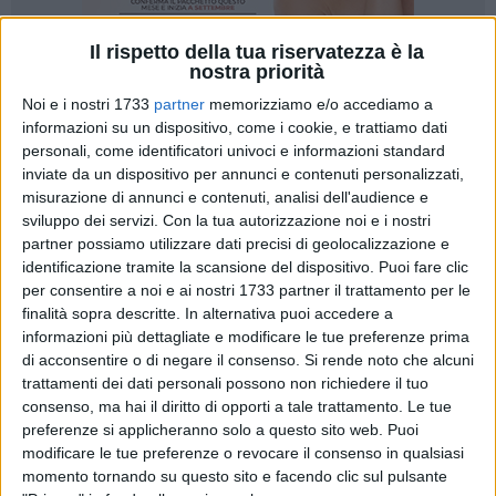
Il rispetto della tua riservatezza è la
nostra priorità
65
A cura di
Noi e i nostri 1733
partner
memorizziamo e/o accediamo a
NICOLA MICCIONE
informazioni su un dispositivo, come i cookie, e trattiamo dati
personali, come identificatori univoci e informazioni standard
inviate da un dispositivo per annunci e contenuti personalizzati,
misurazione di annunci e contenuti, analisi dell'audience e
Hanno abbordato una donna sola alla guida, usando due
sviluppo dei servizi.
Con la tua autorizzazione noi e i nostri
autovetture. Agendo come veri e propri pirati hanno costretto
partner possiamo utilizzare dati precisi di geolocalizzazione e
la vittima ad una brusca frenata, dopo averla speronata. E
identificazione tramite la scansione del dispositivo. Puoi fare clic
poi, scesi dal veicolo, armi in pugno, hanno rubato la sua
per consentire a noi e ai nostri 1733 partner il trattamento per le
borsa, prima di fuggire a piedi.
finalità sopra descritte. In alternativa puoi accedere a
informazioni più dettagliate e modificare le tue preferenze prima
di acconsentire o di negare il consenso.
Si rende noto che alcuni
La rapina, con una dinamica assai spregiudicata
trattamenti dei dati personali possono non richiedere il tuo
considerando che è stata compiuta in pieno giorno, è stata
consenso, ma hai il diritto di opporti a tale trattamento. Le tue
consumata questa mattina, alle ore 13.00, nella zona
preferenze si applicheranno solo a questo sito web. Puoi
industriale di Corato, in via della Palma, vicino via Castel del
modificare le tue preferenze o revocare il consenso in qualsiasi
Monte. In quella
Ford Focus
e in quell'
Audi A6
, stando alle
momento tornando su questo sito e facendo clic sul pulsante
prime testimonianze raccolte, i malviventi avevano i volti