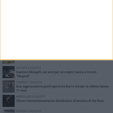
PIÙ LETTI QUESTA SETTIMANA
VENERDÌ 7 AGOSTO
Uomo fermato in via Porta Pia: intervento lampo degli agenti in
borghese
GIOVEDÌ 6 AGOSTO
Gelato di San Domenico: il gusto che racconta una leggenda
GIOVEDÌ 6 AGOSTO
Gaetano Mongelli, sei anni per un sogno: nasce a Corato
"Megaad"
VENERDÌ 7 AGOSTO
Due aggressioni in pochi giorni tra Bari e Corato: le vittime hanno
17 anni
MERCOLEDÌ 5 AGOSTO
Chiuso momentaneamente distributore di benzina di Via Ruvo
GIOVEDÌ 6 AGOSTO