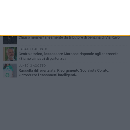
Via Dante, aiuole nel degrado: tra incuria pubblica e inciviltà
quotidiana
VENERDÌ 31 LUGLIO
Corato, le attività chiedono di accelerare sul calendario estivo:
«Gli eventi generano presenze, consumi e nuove opportunità»
MERCOLEDÌ 5 AGOSTO
Chiuso momentaneamente distributore di benzina di Via Ruvo
SABATO 1 AGOSTO
Centro storico, l'assessore Marcone risponde agli esercenti:
«Siamo ai nastri di partenza»
LUNEDÌ 3 AGOSTO
Raccolta differenziata, Risorgimento Socialista Corato:
«Introdurre i cassonetti intelligenti»