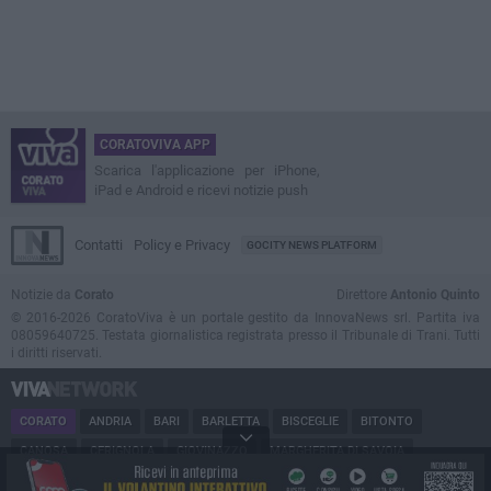
CORATOVIVA APP
Scarica l'applicazione per iPhone,
iPad e Android e ricevi notizie push
Contatti
Policy e Privacy
GOCITY NEWS PLATFORM
Notizie da
Corato
Direttore
Antonio Quinto
© 2016-2026 CoratoViva è un portale gestito da InnovaNews srl. Partita iva
08059640725. Testata giornalistica registrata presso il Tribunale di Trani. Tutti
i diritti riservati.
CORATO
ANDRIA
BARI
BARLETTA
BISCEGLIE
BITONTO
CANOSA
CERIGNOLA
GIOVINAZZO
MARGHERITA DI SAVOIA
MINERVINO
MODUGNO
MOLFETTA
PUGLIA
RUVO