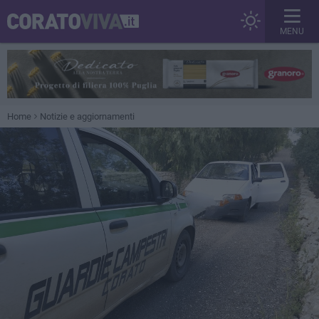
MENU
Home
Notizie e aggiornamenti