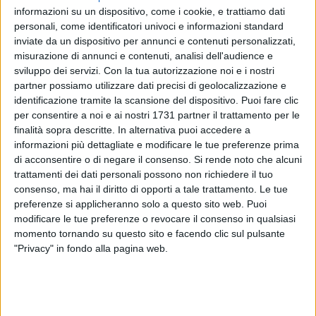
informazioni su un dispositivo, come i cookie, e trattiamo dati
personali, come identificatori univoci e informazioni standard
inviate da un dispositivo per annunci e contenuti personalizzati,
2
A cura di
misurazione di annunci e contenuti, analisi dell'audience e
CARLO SACCO
sviluppo dei servizi.
Con la tua autorizzazione noi e i nostri
partner possiamo utilizzare dati precisi di geolocalizzazione e
identificazione tramite la scansione del dispositivo. Puoi fare clic
per consentire a noi e ai nostri 1731 partner il trattamento per le
Le guardie campestri di Corato hanno portato a termine
finalità sopra descritte. In alternativa puoi accedere a
un'importante operazione nel pomeriggio di oggi,
informazioni più dettagliate e modificare le tue preferenze prima
recuperando una Fiat Punto rubata. Il veicolo, sottratto nei
di acconsentire o di negare il consenso.
Si rende noto che alcuni
giorni scorsi in città, è stato rinvenuto in contrada
trattamenti dei dati personali possono non richiedere il tuo
Lamacupa, zona periferica del territorio coratino.
consenso, ma hai il diritto di opporti a tale trattamento. Le tue
preferenze si applicheranno solo a questo sito web. Puoi
modificare le tue preferenze o revocare il consenso in qualsiasi
Secondo le prime ricostruzioni, il ritrovamento è avvenuto
momento tornando su questo sito e facendo clic sul pulsante
durante un controllo di routine effettuato dalle guardie
"Privacy" in fondo alla pagina web.
campestri, incaricate della vigilanza sulle aree rurali e
periferiche della città. Insospettiti da una vettura
apparentemente abbandonata, gli agenti hanno
immediatamente proceduto a verifiche approfondite,