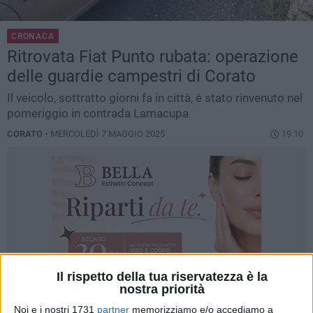
CRONACA
Ritrovata Fiat Punto rubata: operazione
delle guardie campestri di Corato
Il veicolo, sottratto giorni fa in città, è stato rinvenuto nel
pomeriggio in contrada Lamacupa
CORATO -
MERCOLEDÌ 7 MAGGIO 2025
19.10
Il rispetto della tua riservatezza è la
nostra priorità
Noi e i nostri 1731
partner
memorizziamo e/o accediamo a