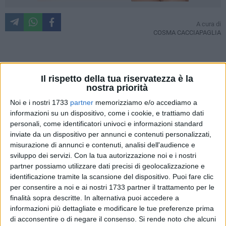
A cura di
COSMA CACCIAPAGLIA
Notte movimentata, quella appena trascorsa, in particolare
Il rispetto della tua riservatezza è la
lungo via Giuseppe Di Vittorio.
nostra priorità
Noi e i nostri 1733
partner
memorizziamo e/o accediamo a
Intorno alle ore 4:30 è scattato l'allarme del distributore di
informazioni su un dispositivo, come i cookie, e trattiamo dati
tabacchi. Le Guardie giurate sono arrivate sul posto e hanno
personali, come identificatori univoci e informazioni standard
notato un pacco sospetto all interno del distributore
inviate da un dispositivo per annunci e contenuti personalizzati,
automatico per la vendita delle sigarette.
misurazione di annunci e contenuti, analisi dell'audience e
Hanno dunque allertato i carabinieri che, arrivati sul posto
sviluppo dei servizi.
Con la tua autorizzazione noi e i nostri
partner possiamo utilizzare dati precisi di geolocalizzazione e
hanno provveduto a delimitare l'accesso sia pedonale che
identificazione tramite la scansione del dispositivo. Puoi fare clic
veicolare dell' isolato.
per consentire a noi e ai nostri 1733 partner il trattamento per le
finalità sopra descritte. In alternativa puoi accedere a
Il pacco si è rivelato essere un petardo di medie dimensioni
informazioni più dettagliate e modificare le tue preferenze prima
con miccia. Per questo sono stati interpellati gli artificieri che
di acconsentire o di negare il consenso.
Si rende noto che alcuni