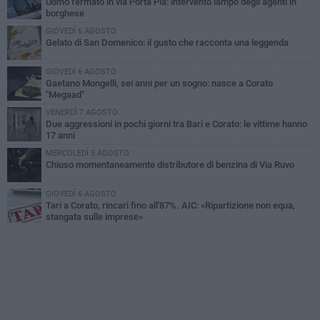
Uomo fermato in via Porta Pia: intervento lampo degli agenti in
borghese
GIOVEDÌ 6 AGOSTO
Gelato di San Domenico: il gusto che racconta una leggenda
GIOVEDÌ 6 AGOSTO
Gaetano Mongelli, sei anni per un sogno: nasce a Corato
"Megaad"
VENERDÌ 7 AGOSTO
Due aggressioni in pochi giorni tra Bari e Corato: le vittime hanno
17 anni
MERCOLEDÌ 5 AGOSTO
Chiuso momentaneamente distributore di benzina di Via Ruvo
GIOVEDÌ 6 AGOSTO
Tari a Corato, rincari fino all'87%. AIC: «Ripartizione non equa,
stangata sulle imprese»