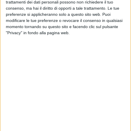
sono arrivati da Bari per neutralizzare il petardo.
trattamenti dei dati personali possono non richiedere il tuo
I carabinieri hanno avviato subito le indagini partendo dalla
consenso, ma hai il diritto di opporti a tale trattamento. Le tue
preferenze si applicheranno solo a questo sito web. Puoi
ispezione dell zona e dalla individuazione dei sistemi di
modificare le tue preferenze o revocare il consenso in qualsiasi
videosorveglianza, i cui filmati potrebbero essere utili a
momento tornando su questo sito e facendo clic sul pulsante
ricostruire l'accaduto.
"Privacy" in fondo alla pagina web.