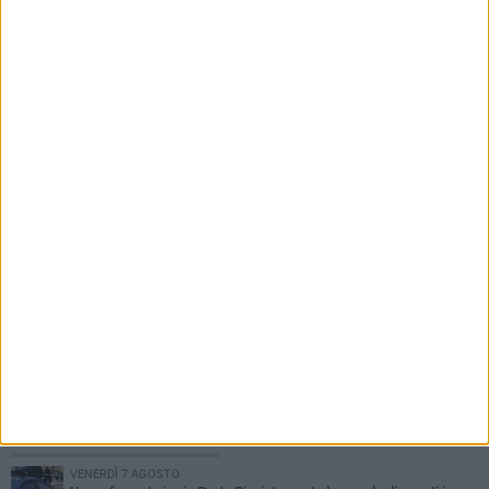
6 AGOSTO 2026
Tari a Corato, rincari fino all'87%. AIC:
«Ripartizione non equa, stangata sulle
imprese»
PIÙ LETTI QUESTA SETTIMANA
VENERDÌ 7 AGOSTO