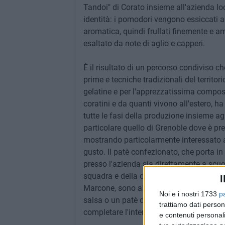
Tandoi" di Corato insieme all'azienda lo
identità: i pomodori vengono essiccati al
aromatica, quindi frullati finemente e a
esaltato da note di aglio e capperi.
È il risultato di un percorso condiviso 
prime e tecniche tradizionali del territo
gelatine e per l'apprezzatissima compost
coratini e da quanti vivono all'estero, 
tutte le fasi della produzione insieme ag
particolare quello di Grenoble dove è pr
mostrando particolarmente interessato ai 
gusto. Il patè confezionato, che porta in e
presso l'azienda sia direttamente a scuo
squadra e della didattica applicata. E no
I
Marcone, sono allo studio altri progetti 
Noi e i nostri 1733
p
salsa o un patè di funghi, magari supporta
trattiamo dati person
completare l'intera filiera.
e contenuti personali