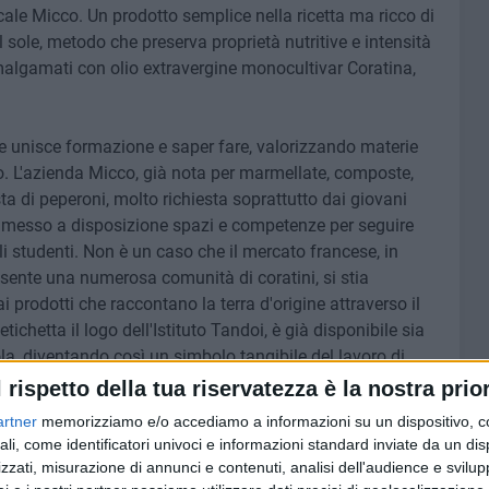
cale Micco. Un prodotto semplice nella ricetta ma ricco di
 sole, metodo che preserva proprietà nutritive e intensità
malgamati con olio extravergine monocultivar Coratina,
che unisce formazione e saper fare, valorizzando materie
rio. L'azienda Micco, già nota per marmellate, composte,
a di peperoni, molto richiesta soprattutto dai giovani
ha messo a disposizione spazi e competenze per seguire
li studenti. Non è un caso che il mercato francese, in
esente una numerosa comunità di coratini, si stia
prodotti che raccontano la terra d'origine attraverso il
tichetta il logo dell'Istituto Tandoi, è già disponibile sia
la, diventando così un simbolo tangibile del lavoro di
n è che l'inizio: come anticipa il professor Cataldo
l rispetto della tua riservatezza è la nostra prior
che potrebbero arricchire la collaborazione, tra cui una
artner
memorizziamo e/o accediamo a informazioni su un dispositivo, c
ti da una serra realizzata all'interno dell'istituto per
ali, come identificatori univoci e informazioni standard inviate da un di
zzati, misurazione di annunci e contenuti, analisi dell'audience e svilupp