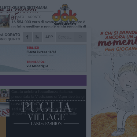
Ù LETTI QUESTA SETTIMANA
SABATO 1 AGOSTO
16.554.000 euro di avanzo: «Non sempre è
un fatto positivo: o non c'è stata capacità di
sa o le entrate sono state troppo alte»
 DA
CORATO
MERCOLEDÌ 5 AGOSTO
APP
Chiuso momentaneamente distributore di
NIO QUINTO
benzina di Via Ruvo
SABATO 1 AGOSTO
Centro storico, l'assessore Marcone
risponde agli esercenti: «Siamo ai nastri di
rtenza»
GIOVEDÌ 6 AGOSTO
Gelato di San Domenico: il gusto che
racconta una leggenda
MERCOLEDÌ 5 AGOSTO
Corato celebra l'eccellenza italiana:
presentata la V edizione di "Aperitivo tra gli
vi"
GIOVEDÌ 6 AGOSTO
Tari a Corato, rincari fino all'87%. AIC:
«Ripartizione non equa, stangata sulle
prese»