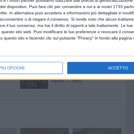
i e i nostri partner possiamo utilizzare dati precisi di geolocalizzazione 
ente scolastico Francesco Catalano, che ha definito il
del dispositivo. Puoi fare clic per consentire a noi e ai nostri 1733 partn
critte. In alternativa puoi accedere a informazioni più dettagliate e modif
a scuola, capace di mettere in pratica competenze
acconsentire o di negare il consenso.
Si rende noto che alcuni trattamen
n esempio virtuoso di come il dialogo tra formazione e
e il tuo consenso, ma hai il diritto di opporti a tale trattamento. Le tue
rtunità, qualità e nuovi sapori pronti a viaggiare oltre i
 questo sito web. Puoi modificare le tue preferenze o revocare il conse
questo sito e facendo clic sul pulsante "Privacy" in fondo alla pagina
ISTITUTO ORIANI-TANDOI
7 AGOSTO 2026
PIÙ OPZIONI
ACCETTO
a Pia:
Due aggressioni in pochi giorni
enti in
tra Bari e Corato: le vittime
hanno 17 anni