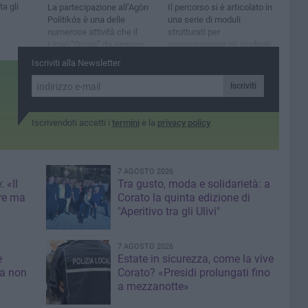
a gli
La partecipazione all’Agòn
Il percorso si è articolato in
Politikós è una delle
una serie di moduli
numerose attività che il
strutturati per
Liceo “Oriani” da sempre
accompagnare gli studenti
promuove a beneficio dei
in un processo di
Iscriviti alla Newsletter
propri studenti
consapevolezza e
costruzione del proprio
Iscriviti
progetto di vita
Iscrivendoti accetti i
termini
e la
privacy policy
7 AGOSTO 2026
 «Il
Tra gusto, moda e solidarietà: a
re ma
Corato la quinta edizione di
"Aperitivo tra gli Ulivi"
7 AGOSTO 2026
e
Estate in sicurezza, come la vive
sa non
Corato? «Presidi prolungati fino
a mezzanotte»