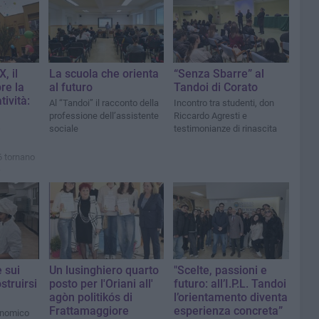
, il
La scuola che orienta
“Senza Sbarre” al
re la
al futuro
Tandoi di Corato
tività:
Al “Tandoi” il racconto della
Incontro tra studenti, don
professione dell’assistente
Riccardo Agresti e
e
sociale
testimonianze di rinascita
6 tornano
e
ca,
radizionale
 al centro
ne più
tuto
 sui
Un lusinghiero quarto
"Scelte, passioni e
struirsi
posto per l'Oriani all'
futuro: all’I.P.L. Tandoi
agòn politikós di
l’orientamento diventa
Frattamaggiore
esperienza concreta”
onomico