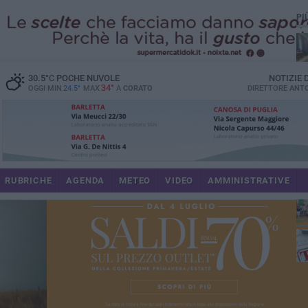
PI
spe
30.5
°C
POCHE NUVOLE
NOTIZIE
34°
OGGI MIN
24.5°
MAX
A
CORATO
DIRETTORE
ANTO
pa
RUBRICHE
AGENDA
METEO
VIDEO
AMMINISTRATIVE
Uli
im