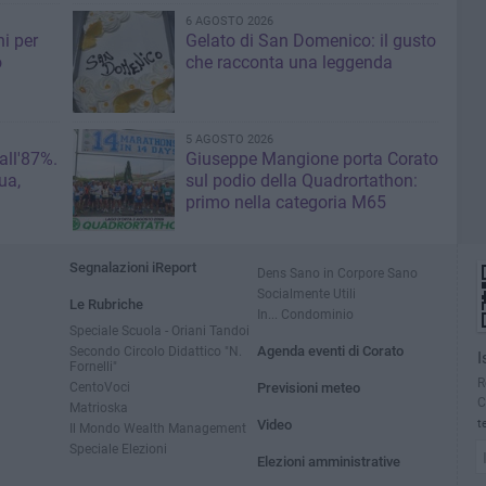
6 AGOSTO 2026
i per
Gelato di San Domenico: il gusto
o
che racconta una leggenda
5 AGOSTO 2026
 all'87%.
Giuseppe Mangione porta Corato
ua,
sul podio della Quadrortathon:
primo nella categoria M65
Segnalazioni iReport
Dens Sano in Corpore Sano
Socialmente Utili
Le Rubriche
In... Condominio
Speciale Scuola - Oriani Tandoi
Secondo Circolo Didattico "N.
Agenda eventi di Corato
I
Fornelli"
R
CentoVoci
Previsioni meteo
C
Matrioska
Video
t
Il Mondo Wealth Management
Speciale Elezioni
Elezioni amministrative