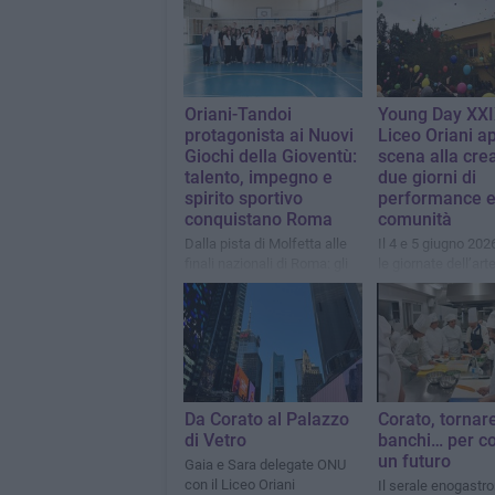
Oriani-Tandoi
Young Day XXIX
protagonista ai Nuovi
Liceo Oriani ap
Giochi della Gioventù:
scena alla crea
talento, impegno e
due giorni di
spirito sportivo
performance 
conquistano Roma
comunità
Dalla pista di Molfetta alle
Il 4 e 5 giugno 202
finali nazionali di Roma: gli
le giornate dell’art
studenti dell’I.I.S.S. “Oriani-
studentesca: musi
Tandoi” brillano nello sport e
danza, teatro e il t
portano alto il nome della
saluto ai maturandi
scuola.
della manifestazio
identitaria dell’isti
Da Corato al Palazzo
Corato, tornare
di Vetro
banchi… per co
un futuro
Gaia e Sara delegate ONU
con il Liceo Oriani
Il serale enogastr