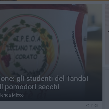
one: gli studenti del Tandoi
 di pomodori secchi
zienda Micco
11.08