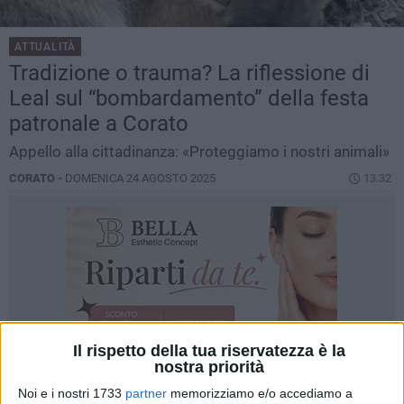
ATTUALITÀ
Tradizione o trauma? La riflessione di
Leal sul “bombardamento” della festa
patronale a Corato
Appello alla cittadinanza: «Proteggiamo i nostri animali»
CORATO -
DOMENICA 24 AGOSTO 2025
13.32
Il rispetto della tua riservatezza è la
nostra priorità
Noi e i nostri 1733
partner
memorizziamo e/o accediamo a