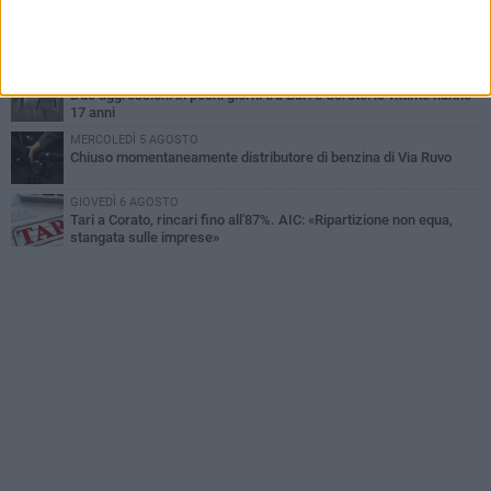
GIOVEDÌ 6 AGOSTO
Gaetano Mongelli, sei anni per un sogno: nasce a Corato
"Megaad"
VENERDÌ 7 AGOSTO
Due aggressioni in pochi giorni tra Bari e Corato: le vittime hanno
17 anni
MERCOLEDÌ 5 AGOSTO
Chiuso momentaneamente distributore di benzina di Via Ruvo
GIOVEDÌ 6 AGOSTO
Tari a Corato, rincari fino all'87%. AIC: «Ripartizione non equa,
stangata sulle imprese»