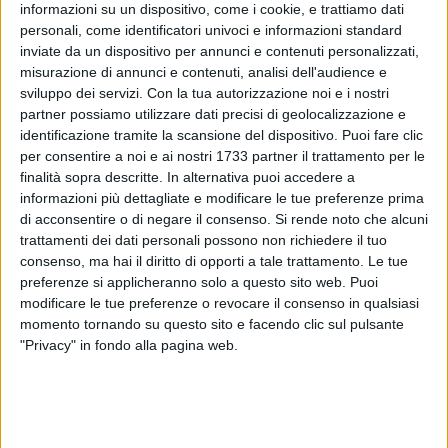
informazioni su un dispositivo, come i cookie, e trattiamo dati
personali, come identificatori univoci e informazioni standard
inviate da un dispositivo per annunci e contenuti personalizzati,
misurazione di annunci e contenuti, analisi dell'audience e
A cura di
CARLO SACCO
sviluppo dei servizi.
Con la tua autorizzazione noi e i nostri
partner possiamo utilizzare dati precisi di geolocalizzazione e
identificazione tramite la scansione del dispositivo. Puoi fare clic
per consentire a noi e ai nostri 1733 partner il trattamento per le
Questa sera, in occasione della festa patronale di Corato, è
finalità sopra descritte. In alternativa puoi accedere a
previsto il consueto
"bombardamento" pirotecnico
. Un
informazioni più dettagliate e modificare le tue preferenze prima
di acconsentire o di negare il consenso.
Si rende noto che alcuni
evento che, se da un lato richiama la tradizione, dall'altro
trattamenti dei dati personali possono non richiedere il tuo
rappresenta un serio pericolo per gli animali domestici.
consenso, ma hai il diritto di opporti a tale trattamento. Le tue
preferenze si applicheranno solo a questo sito web. Puoi
LEAL – Lega Antivivisezionista, sezione di Corato
lancia un
modificare le tue preferenze o revocare il consenso in qualsiasi
appello urgente:
«Tenete al sicuro cani e gatti, lontano da
momento tornando su questo sito e facendo clic sul pulsante
terrazzi e balconi. Chiudete porte e cancelli per evitare fughe
"Privacy" in fondo alla pagina web.
dettate dal panico».
Per molti animali, i botti non sono festeggiamenti, ma vere e
proprie esplosioni di terrore. Il rumore assordante può