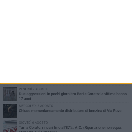
PIÙ LETTI QUESTA SETTIMANA
VENERDÌ 7 AGOSTO
Uomo fermato in via Porta Pia: intervento lampo degli agenti in
borghese
GIOVEDÌ 6 AGOSTO
Gelato di San Domenico: il gusto che racconta una leggenda
GIOVEDÌ 6 AGOSTO
Gaetano Mongelli, sei anni per un sogno: nasce a Corato
"Megaad"
VENERDÌ 7 AGOSTO
Due aggressioni in pochi giorni tra Bari e Corato: le vittime hanno
17 anni
MERCOLEDÌ 5 AGOSTO
Chiuso momentaneamente distributore di benzina di Via Ruvo
GIOVEDÌ 6 AGOSTO
Tari a Corato, rincari fino all'87%. AIC: «Ripartizione non equa,