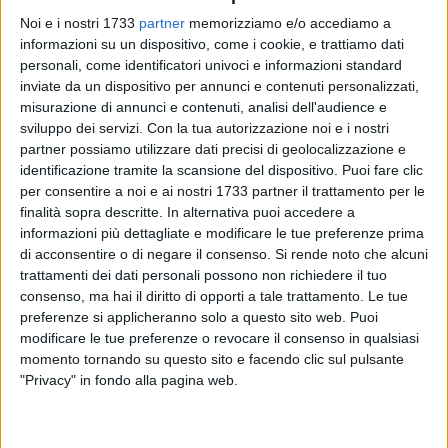
Noi e i nostri 1733
partner
memorizziamo e/o accediamo a
informazioni su un dispositivo, come i cookie, e trattiamo dati
personali, come identificatori univoci e informazioni standard
inviate da un dispositivo per annunci e contenuti personalizzati,
11
misurazione di annunci e contenuti, analisi dell'audience e
sviluppo dei servizi.
Con la tua autorizzazione noi e i nostri
partner possiamo utilizzare dati precisi di geolocalizzazione e
Il personale delle Guardie Campestri ieri ha recuperato un
identificazione tramite la scansione del dispositivo. Puoi fare clic
veicolo rubato. Un'autovettura, un'
Alfa Romeo Giulietta
, è
per consentire a noi e ai nostri 1733 partner il trattamento per le
finalità sopra descritte. In alternativa puoi accedere a
stato ritrovata da una pattuglia del
Consorzio
di Corato
informazioni più dettagliate e modificare le tue preferenze prima
durante un servizio di pattugliamento che si estende lungo
di acconsentire o di negare il consenso.
Si rende noto che alcuni
l'intero agro coratino, un territorio molto vasto che
trattamenti dei dati personali possono non richiedere il tuo
comprende pure il Parco dell'Alta Murgia.
consenso, ma hai il diritto di opporti a tale trattamento. Le tue
preferenze si applicheranno solo a questo sito web. Puoi
I vigilantes, nel corso dei consueti controlli disposti fra la
modificare le tue preferenze o revocare il consenso in qualsiasi
città e le campagne e in particolar modo durante un'attività
momento tornando su questo sito e facendo clic sul pulsante
"Privacy" in fondo alla pagina web.
di vigilanza per la prevenzione e repressione reati,
nell'effettuare un'ispezione in un terreno ubicato in contrada
Boccotero hanno notato, occultato tra gli alberi di ulivo,