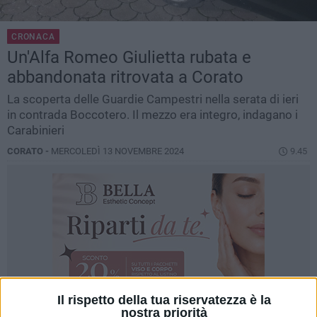
CRONACA
Un'Alfa Romeo Giulietta rubata e
abbandonata ritrovata a Corato
La scoperta delle Guardie Campestri nella serata di ieri
in contrada Boccotero. Il mezzo era integro, indagano i
Carabinieri
CORATO -
MERCOLEDÌ 13 NOVEMBRE 2024
9.45
Il rispetto della tua riservatezza è la
nostra priorità