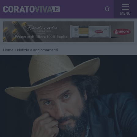
MENU
Home
Notizie e aggiornamenti