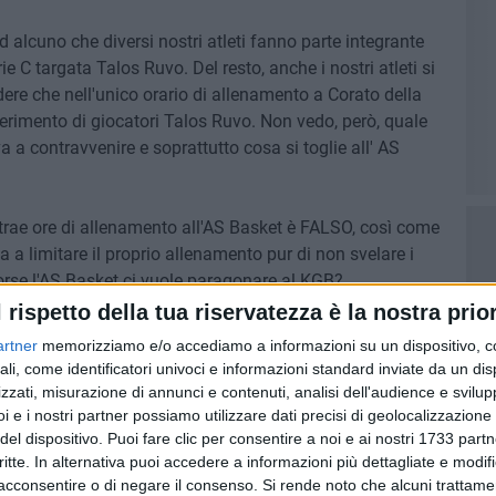
lcuno che diversi nostri atleti fanno parte integrante
ie C targata Talos Ruvo. Del resto, anche i nostri atleti si
re che nell'unico orario di allenamento a Corato della
erimento di giocatori Talos Ruvo. Non vedo, però, quale
a a contravvenire e soprattutto cosa si toglie all' AS
ttrae ore di allenamento all'AS Basket è FALSO, così come
 a limitare il proprio allenamento pur di non svelare i
o forse l'AS Basket ci vuole paragonare al KGB?
l rispetto della tua riservatezza è la nostra prior
et Corato, abbiano il diritto di decidere liberamente con
artner
memorizziamo e/o accediamo a informazioni su un dispositivo, c
ali, come identificatori univoci e informazioni standard inviate da un di
zzati, misurazione di annunci e contenuti, analisi dell'audience e svilupp
trebbero essere scoperte reciprocamente senza affidarsi a
i e i nostri partner possiamo utilizzare dati precisi di geolocalizzazione 
 fermarsi agli allenamenti DNG U20 (cosa che, del resto, la
del dispositivo. Puoi fare clic per consentire a noi e ai nostri 1733 partn
critte. In alternativa puoi accedere a informazioni più dettagliate e modif
 e il dado è tratto.
acconsentire o di negare il consenso.
Si rende noto che alcuni trattamen