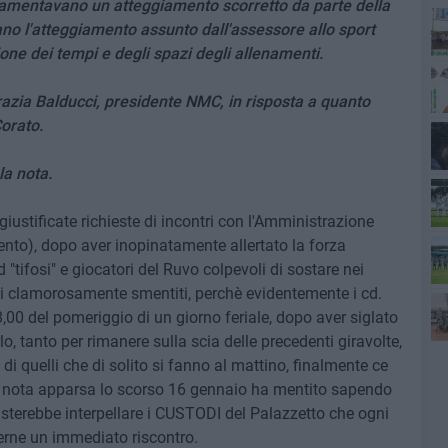
 lamentavano un atteggiamento scorretto da parte della
no l'atteggiamento assunto dall'assessore allo sport
one dei tempi e degli spazi degli allenamenti.
M6
Grazia Balducci, presidente NMC, in risposta a quanto
Corato.
la nota.
du
giustificate richieste di incontri con l'Amministrazione
res
to), dopo aver inopinatamente allertato la forza
d "tifosi" e giocatori del Ruvo colpevoli di sostare nei
ati clamorosamente smentiti, perchè evidentemente i cd.
8,00 del pomeriggio di un giorno feriale, dopo aver siglato
o, tanto per rimanere sulla scia delle precedenti giravolte,
di quelli che di solito si fanno al mattino, finalmente ce
 la nota apparsa lo scorso 16 gennaio ha mentito sapendo
asterebbe interpellare i CUSTODI del Palazzetto che ogni
erne un immediato riscontro.