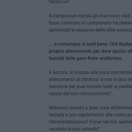
faccio io?
A campionati iniziati gli orari sono stati
buon cammino in campionato ha preteso d
ignorando le esigenze delle altre associaz
….
e comunque si badi bene: l'AS Basket
proprio allenamento per dare spazio alle
lasciati dalle gare finite anzitempo.
E ancora: si imputa alla poca concentraz
allenamento di rifinitura" e non si dice 
sanzione per aver iniziato tardi la parti
causa del loro ostruzionismo?
Abbiamo chiesto a gran voce all'Amminis
terzietà e con regolamento alla mano pre
l'Amministrazione? Forse nel non sentire
secondo le loro volontà?