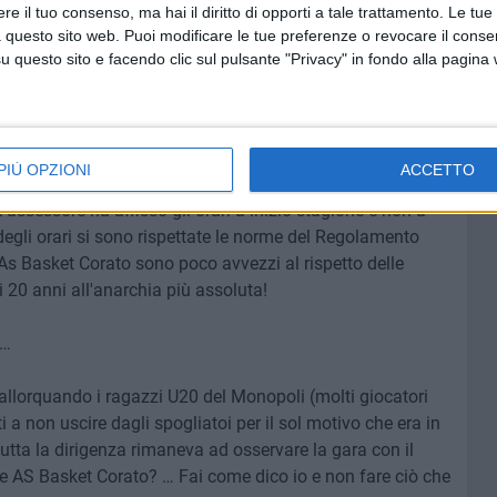
e il tuo consenso, ma hai il diritto di opporti a tale trattamento. Le tue
2005 dei nostri giovanili si allena a Ruvo per mancanza
 questo sito web. Puoi modificare le tue preferenze o revocare il conse
cosa da eccepire; anzi abbiamo incontrato genitori
questo sito e facendo clic sul pulsante "Privacy" in fondo alla pagina
tavica carenza di impiantistica sportiva non può essere
ebook non è stato altro che la DENUNCIA di un
PIÙ OPZIONI
ACCETTO
nella storia dello sport coratino) da parte dell'AS
assessore ha affisso gli orari a inizio stagione e non a
degli orari si sono rispettate le norme del Regolamento
As Basket Corato sono poco avvezzi al rispetto delle
i 20 anni all'anarchia più assoluta!
 …
allorquando i ragazzi U20 del Monopoli (molti giocatori
ti a non uscire dagli spogliatoi per il sol motivo che era in
utta la dirigenza rimaneva ad osservare la gara con il
le AS Basket Corato? … Fai come dico io e non fare ciò che