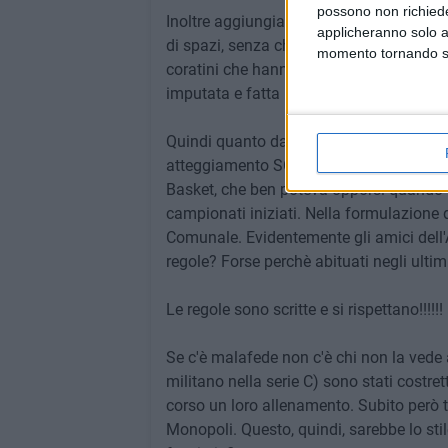
possono non richieder
Inoltre aggiungiamo che anche l'annata 
applicheranno solo a
di spazi, senza che qualcuno abbia qual
momento tornando su 
coratini che hanno ben compreso che l'a
imputata e fatta pagare ai ragazzi.
Quindi quanto da noi evidenziato su fac
atteggiamento SCORRETTO ( mai successo 
Basket, che ben poteva opporsi quando l'
campionati iniziati. Nella formulazione 
Comunale. Evidentemente gli amici dell'
regole? Forse perchè abituati negli ultim
Le regole sono scritte e si rispettano!!!!!!
Se c'è malafede non c'è chi non la vede 
militano nella serie C) sono stati costret
corso un loro allenamento. Subito però t
Monopoli. Questo, quindi, sarebbe lo sti