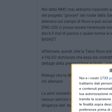
Noi della NMC mai abbiamo nascosto ad a
del progetto "giovani" del roster della Ser
allenano sul campo di Ruvo e può accade
DNG U20 ci possa essere l'eventuale ins
dov'è il mal di pancia o quale norma si v
BASKET.
Affermare, quindi, che la Talos Ruvo so
è FALSO dichiarare che essa sia costretta
dettagli della preparazione ai rivali....
I
Ritengo che la NMC, così come la AS Bask
Noi e i nostri 1733
p
chi allenarsi
trattiamo dati person
e contenuti personali
Le armi vincenti delle due compagini po
tua autorizzazione no
nessun servizio segreto straniero. Basta
tramite la scansione 
le finalità sopra des
dirigenza dell' As Basket fa regolarmente)
preferenze prima di 