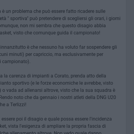
 è un problema che può essere fatto ricadere sulle
 " sportiva" può pretendere di scegliersi gli orari, i giorni
, comunque, non mi sembra che questo disagio abbia
Basket, visto che comunque guida il campionato!
 innanzitutto è che nessuno ha voluto far sospendere gli
cuni minuti) per capriccio, ma esclusivamente per
 di campionato).
ta la carenza di impianti a Corato, prenda atto della
ianto sportivo (e le forze economiche le avrebbe, visto
o vada ad allenarsi altrove, visto che la sua squadra è
Rendo noto che da gennaio i nostri atleti della DNG U20
e a Terlizzi!
 essere poi il disagio e quale possa essere l'incidenza
t, vista l'esigenza di ampliare la propria fascia di
alche allenamento altrove. Non vedo quale danno