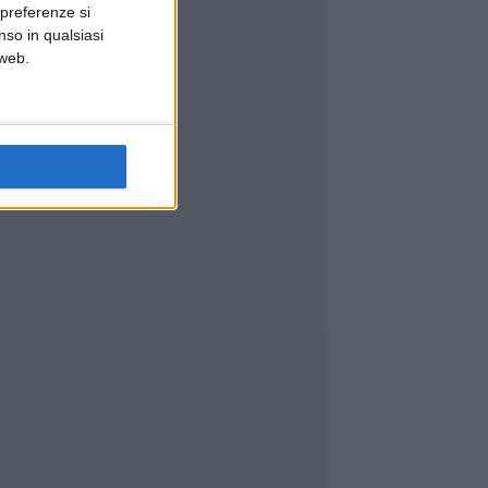
 preferenze si
nso in qualsiasi
 web.