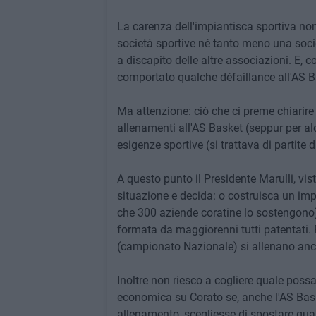
La carenza dell'impiantisca sportiva non
società sportive né tanto meno una società
a discapito delle altre associazioni. E
comportato qualche défaillance all'AS 
Ma attenzione: ciò che ci preme chiarire
allenamenti all'AS Basket (seppur per al
esigenze sportive (si trattava di partite
A questo punto il Presidente Marulli, vis
situazione e decida: o costruisca un imp
che 300 aziende coratine lo sostengono) 
formata da maggiorenni tutti patentati. 
(campionato Nazionale) si allenano anch
Inoltre non riesco a cogliere quale possa
economica su Corato se, anche l'AS Baske
allenamento, scegliesse di spostare qu