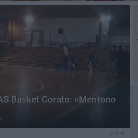
'AS Basket Corato: «Mentono
C
11.28