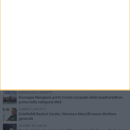
PIÙ LETTI QUESTA SETTIMANA
MERCOLEDÌ 5 AGOSTO
Giuseppe Mangione porta Corato sul podio della Quadrortathon:
primo nella categoria M65
LUNEDÌ 3 AGOSTO
ErbeNobili Basket Corato, Vincenzo Mazzilli nuovo direttore
generale
GIOVEDÌ 30 LUGLIO