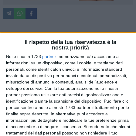
Prestazione sfortunata per la Nuova Matteotti Corato che,
Il rispetto della tua riservatezza è la
dopo essere stata sotto anche di sedici punti nel corso
nostra priorità
dell'ultimo quarto, riesce incredibilmente a portarsi ad un
Noi e i nostri 1733
partner
memorizziamo e/o accediamo a
solo punto di distanza da Molfetta ma fallisce con De Santis
informazioni su un dispositivo, come i cookie, e trattiamo dati
la tripla di quella che sarebbe stata una vittoria a dir poco
personali, come identificatori univoci e informazioni standard
clamorosa: al PalaPoli, la Clean Up Pallacanestro Molfetta
inviate da un dispositivo per annunci e contenuti personalizzati,
batte la NMC con il risultato di 72-69 e condanna i ragazzi di
misurazione di annunci e contenuti, analisi dell'audience e
coach Ambrico alla terza sconfitta di fila.
sviluppo dei servizi.
Con la tua autorizzazione noi e i nostri
partner possiamo utilizzare dati precisi di geolocalizzazione e
identificazione tramite la scansione del dispositivo. Puoi fare clic
Coach Gesmundo deve fare i conti con l'assenza
per consentire a noi e ai nostri 1733 partner il trattamento per le
dell'infortunato Didonna (convocato solo per onor di firma) e
finalità sopra descritte. In alternativa puoi accedere a
schiera dal primo minuto Sasso, Altamura, Mongelli, Chiriatti
informazioni più dettagliate e modificare le tue preferenze prima
e Kotnik. Dall'altra parte coach Ambrico recupera
di acconsentire o di negare il consenso.
Si rende noto che alcuni
Mastrodonato e sceglie per il suo starting five D'Imperio,
trattamenti dei dati personali possono non richiedere il tuo