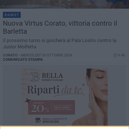
BASKET
Nuova Virtus Corato, vittoria contro il
Barletta
Il prossimo turno si giocherà al Pala Losito contro la
Junior Molfetta
CORATO -
MERCOLEDÌ 30 OTTOBRE 2024
9.48
COMUNICATO STAMPA