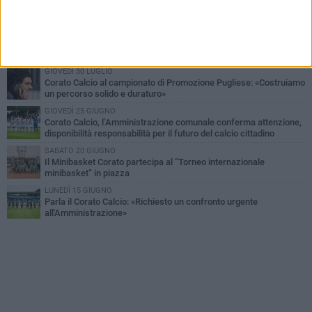
Giuseppe Mangione porta Corato sul podio della Quadrortathon:
primo nella categoria M65
LUNEDÌ 3 AGOSTO
ErbeNobili Basket Corato, Vincenzo Mazzilli nuovo direttore
generale
GIOVEDÌ 30 LUGLIO
Corato Calcio al campionato di Promozione Pugliese: «Costruiamo
un percorso solido e duraturo»
GIOVEDÌ 25 GIUGNO
Corato Calcio, l’Amministrazione comunale conferma attenzione,
disponibilità responsabilità per il futuro del calcio cittadino
SABATO 20 GIUGNO
Il Minibasket Corato partecipa al “Torneo internazionale
minibasket” in piazza
LUNEDÌ 15 GIUGNO
Parla il Corato Calcio: «Richiesto un confronto urgente
all'Amministrazione»