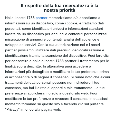
Il rispetto della tua riservatezza è la
nostra priorità
Noi e i nostri 1733
partner
memorizziamo e/o accediamo a
2
informazioni su un dispositivo, come i cookie, e trattiamo dati
personali, come identificatori univoci e informazioni standard
inviate da un dispositivo per annunci e contenuti personalizzati,
misurazione di annunci e contenuti, analisi dell'audience e
Ci ha preso gusto l'Adriatica Industriale Nuova Virtus Corato
sviluppo dei servizi.
Con la tua autorizzazione noi e i nostri
e, dopo la prima vittoria in casa, centra con una prova
partner possiamo utilizzare dati precisi di geolocalizzazione e
autorevole anche la prima storica vittoria esterna in DR1,
identificazione tramite la scansione del dispositivo. Puoi fare clic
battendo Barletta 63-74 e portandosi a 4 punti in classifica.
per consentire a noi e ai nostri 1733 partner il trattamento per le
Non inganni il punteggio perchè i coratini hanno controllato
finalità sopra descritte. In alternativa puoi accedere a
informazioni più dettagliate e modificare le tue preferenze prima
la gara arrivando ad avere anche circa 20 punti di vantaggio.
di acconsentire o di negare il consenso.
Si rende noto che alcuni
trattamenti dei dati personali possono non richiedere il tuo
I coratini dopo un iniziale svantaggio prendono subito il
consenso, ma hai il diritto di opporti a tale trattamento. Le tue
comando delle operazioni. D'Introno e Mazzilli ribaltano il
preferenze si applicheranno solo a questo sito web. Puoi
parziale e portano la Virtus avanti 4-8. Da li in poi gli ospiti
modificare le tue preferenze o revocare il consenso in qualsiasi
sono bravissimi a imporre il loro gioco ed allargare il divario
momento tornando su questo sito e facendo clic sul pulsante
con Liso e Piccarreta chiudendo il primo quarto avanti 9- 20
"Privacy" in fondo alla pagina web.