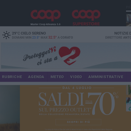
PI
spe
29
°C
CIELO SERENO
NOTIZIE
32.5°
DOMANI MIN
23.5°
MAX
A
CORATO
DIRETTORE
ANTO
pr
RUBRICHE
AGENDA
METEO
VIDEO
AMMINISTRATIVE
pa
int