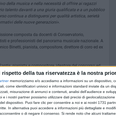
o della musica e nella necessità di offrire ai ragazzi
io talento davanti a una giuria qualificata e a un pubblico
rso continua a distinguersi per qualità artistica, serietà
ormativi delle nuove generazioni».
issione composta da docenti di Conservatorio,
rtisti e professionisti del panorama musicale nazionale. A
co Binetti, pianista, compositore, direttore di coro ed ex
antis, pianista e compositore, ideatore del concorso ed
menico Balducci, docente del Conservatorio di Bari; Luigi
l rispetto della tua riservatezza è la nostra prior
ore d'orchestra del Conservatorio di Cosenza; Gianbattista
artner
memorizziamo e/o accediamo a informazioni su un dispositivo, c
servatorio di Foggia; Sabrina Dente, pianista e direttrice
ali, come identificatori univoci e informazioni standard inviate da un di
no", docente del Conservatorio di Perugia; Giuseppe Di
zzati, misurazione di annunci e contenuti, analisi dell'audience e svilupp
nafra, compositore e storico direttore artistico del Talos
i e i nostri partner possiamo utilizzare dati precisi di geolocalizzazione 
zzone, percussionista e docente del Conservatorio di
del dispositivo. Puoi fare clic per consentire a noi e ai nostri 1731 partn
critte. In alternativa puoi accedere a informazioni più dettagliate e modif
ocal trainer; Simone Salvatorelli, percussionista,
acconsentire o di negare il consenso.
Si rende noto che alcuni trattamen
M di Corato; Pietro Vigliarolo, violinista e direttore