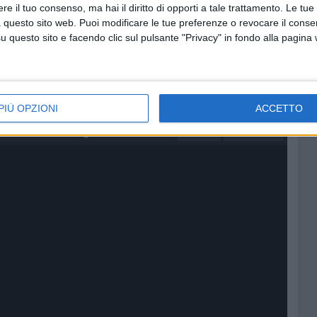
e il tuo consenso, ma hai il diritto di opporti a tale trattamento. Le tue
ovio di Foggia; Pino Lentini, clarinettista e docente del
 questo sito web. Puoi modificare le tue preferenze o revocare il conse
odugno, chitarrista e docente del Conservatorio di Bari.
questo sito e facendo clic sul pulsante "Privacy" in fondo alla pagina
rso al pianoforte sarà Emanuele Petruzzella.
i e l'elenco completo dei concorrenti sono disponibili sul
oeuterpe.it.
PIÙ OPZIONI
ACCETTO
 il talento delle nuove generazioni musicali
3 MINUTI
SOCIAL VIDEO