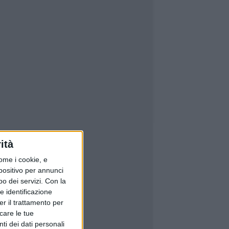
ità
ome i cookie, e
spositivo per annunci
o dei servizi.
Con la
e identificazione
er il trattamento per
icare le tue
ti dei dati personali