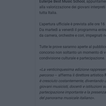
Euterpe Best Music School
, appuntamen
alla valorizzazione dei giovani interpret
tutta Italia.
L'apertura ufficiale è prevista alle ore 1
Da martedì a venerdì il programma entrerà
da camera, orchestre e cori, impegnati ne
Tutte le prove saranno aperte al pubblic
concorso non soltanto un momento di va
condivisione culturale e partecipazione.
«La venticinquesima edizione rappresenta
percorso
– afferma il direttore artistico
è cresciuto costantemente, diventando un
giovani musicisti, docenti e istituzioni
partecipazione importante e la presenz
del panorama musicale italiano».