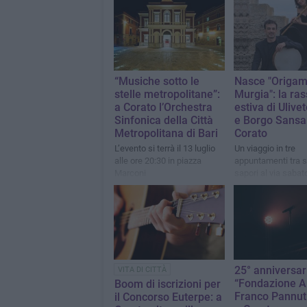
“Musiche sotto le
Nasce "Origami
stelle metropolitane”:
Murgia": la ra
a Corato l’Orchestra
estiva di Ulivet
Sinfonica della Città
e Borgo Sansa
Metropolitana di Bari
Corato
L’evento si terrà il 13 luglio
Un viaggio in tre
alle ore 20:30 in piazza
appuntamenti tra s
Marconi
sapori al via sabat
giugno
25° anniversar
VITA DI CITTÀ
“Fondazione 
Boom di iscrizioni per
Franco Pannut
il Concorso Euterpe: a