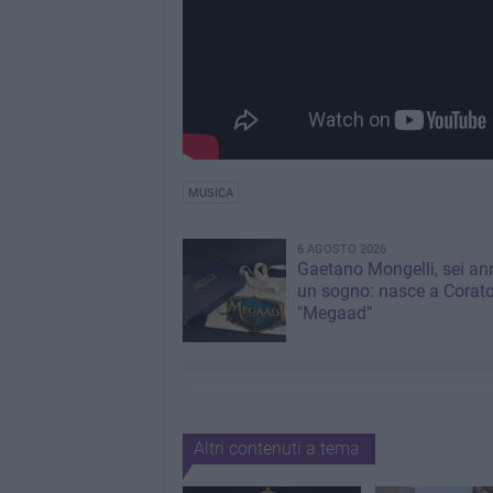
MUSICA
6 AGOSTO 2026
Gaetano Mongelli, sei ann
un sogno: nasce a Corat
"Megaad"
Altri contenuti a tema