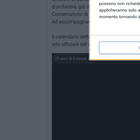
possono non richieder
d'orchestra, già docente presso la SMIM B
applicheranno solo a
Conservatorio di Campobasso; Nando Di M
momento tornando su 
Ad accompagnare ufficialmente il conco
Il calendario dettagliato delle esecuzion
sito ufficiale del concorso: www.concors
25 anni di Euterpe: al via il concorso che celebra