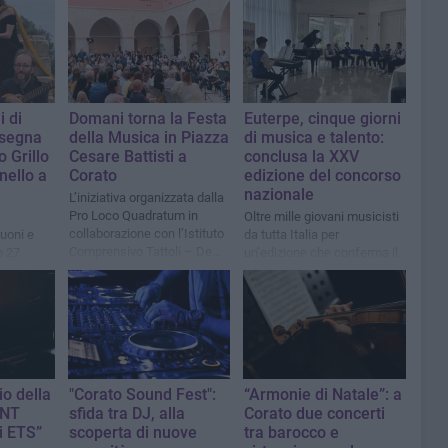
 di
Domani torna la Festa
Euterpe, cinque giorni
ssegna
della Musica in Piazza
di musica e talento:
o Grillo
Cesare Battisti a
conclusa la XXV
nello a
Corato
edizione del concorso
nazionale
L’iniziativa organizzata dalla
Pro Loco Quadratum in
Oltre mille giovani musicisti
collaborazione con l’Istituto
uoni e
da tutta Italia per
Comprensivo Tattoli – De
o 27
un’edizione che conferma il
Gasperi, con il patrocinio del
ruolo del concorso nel
Comune di Corato.
panorama nazionale della
formazione musicale
io della
"Corato Sound Fest":
“Armonie di Natale”: a
ANT
sfida tra DJ, alla
Corato due concerti
i ETS”
scoperta di nuove
tra barocco e