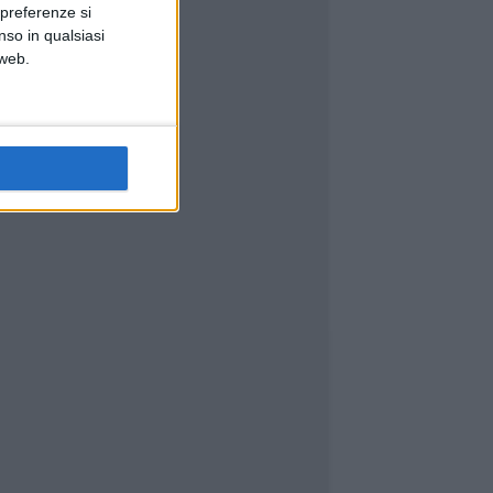
 preferenze si
nso in qualsiasi
 web.