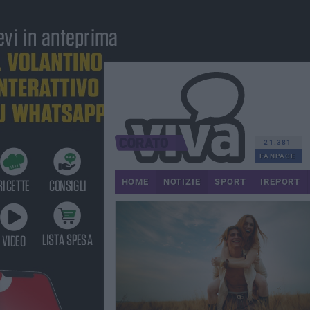
21.381
FANPAGE
HOME
NOTIZIE
SPORT
IREPORT