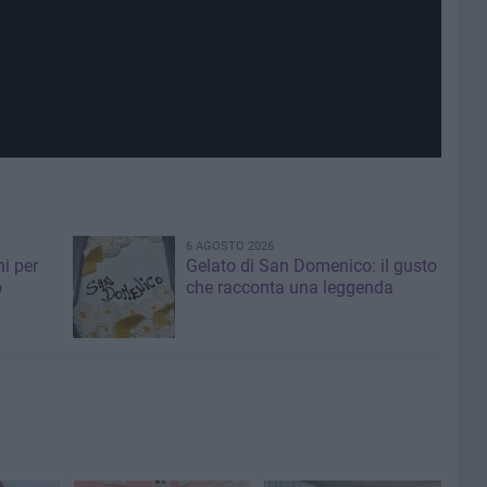
6 AGOSTO 2026
i per
Gelato di San Domenico: il gusto
o
che racconta una leggenda