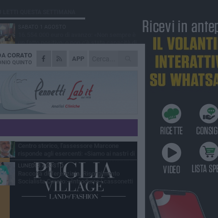
Ù LETTI QUESTA SETTIMANA
SABATO 1 AGOSTO
16.554.000 euro di avanzo: «Non sempre è
un fatto positivo: o non c'è stata capacità di
sa o le entrate sono state troppo alte»
 DA
CORATO
VENERDÌ 31 LUGLIO
APP
Via Dante, aiuole nel degrado: tra incuria
NIO QUINTO
pubblica e inciviltà quotidiana
VENERDÌ 31 LUGLIO
Corato, le attività chiedono di accelerare
sul calendario estivo: «Gli eventi generano
esenze, consumi e nuove opportunità»
MERCOLEDÌ 5 AGOSTO
Chiuso momentaneamente distributore di
benzina di Via Ruvo
SABATO 1 AGOSTO
Centro storico, l'assessore Marcone
risponde agli esercenti: «Siamo ai nastri di
rtenza»
LUNEDÌ 3 AGOSTO
Raccolta differenziata, Risorgimento
Socialista Corato: «Introdurre i cassonetti
elligenti»