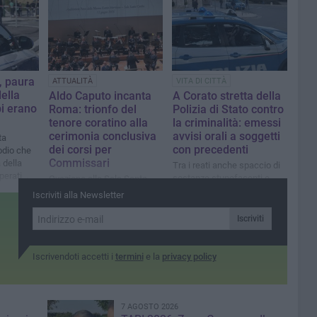
, paura
ATTUALITÀ
VITA DI CITTÀ
della
Aldo Caputo incanta
A Corato stretta della
pi erano
Roma: trionfo del
Polizia di Stato contro
tenore coratino alla
la criminalità: emessi
cerimonia conclusiva
avvisi orali a soggetti
ta
dei corsi per
con precedenti
sodio che
Commissari
a della
Tra i reati anche spaccio di
perati
sostanze stupefacenti e
Ovazione alla Sala Santa
delitti con armi
Cecilia per l’artista di Corato,
Iscriviti alla Newsletter
protagonista di un’esibizione
che ha emozionato autorità,
Iscriviti
allievi e pubblico
Iscrivendoti accetti i
termini
e la
privacy policy
7 AGOSTO 2026