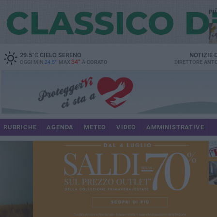
PI
29.5
°C
CIELO SERENO
NOTIZIE
34°
OGGI MIN
24.5°
MAX
A
CORATO
DIRETTORE
ANTO
RUBRICHE
AGENDA
METEO
VIDEO
AMMINISTRATIVE
im
spe