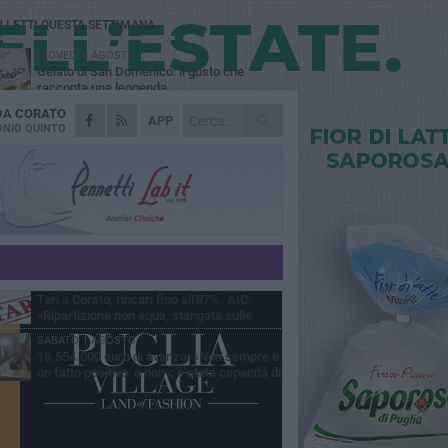
Ù LETTI QUESTA SETTIMANA
GIOVEDÌ 6 AGOSTO
Gelato di San Domenico: il gusto che
racconta una leggenda
 DA
CORATO
VENERDÌ 7 AGOSTO
APP
Uomo fermato in via Porta Pia: intervento
NIO QUINTO
lampo degli agenti in borghese
GIOVEDÌ 6 AGOSTO
Gaetano Mongelli, sei anni per un sogno:
nasce a Corato "Megaad"
MERCOLEDÌ 5 AGOSTO
Chiuso momentaneamente distributore di
benzina di Via Ruvo
GIOVEDÌ 6 AGOSTO
Tari a Corato, rincari fino all'87%. AIC:
«Ripartizione non equa, stangata sulle
prese»
SABATO 1 AGOSTO
16.554.000 euro di avanzo: «Non sempre è
un fatto positivo: o non c'è stata capacità di
sa o le entrate sono state troppo alte»