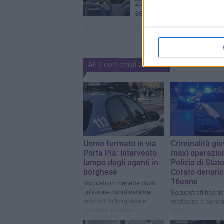
2026/2027: domande fino
settembre
Altri contenuti a tema
Uomo fermato in via
Criminalità gio
Porta Pia: intervento
maxi operazion
lampo degli agenti in
Polizia di Stato
borghese
Corato denunc
16enne
Bloccato in manette dopo
un’azione coordinata tra
Sequestrati hashis
poliziotti in borghese e
marijuana e banco
pattuglia in divisa
false