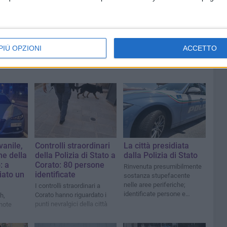
 al 14
borghese
PIÙ OPZIONI
ACCETTO
vanile,
Controlli straordinari
La città presidiata
e della
della Polizia di Stato a
dalla Polizia di Stato
: a
Corato: 80 persone
Rinvenuta presumibilmente
iato un
identificate
sostanza stupefacente
nelle aree periferiche;
I controlli straordinari a
identificate persone e
Corato hanno riguardato i
h,
verificati numerosi veicoli
punti nevralgici della città
note