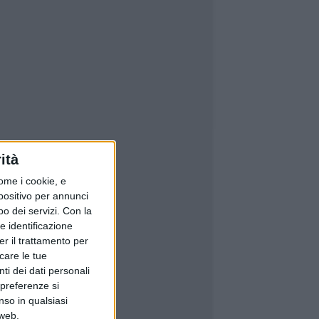
ità
ome i cookie, e
spositivo per annunci
o dei servizi.
Con la
e identificazione
er il trattamento per
icare le tue
ti dei dati personali
 preferenze si
nso in qualsiasi
 web.