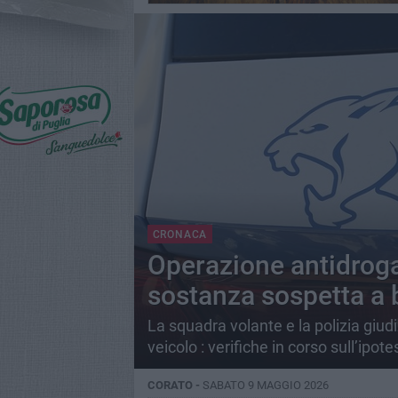
CRONACA
Operazione antidroga 
sostanza sospetta a 
La squadra volante e la polizia giu
veicolo : verifiche in corso sull’ipote
CORATO -
SABATO 9 MAGGIO 2026