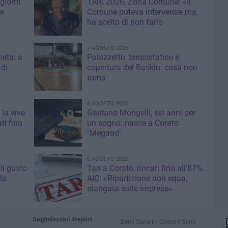
giorni
TARI 2026, Zona Comune: «Il
me
Comune poteva intervenire ma
ha scelto di non farlo
7 AGOSTO 2026
ietà: a
Palazzetto, tensostatico e
 di
copertura del Baskin: cosa non
torna
6 AGOSTO 2026
 la vive
Gaetano Mongelli, sei anni per
ti fino
un sogno: nasce a Corato
"Megaad"
6 AGOSTO 2026
il gusto
Tari a Corato, rincari fino all'87%.
da
AIC: «Ripartizione non equa,
stangata sulle imprese»
Segnalazioni iReport
Dens Sano in Corpore Sano