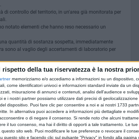
.
à di controllo del territorio, in un'area già monitorata per
li.
anno notato elementi che hanno reso necessario un
ta una quantità di sostanza sospetta, immediatamente
ra sono al vaglio degli accertamenti di laboratorio per
a provenienza della sostanza e individuare eventuali
l rispetto della tua riservatezza è la nostra prior
piano di prevenzione e contrasto allo spaccio nelle aree
artner
memorizziamo e/o accediamo a informazioni su un dispositivo, c
ali, come identificatori univoci e informazioni standard inviate da un di
nua a mantenere alta l'attenzione grazie anche alla
zzati, misurazione di annunci e contenuti, analisi dell'audience e svilupp
i e i nostri partner possiamo utilizzare dati precisi di geolocalizzazione 
del dispositivo. Puoi fare clic per consentire a noi e ai nostri 1733 partn
critte. In alternativa puoi accedere a informazioni più dettagliate e modif
acconsentire o di negare il consenso.
Si rende noto che alcuni trattamen
7 AGOSTO 2026
e il tuo consenso, ma hai il diritto di opporti a tale trattamento. Le tue
i al
Uomo fermato in via Porta Pia:
 questo sito web. Puoi modificare le tue preferenze o revocare il conse
astico
intervento lampo degli agenti in
questo sito e facendo clic sul pulsante "Privacy" in fondo alla pagina