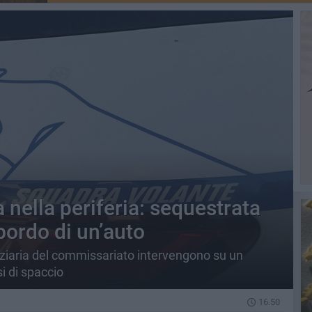
nella periferia: sequestrata
bordo di un’auto
diziaria del commissariato intervengono su un
si di spaccio
16.50