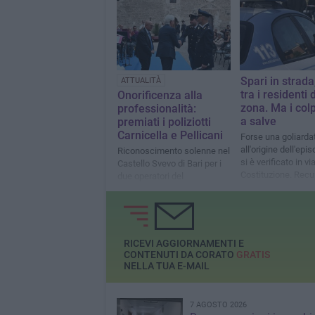
Spari in strada
ATTUALITÀ
tra i residenti 
Onorificenza alla
zona. Ma i col
professionalità:
a salve
premiati i poliziotti
Carnicella e Pellicani
Forse una goliarda
all'origine dell'epi
Riconoscimento solenne nel
si è verificato in vi
Castello Svevo di Bari per i
Costituzione. Recu
due operatori del
due bossoli
Commissariato di Corato,
protagonisti di un’indagine
conclusa con l’arresto di
due pregiudicati
RICEVI AGGIORNAMENTI E
CONTENUTI DA CORATO
GRATIS
NELLA TUA E-MAIL
7 AGOSTO 2026