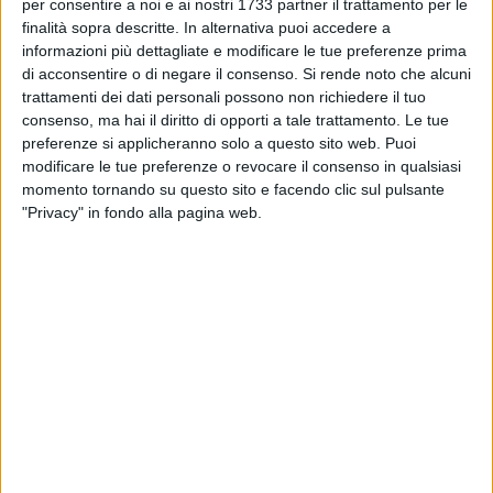
CORATO - 28 OTTOBRE 2024
per consentire a noi e ai nostri 1733 partner il trattamento per le
MurGEopark celebra il riconoscimento come
finalità sopra descritte. In alternativa puoi accedere a
Geoparco Mondiale Unesco
informazioni più dettagliate e modificare le tue preferenze prima
di acconsentire o di negare il consenso.
Si rende noto che alcuni
trattamenti dei dati personali possono non richiedere il tuo
CORATO - 21 OTTOBRE 2024
consenso, ma hai il diritto di opporti a tale trattamento. Le tue
Siccità, AQP annuncia riduzioni di pressione su
preferenze si applicheranno solo a questo sito web. Puoi
tutta la rete per affrontare la crisi idrica
modificare le tue preferenze o revocare il consenso in qualsiasi
momento tornando su questo sito e facendo clic sul pulsante
CORATO - 30 SETTEMBRE 2024
"Privacy" in fondo alla pagina web.
Legambiente Corato, "Puliamo il Mondo" e
presentazione rapporto Ecomafia
CORATO - 22 SETTEMBRE 2024
MurGEopark, online l’avviso per l’affidamento
del programma di educazione ambientale
2024/2025
CORATO - 10 SETTEMBRE 2024
"Murgeopark” riconosciuto Geoparco Mondiale
UNESCO, il commento di Emiliano e Triggiani