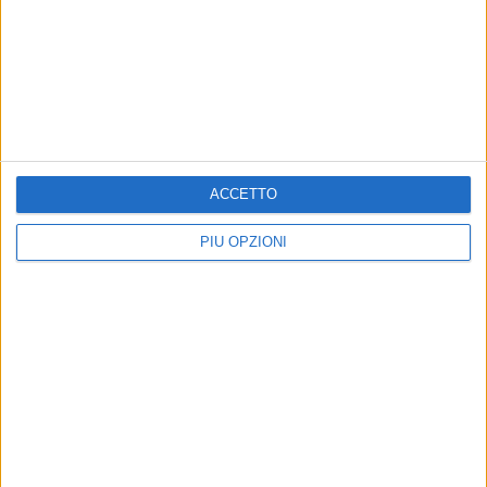
CORATO - 23 MAGGIO 2024
“Qualità e tipicità dei prodotti agroalimentari”,
domani l'incontro ad Andria
Precedente
1
...
3
4
5
6
7
...
ACCETTO
Successiva
PIÙ OPZIONI