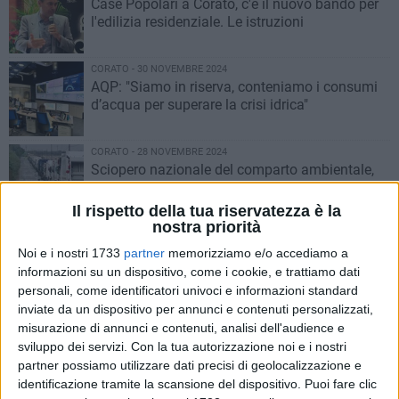
Case Popolari a Corato, c'è il nuovo bando per
l'edilizia residenziale. Le istruzioni
CORATO - 30 NOVEMBRE 2024
AQP: "Siamo in riserva, conteniamo i consumi
d’acqua per superare la crisi idrica"
CORATO - 28 NOVEMBRE 2024
Sciopero nazionale del comparto ambientale,
Sanb si ferma domani: le indicazioni per
Corato
Il rispetto della tua riservatezza è la
nostra priorità
CORATO - 28 NOVEMBRE 2024
A Corato si parla del mandorlo: appuntamento
Noi e i nostri 1733
partner
memorizziamo e/o accediamo a
domani a Torre di Neglie
informazioni su un dispositivo, come i cookie, e trattiamo dati
personali, come identificatori univoci e informazioni standard
inviate da un dispositivo per annunci e contenuti personalizzati,
CORATO - 20 NOVEMBRE 2024
misurazione di annunci e contenuti, analisi dell'audience e
Segnaletica verticale abbattuta sulla SP234,
sviluppo dei servizi.
Con la tua autorizzazione noi e i nostri
alla svolta per Corato - San Magno
partner possiamo utilizzare dati precisi di geolocalizzazione e
identificazione tramite la scansione del dispositivo. Puoi fare clic