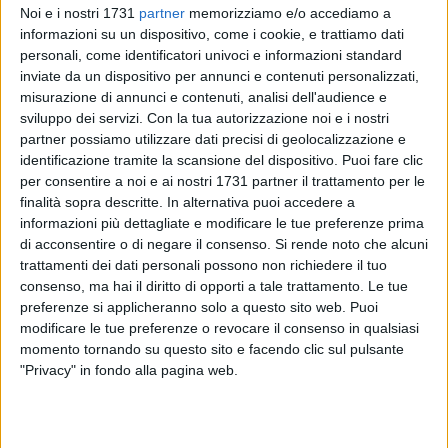
Noi e i nostri 1731
partner
memorizziamo e/o accediamo a
informazioni su un dispositivo, come i cookie, e trattiamo dati
personali, come identificatori univoci e informazioni standard
inviate da un dispositivo per annunci e contenuti personalizzati,
misurazione di annunci e contenuti, analisi dell'audience e
sviluppo dei servizi.
Con la tua autorizzazione noi e i nostri
partner possiamo utilizzare dati precisi di geolocalizzazione e
identificazione tramite la scansione del dispositivo. Puoi fare clic
Il movimento civico Articolo 49 annuncia ufficialmente la
per consentire a noi e ai nostri 1731 partner il trattamento per le
propria decisione di sostenere la candidatura di Corrado De
finalità sopra descritte. In alternativa puoi accedere a
Benedittis a Sindaco di Corato in vista delle prossime
informazioni più dettagliate e modificare le tue preferenze prima
consultazioni amministrative.
di acconsentire o di negare il consenso.
Si rende noto che alcuni
trattamenti dei dati personali possono non richiedere il tuo
consenso, ma hai il diritto di opporti a tale trattamento. Le tue
La scelta nasce dalla volontà di mettere il patrimonio di
preferenze si applicheranno solo a questo sito web. Puoi
competenze maturato dal movimento e il suo radicamento
modificare le tue preferenze o revocare il consenso in qualsiasi
nel tessuto cittadino al servizio di un progetto
momento tornando su questo sito e facendo clic sul pulsante
amministrativo condiviso, capace di coniugare esperienza e
"Privacy" in fondo alla pagina web.
nuove energie civiche.
Richiamandosi ai principi di partecipazione democratica