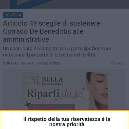
POLITICA
Articolo 49 sceglie di sostenere
Corrado De Benedittis alle
amministrative
Un contributo di competenze e partecipazione per
rafforzare il progetto di governo della città
CORATO -
SABATO 7 MARZO 2026
13.57
Il rispetto della tua riservatezza è la
nostra priorità