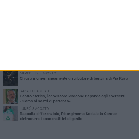
PIÙ LETTI QUESTA SETTIMANA
SABATO 1 AGOSTO
16.554.000 euro di avanzo: «Non sempre è un fatto positivo: o non
c'è stata capacità di spesa o le entrate sono state troppo alte»
VENERDÌ 31 LUGLIO
Via Dante, aiuole nel degrado: tra incuria pubblica e inciviltà
quotidiana
VENERDÌ 31 LUGLIO
Corato, le attività chiedono di accelerare sul calendario estivo:
«Gli eventi generano presenze, consumi e nuove opportunità»
MERCOLEDÌ 5 AGOSTO
Chiuso momentaneamente distributore di benzina di Via Ruvo
SABATO 1 AGOSTO
Centro storico, l'assessore Marcone risponde agli esercenti:
«Siamo ai nastri di partenza»
LUNEDÌ 3 AGOSTO
Raccolta differenziata, Risorgimento Socialista Corato:
«Introdurre i cassonetti intelligenti»