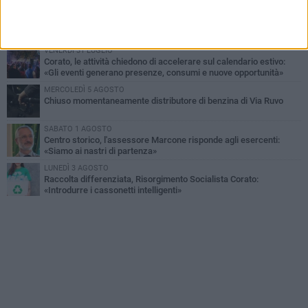
VENERDÌ 31 LUGLIO
Via Dante, aiuole nel degrado: tra incuria pubblica e inciviltà
quotidiana
VENERDÌ 31 LUGLIO
Corato, le attività chiedono di accelerare sul calendario estivo:
«Gli eventi generano presenze, consumi e nuove opportunità»
MERCOLEDÌ 5 AGOSTO
Chiuso momentaneamente distributore di benzina di Via Ruvo
SABATO 1 AGOSTO
Centro storico, l'assessore Marcone risponde agli esercenti:
«Siamo ai nastri di partenza»
LUNEDÌ 3 AGOSTO
Raccolta differenziata, Risorgimento Socialista Corato:
«Introdurre i cassonetti intelligenti»