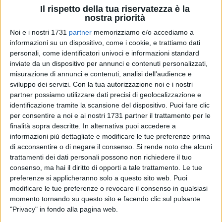
Il rispetto della tua riservatezza è la
nostra priorità
Noi e i nostri 1731
partner
memorizziamo e/o accediamo a
12
A cura di
informazioni su un dispositivo, come i cookie, e trattiamo dati
ANNA LOPS
personali, come identificatori univoci e informazioni standard
inviate da un dispositivo per annunci e contenuti personalizzati,
misurazione di annunci e contenuti, analisi dell'audience e
Un festival dedicato al
cinema indipendente
, concepito in
sviluppo dei servizi.
Con la tua autorizzazione noi e i nostri
un'ottica di valorizzazione non solo della produzione filmica,
partner possiamo utilizzare dati precisi di geolocalizzazione e
identificazione tramite la scansione del dispositivo. Puoi fare clic
ma anche della t
erra di Puglia
: è questo l'Apulia Web Fest,
per consentire a noi e ai nostri 1731 partner il trattamento per le
inaugurato stamattina 12 settembre. La sede storica della
finalità sopra descritte. In alternativa puoi accedere a
Biblioteca Comunale ha accolto registi da diverse parti del
informazioni più dettagliate e modificare le tue preferenze prima
mondo e di tutte le età, confermando il concetto alla base di
di acconsentire o di negare il consenso.
Si rende noto che alcuni
questa iniziativa: la
condivisione
dei diversi pensieri artistici
trattamenti dei dati personali possono non richiedere il tuo
e delle differenti culture.
consenso, ma hai il diritto di opporti a tale trattamento. Le tue
preferenze si applicheranno solo a questo sito web. Puoi
modificare le tue preferenze o revocare il consenso in qualsiasi
La mattinata è iniziata con l'accoglienza dei diversi ospiti
momento tornando su questo sito e facendo clic sul pulsante
internazionali e con il successivo
taglio del nastro
da parte
"Privacy" in fondo alla pagina web.
dell'Assessore Marcone. Come affermato dal Vicesindaco,