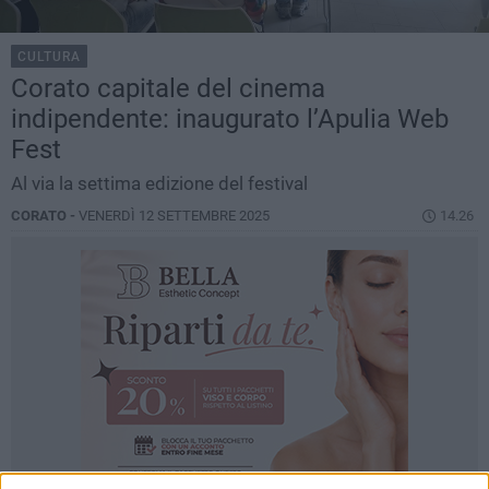
CULTURA
Corato capitale del cinema
indipendente: inaugurato l’Apulia Web
Fest
Al via la settima edizione del festival
CORATO -
VENERDÌ 12 SETTEMBRE 2025
14.26