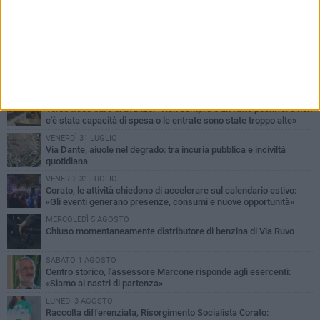
PIÙ LETTI QUESTA SETTIMANA
SABATO 1 AGOSTO
16.554.000 euro di avanzo: «Non sempre è un fatto positivo: o non
c'è stata capacità di spesa o le entrate sono state troppo alte»
VENERDÌ 31 LUGLIO
Via Dante, aiuole nel degrado: tra incuria pubblica e inciviltà
quotidiana
VENERDÌ 31 LUGLIO
Corato, le attività chiedono di accelerare sul calendario estivo:
«Gli eventi generano presenze, consumi e nuove opportunità»
MERCOLEDÌ 5 AGOSTO
Chiuso momentaneamente distributore di benzina di Via Ruvo
SABATO 1 AGOSTO
Centro storico, l'assessore Marcone risponde agli esercenti:
«Siamo ai nastri di partenza»
LUNEDÌ 3 AGOSTO
Raccolta differenziata, Risorgimento Socialista Corato: