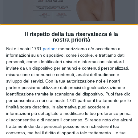
Il rispetto della tua riservatezza è la
13
nostra priorità
Noi e i nostri 1731
partner
memorizziamo e/o accediamo a
informazioni su un dispositivo, come i cookie, e trattiamo dati
Il Comune di Corato, attraverso l'
Assessorato alle Politiche
personali, come identificatori univoci e informazioni standard
Giovanili
, rinnova anche per il 2026 il progetto
Cinebonus
,
inviate da un dispositivo per annunci e contenuti personalizzati,
l'iniziativa che porta i giovani al cinema rendendo la cultura
misurazione di annunci e contenuti, analisi dell'audience e
accessibile, vicina e parte della vita quotidiana. A partire dal
sviluppo dei servizi.
Con la tua autorizzazione noi e i nostri
26 gennaio 2026
e fino al
30 novembre 2026
, i giovani
partner possiamo utilizzare dati precisi di geolocalizzazione e
identificazione tramite la scansione del dispositivo. Puoi fare clic
residenti a Corato tra i 14 e i 35 anni potranno andare al
per consentire a noi e ai nostri 1731 partner il trattamento per le
Cinema Alfieri
pagando il biglietto solo 2 euro, grazie a un
finalità sopra descritte. In alternativa puoi accedere a
borsellino elettronico del valore di 25 euro finanziato dal
informazioni più dettagliate e modificare le tue preferenze prima
Comune.
di acconsentire o di negare il consenso.
Si rende noto che alcuni
trattamenti dei dati personali possono non richiedere il tuo
Un'opportunità concreta per vivere il cinema non solo come
consenso, ma hai il diritto di opporti a tale trattamento. Le tue