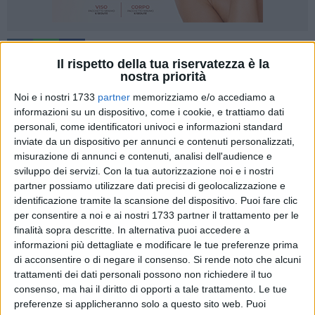
A cura di
Il rispetto della tua riservatezza è la
VINCENZO CASSANO
nostra priorità
Noi e i nostri 1733
partner
memorizziamo e/o accediamo a
informazioni su un dispositivo, come i cookie, e trattiamo dati
E' scomparso Gaetano Liantonio, titolare dell'azienda
personali, come identificatori univoci e informazioni standard
vitivinicola Torrevento e figura di spicco della
inviate da un dispositivo per annunci e contenuti personalizzati,
Confagricoltura regionale, in particolare del settore vini. Era il
misurazione di annunci e contenuti, analisi dell'audience e
1950 quando Gaetano Liantonio ereditò la tenuta
sviluppo dei servizi.
Con la tua autorizzazione noi e i nostri
"Torrevento", nell'agro di Corato: quella che poi divenne il
partner possiamo utilizzare dati precisi di geolocalizzazione e
identificazione tramite la scansione del dispositivo. Puoi fare clic
fulcro dell'azienda vitivinicola che prese il nome
per consentire a noi e ai nostri 1733 partner il trattamento per le
dell'omonima località ai piedi di Castel del Monte. Dopo una
finalità sopra descritte. In alternativa puoi accedere a
importante ristrutturazione tecnologica, proseguì fino sul
informazioni più dettagliate e modificare le tue preferenze prima
finire degli anni '90, con tecniche innovative l'attività
di acconsentire o di negare il consenso.
Si rende noto che alcuni
produttiva iniziata circa 80anni prima dal papà Francesco,
trattamenti dei dati personali possono non richiedere il tuo
tornato dall'America dove aveva fatto fortuna vendendo
consenso, ma hai il diritto di opporti a tale trattamento. Le tue
ghiaccio.
preferenze si applicheranno solo a questo sito web. Puoi