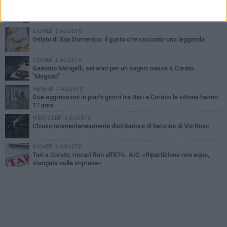
VENERDÌ 7 AGOSTO
Uomo fermato in via Porta Pia: intervento lampo degli agenti in
borghese
GIOVEDÌ 6 AGOSTO
Gelato di San Domenico: il gusto che racconta una leggenda
GIOVEDÌ 6 AGOSTO
Gaetano Mongelli, sei anni per un sogno: nasce a Corato
"Megaad"
VENERDÌ 7 AGOSTO
Due aggressioni in pochi giorni tra Bari e Corato: le vittime hanno
17 anni
MERCOLEDÌ 5 AGOSTO
Chiuso momentaneamente distributore di benzina di Via Ruvo
GIOVEDÌ 6 AGOSTO
Tari a Corato, rincari fino all'87%. AIC: «Ripartizione non equa,
stangata sulle imprese»