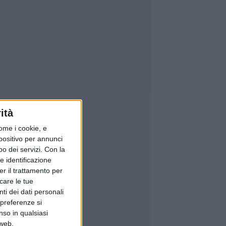
ità
ome i cookie, e
spositivo per annunci
o dei servizi.
Con la
e identificazione
er il trattamento per
icare le tue
ti dei dati personali
 preferenze si
nso in qualsiasi
 web.