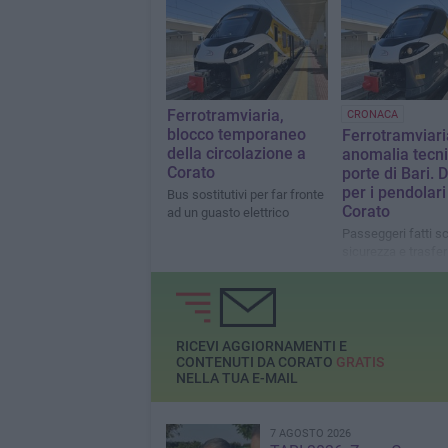
della nuova strada, subito”
Ferrotramviaria,
CRONACA
blocco temporaneo
Ferrotramviari
della circolazione a
anomalia tecni
Corato
porte di Bari. 
per i pendolari
Bus sostitutivi per far fronte
Corato
ad un guasto elettrico
Passeggeri fatti s
sicurezza e trasferi
stazione centrale
RICEVI AGGIORNAMENTI E
CONTENUTI DA CORATO
GRATIS
NELLA TUA E-MAIL
7 AGOSTO 2026