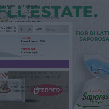
Ù LETTI QUESTA SETTIMANA
GIOVEDÌ 6 AGOSTO
Gelato di San Domenico: il gusto che
racconta una leggenda
 DA
CORATO
VENERDÌ 7 AGOSTO
APP
Uomo fermato in via Porta Pia: intervento
NIO QUINTO
lampo degli agenti in borghese
GIOVEDÌ 6 AGOSTO
Gaetano Mongelli, sei anni per un sogno:
nasce a Corato "Megaad"
MERCOLEDÌ 5 AGOSTO
Chiuso momentaneamente distributore di
benzina di Via Ruvo
GIOVEDÌ 6 AGOSTO
Tari a Corato, rincari fino all'87%. AIC:
«Ripartizione non equa, stangata sulle
prese»
SABATO 1 AGOSTO
16.554.000 euro di avanzo: «Non sempre è
un fatto positivo: o non c'è stata capacità di
sa o le entrate sono state troppo alte»