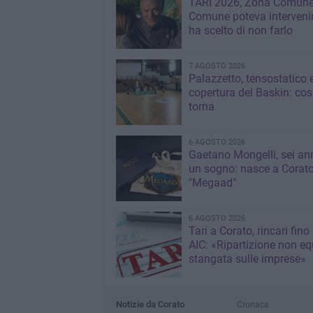
TARI 2026, Zona Comune:
Comune poteva interveni
ha scelto di non farlo
7 AGOSTO 2026
Palazzetto, tensostatico 
copertura del Baskin: co
torna
6 AGOSTO 2026
Gaetano Mongelli, sei ann
un sogno: nasce a Corat
"Megaad"
6 AGOSTO 2026
Tari a Corato, rincari fino
AIC: «Ripartizione non eq
stangata sulle imprese»
Notizie da Corato
Cronaca