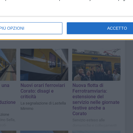
hanno 17 anni
PIÙ OPZIONI
ACCETTO
, una
Nuovi orari ferroviari
Nuova flotta di
Corato: disagi e
Ferrotramviaria:
criticità
estensione del
iduzione
servizio nelle giornate
La segnalazione di Lastella
festive anche a
Mimmo
Corato
azione
ino Sella,
Servizio esteso alle
 sud-
domeniche e collegamenti
a
rapidi per Bari, un traguardo