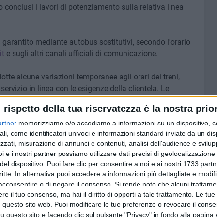
 conclusi i lavori di potenziamento sulla relativa linea
re garantito mediante autobus sostitutivi, secondo l'orario
it
e sugli altri canali ufficiali di comunicazione.
tte alcune variazioni temporanee agli orari dei treni,
ervizio in linea con le esigenze della clientela. Le
ompletamento degli interventi.
l rispetto della tua riservatezza è la nostra prior
re i nostri canali informativi per aggiornamenti e dettagli»
artner
memorizziamo e/o accediamo a informazioni su un dispositivo, c
ali, come identificatori univoci e informazioni standard inviate da un di
gi e ringraziamo sinceramente per la collaborazione e la
zzati, misurazione di annunci e contenuti, analisi dell'audience e svilupp
i e i nostri partner possiamo utilizzare dati precisi di geolocalizzazione 
del dispositivo. Puoi fare clic per consentire a noi e ai nostri 1733 partn
critte. In alternativa puoi accedere a informazioni più dettagliate e modif
acconsentire o di negare il consenso.
Si rende noto che alcuni trattamen
7 AGOSTO 2026
e il tuo consenso, ma hai il diritto di opporti a tale trattamento. Le tue
a Pia:
Due aggressioni in pochi giorni
 questo sito web. Puoi modificare le tue preferenze o revocare il conse
enti in
tra Bari e Corato: le vittime
questo sito e facendo clic sul pulsante "Privacy" in fondo alla pagina