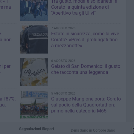
 «Il
Tra gusto, moda e solidarietà: a
re ma
Corato la quinta edizione di
"Aperitivo tra gli Ulivi"
7 AGOSTO 2026
e
Estate in sicurezza, come la vive
sa non
Corato? «Presidi prolungati fino
a mezzanotte»
6 AGOSTO 2026
i per
Gelato di San Domenico: il gusto
o
che racconta una leggenda
5 AGOSTO 2026
 all'87%.
Giuseppe Mangione porta Corato
ua,
sul podio della Quadrortathon:
primo nella categoria M65
Segnalazioni iReport
Dens Sano in Corpore Sano