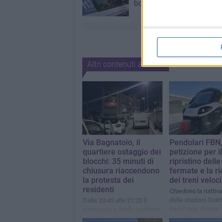
borghese
Altri contenuti a tema
Via Bagnatoio, il
Pendolari FBN
quartiere ostaggio dei
petizione per il
blocchi: 35 minuti di
ripristino delle
chiusura riaccendono
fermate e la r
la protesta dei
dei treni veloci
residenti
Chiedono la riattiv
delle stazioni Quint
Dalle 20:45 alle 21:20 il
Bari Crispi, Corato
passaggio a livello paralizza
ospedale ed Europ
la zona: “Servono i cantieri