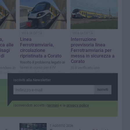
da 68 mln di euro per
connettere il Nord Barese
VITA DI CITTÀ
VITA DI CITTÀ
a,
Linea
Interruzione
ca alle
Ferrotramviaria,
provvisoria linea
Disagi
circolazione
Ferrotramviaria per
 di
ripristinata a Corato
messa in sicurezza a
Corato
Risolto il problema legato ai
lavori in corso per il IV
cendere in
Si è verificato uno
Stralcio della Salvaguardia
ti nella
smottamento del terreno di
Idraulica
scarpata
Iscriviti alla Newsletter
Iscriviti
Iscrivendoti accetti i
termini
e la
privacy policy
7 AGOSTO 2026