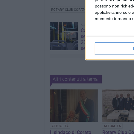
possono non richieder
ROTARY CLUB CORATO
CORRADO DE BENEDITTIS
applicheranno solo a
momento tornando su 
8 AGOSTO 2026
Corato, aperte le iscrizion
servizio di trasporto scol
2026/2027: domande fino
settembre
Altri contenuti a tema
ATTUALITÀ
ATTUALITÀ
Il sindaco di Corato
Rotary Club Co