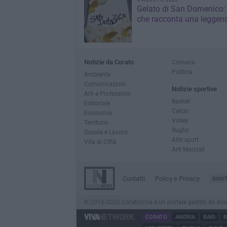
Gelato di San Domenico: 
che racconta una leggen
Notizie da Corato
Cronaca
Politica
Ambiente
Comunicazioni
Notizie sportive
Arti e Professioni
Basket
Editoriale
Calcio
Economia
Volley
Territorio
Rugby
Scuola e Lavoro
Altri sport
Vita di Città
Arti Marziali
Contatti
Policy e Privacy
GOCI
© 2016-2026 CoratoViva è un portale gestito da InnovaN
CORATO
ANDRIA
BARI
B