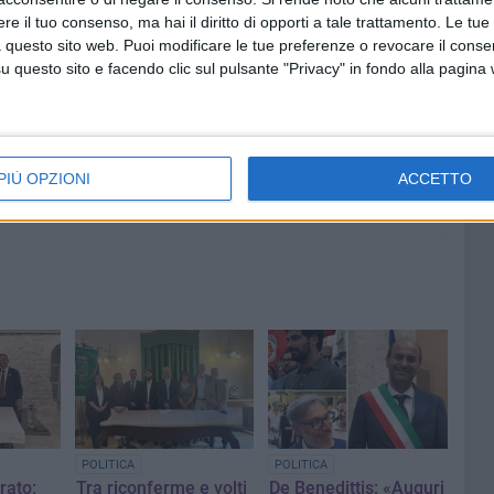
e il tuo consenso, ma hai il diritto di opporti a tale trattamento. Le tue
 questo sito web. Puoi modificare le tue preferenze o revocare il conse
questo sito e facendo clic sul pulsante "Privacy" in fondo alla pagina
7 AGOSTO 2026
i al
Uomo fermato in via Porta Pia:
astico
intervento lampo degli agenti in
 al 14
borghese
PIÙ OPZIONI
ACCETTO
POLITICA
POLITICA
rato:
Tra riconferme e volti
De Benedittis: «Auguri