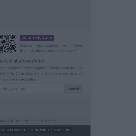
CORATOVIVA APP
Scarica l'applicazione per iPhone,
iPad e Android e ricevi notizie push
scriviti alla Newsletter
egistrati per ricevere aggiornamenti e contenuti da
orato nella tua casella di posta
Iscrivendoti accetti i
ermini
e la
privacy policy
Iscriviti
 di Trani. Tutti i diritti riservati.
RITA DI SAVOIA
MINERVINO
MODUGNO