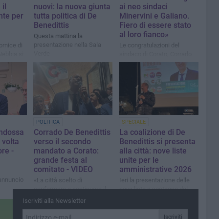
il
nuovi: la nuova giunta
ai neo sindaci
nte per
tutta politica di De
Minervini e Galiano.
Benedittis
Fiero di essere stato
al loro fianco»
Questa mattina la
presentazione nella Sala
ornice di
Le congratulazioni del
Verde
Nebbia si
sindaco di Corato, Corrado
zionale
De Benedittis, ai neo sindaci
elletto"
di Molfetta e Trani
nt
e
POLITICA
SPECIALE
indossa
Corrado De Benedittis
La coalizione di De
 volta
verso il secondo
Benedittis si presenta
ore -
mandato a Corato:
alla città: nove liste
grande festa al
unite per le
comitato - VIDEO
amministrative 2026
’annuncio
«La città scelto di
Ieri la presentazione delle
confermare e continuare il
nove liste a sostegno del
lavoro svolto»
candidato sindaco
Iscriviti alla Newsletter
Iscriviti