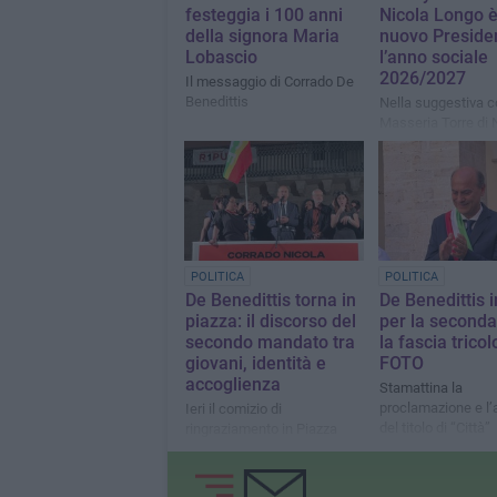
festeggia i 100 anni
Nicola Longo è 
della signora Maria
nuovo Preside
Lobascio
l’anno sociale
2026/2027
Il messaggio di Corrado De
Benedittis
Nella suggestiva c
Masseria Torre di 
è celebrato il tradi
"passaggio del mart
con il past preside
Pasquale Tarricon
POLITICA
POLITICA
De Benedittis torna in
De Benedittis 
piazza: il discorso del
per la seconda
secondo mandato tra
la fascia tricol
giovani, identità e
FOTO
accoglienza
Stamattina la
proclamazione e l
Ieri il comizio di
del titolo di “Città”
ringraziamento in Piazza
Cesare Battisti