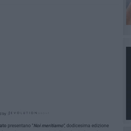
d by
ato
presentano
"
Noi meritiamo"
, dodicesima edizione