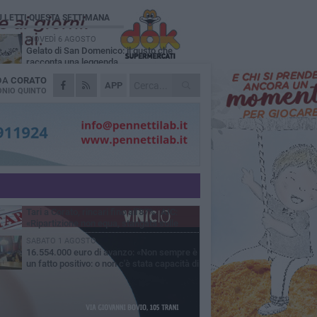
Ù LETTI QUESTA SETTIMANA
GIOVEDÌ 6 AGOSTO
Gelato di San Domenico: il gusto che
racconta una leggenda
 DA
CORATO
VENERDÌ 7 AGOSTO
APP
Uomo fermato in via Porta Pia: intervento
NIO QUINTO
lampo degli agenti in borghese
GIOVEDÌ 6 AGOSTO
Gaetano Mongelli, sei anni per un sogno:
nasce a Corato "Megaad"
MERCOLEDÌ 5 AGOSTO
Chiuso momentaneamente distributore di
benzina di Via Ruvo
GIOVEDÌ 6 AGOSTO
Tari a Corato, rincari fino all'87%. AIC:
«Ripartizione non equa, stangata sulle
prese»
SABATO 1 AGOSTO
16.554.000 euro di avanzo: «Non sempre è
un fatto positivo: o non c'è stata capacità di
sa o le entrate sono state troppo alte»