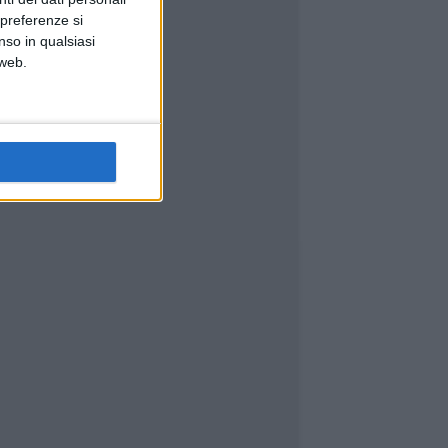
 preferenze si
nso in qualsiasi
 web.