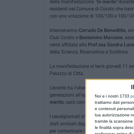
della manifestazione
"Io merito"
durante
residenti nel Comune di Corato che hann
con una votazione di 100/100 e 100/100
Interverranno
Corrado De Benedittis
, si
Club Corato e
Beniamino Marcone
, ass
verrà affidata alla
Prof.ssa Sandra Luc
della Scienza, Ricercatrice e Scrittrice.
La manifestazione si terrà giovedì 11 se
Palazzo di Città.
I
L'evento ha l'obiettivo di valorizzare i
generazioni all'apprendimento e alla cult
Noi e i nostri 1733
p
merito
, sarà consegnato un
assegno di 
trattiamo dati person
e contenuti personali
tua autorizzazione no
I neodiplomati che hanno i requisiti di 
tramite la scansione 
stati avvisati dagli uffici scolastici po
le finalità sopra des
per comunicare i propri dati.
preferenze prima di 