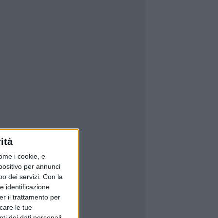
ità
ome i cookie, e
spositivo per annunci
o dei servizi.
Con la
e identificazione
er il trattamento per
icare le tue
ti dei dati personali