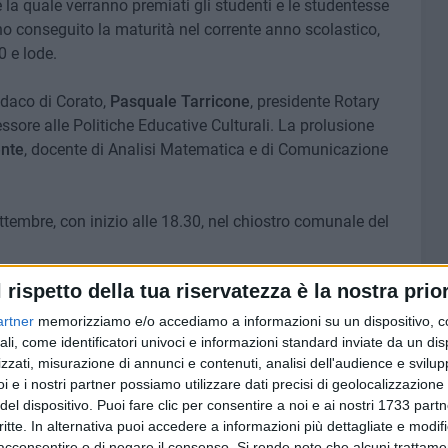
 la quale verranno premiati gli studenti e le studentesse
o conseguito la maturità nel corrente anno scolastico,
 e lode.
ndaco di Corato,
Pasquale Tarricone
, presidente Rotary
essore alle Politiche Educative Culturali. La prolusione
ente
, docente di Analisi Matematica e di Comunicazione
ttembre, con inizio alle 18.30, nel chiostro comunale del
l rispetto della tua riservatezza è la nostra prior
l merito e l'impegno, promuovendo e stimolando le nuove
ura. Agli studenti meritevoli, oltre a un
attestato di
artner
memorizziamo e/o accediamo a informazioni su un dispositivo, c
studio
messo a disposizione dal comune.
ali, come identificatori univoci e informazioni standard inviate da un di
zzati, misurazione di annunci e contenuti, analisi dell'audience e svilupp
i e i nostri partner possiamo utilizzare dati precisi di geolocalizzazione 
merito per partecipare alla manifestazione e che non sono
del dispositivo. Puoi fare clic per consentire a noi e ai nostri 1733 partn
ssono rivolgersi presso l'Ufficio Scuola del Comune di Corato
critte. In alternativa puoi accedere a informazioni più dettagliate e modif
acconsentire o di negare il consenso.
Si rende noto che alcuni trattamen