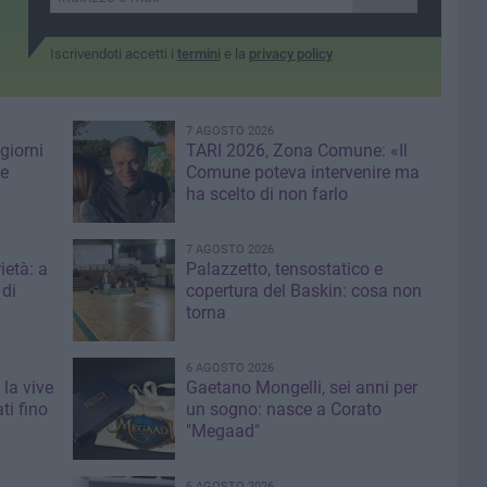
Iscrivendoti accetti i
termini
e la
privacy policy
7 AGOSTO 2026
giorni
TARI 2026, Zona Comune: «Il
me
Comune poteva intervenire ma
ha scelto di non farlo
7 AGOSTO 2026
ietà: a
Palazzetto, tensostatico e
 di
copertura del Baskin: cosa non
torna
6 AGOSTO 2026
 la vive
Gaetano Mongelli, sei anni per
ti fino
un sogno: nasce a Corato
"Megaad"
6 AGOSTO 2026