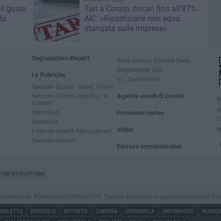
il gusto
Tari a Corato, rincari fino all'87%.
da
AIC: «Ripartizione non equa,
stangata sulle imprese»
Segnalazioni iReport
Dens Sano in Corpore Sano
Socialmente Utili
Le Rubriche
In... Condominio
Speciale Scuola - Oriani Tandoi
Secondo Circolo Didattico "N.
Agenda eventi di Corato
I
Fornelli"
R
CentoVoci
Previsioni meteo
C
Matrioska
Video
t
Il Mondo Wealth Management
Speciale Elezioni
Elezioni amministrative
TY NEWS PLATFORM
ews srl. Partita iva 08059640725. Testata giornalistica registrata presso il Tribunale
ARLETTA
BISCEGLIE
BITONTO
CANOSA
CERIGNOLA
GIOVINAZZO
MARGHE