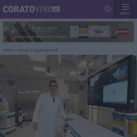
MENU
Home
Notizie e aggiornamenti