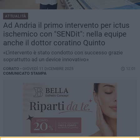
ATTUALITÀ
Ad Andria il primo intervento per ictus
ischemico con "SENDit": nella equipe
anche il dottor coratino Quinto
«L’intervento è stato condotto con successo grazie
soprattutto ad un device innovativo»
CORATO -
GIOVEDÌ 11 DICEMBRE 2025
12.01
COMUNICATO STAMPA