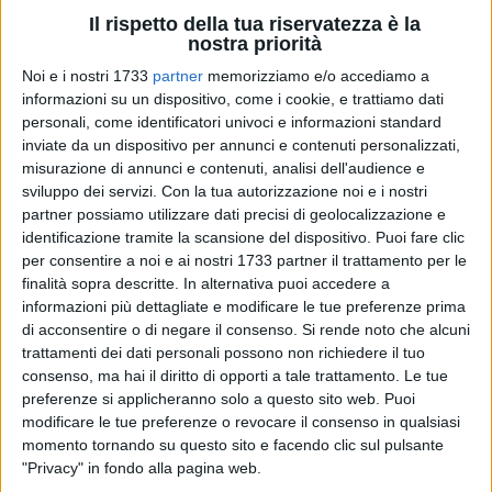
Il rispetto della tua riservatezza è la
nostra priorità
Noi e i nostri 1733
partner
memorizziamo e/o accediamo a
informazioni su un dispositivo, come i cookie, e trattiamo dati
75
personali, come identificatori univoci e informazioni standard
inviate da un dispositivo per annunci e contenuti personalizzati,
misurazione di annunci e contenuti, analisi dell'audience e
sviluppo dei servizi.
Con la tua autorizzazione noi e i nostri
Nei giorni scorsi, presso l'ospedale Bonomo di Andria, è stato
partner possiamo utilizzare dati precisi di geolocalizzazione e
condotto con successo un intervento per ictus ischemico
identificazione tramite la scansione del dispositivo. Puoi fare clic
mediante l'impiego di innovativo catetere da aspirazione con
per consentire a noi e ai nostri 1733 partner il trattamento per le
finalità sopra descritte. In alternativa puoi accedere a
tecnologia "SENDit".
informazioni più dettagliate e modificare le tue preferenze prima
di acconsentire o di negare il consenso.
Si rende noto che alcuni
Una donna di 58 anni è stata condotta dal 118 presso
trattamenti dei dati personali possono non richiedere il tuo
l'Ospedale Dimiccoli di Barletta con un quadro acuto di ictus
consenso, ma hai il diritto di opporti a tale trattamento. Le tue
ischemico cerebrale causato dall'occlusione dell'arteria
preferenze si applicheranno solo a questo sito web. Puoi
cerebrale media destra, caratterizzato da grave paresi del
modificare le tue preferenze o revocare il consenso in qualsiasi
lato sinistro del corpo e difficoltà del linguaggio. La paziente
momento tornando su questo sito e facendo clic sul pulsante
"Privacy" in fondo alla pagina web.
è stata sottoposta alle indagini neuroradiologiche del caso,