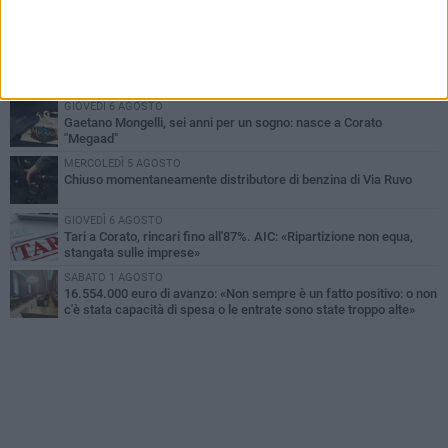
Gelato di San Domenico: il gusto che racconta una leggenda
VENERDÌ 7 AGOSTO
Uomo fermato in via Porta Pia: intervento lampo degli agenti in
borghese
GIOVEDÌ 6 AGOSTO
Gaetano Mongelli, sei anni per un sogno: nasce a Corato
"Megaad"
MERCOLEDÌ 5 AGOSTO
Chiuso momentaneamente distributore di benzina di Via Ruvo
GIOVEDÌ 6 AGOSTO
Tari a Corato, rincari fino all'87%. AIC: «Ripartizione non equa,
stangata sulle imprese»
SABATO 1 AGOSTO
16.554.000 euro di avanzo: «Non sempre è un fatto positivo: o non
c'è stata capacità di spesa o le entrate sono state troppo alte»