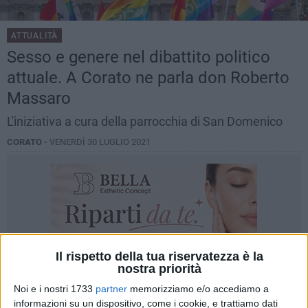
ATTUALITÀ
Sesso e genere nel dibattito politico
attuale. A Corato ne parla don Roberto
Massaro
L'iniziativa a cura della parrocchia di San Domenico
CORATO -
VENERDÌ 30 LUGLIO 2021
Il rispetto della tua riservatezza è la
nostra priorità
Noi e i nostri 1733
partner
memorizziamo e/o accediamo a
informazioni su un dispositivo, come i cookie, e trattiamo dati