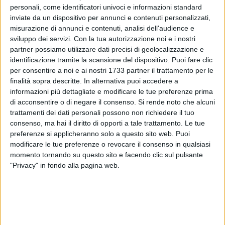
personali, come identificatori univoci e informazioni standard
inviate da un dispositivo per annunci e contenuti personalizzati,
misurazione di annunci e contenuti, analisi dell'audience e
sviluppo dei servizi.
Con la tua autorizzazione noi e i nostri
31
partner possiamo utilizzare dati precisi di geolocalizzazione e
identificazione tramite la scansione del dispositivo. Puoi fare clic
per consentire a noi e ai nostri 1733 partner il trattamento per le
"Natura o cultura"? Siamo biologicamente determinati o
finalità sopra descritte. In alternativa puoi accedere a
informazioni più dettagliate e modificare le tue preferenze prima
culturalmente costruiti? La nostra identità sessuale è un
di acconsentire o di negare il consenso.
Si rende noto che alcuni
dato statico, stabilito al concepimento, o è una conquista
trattamenti dei dati personali possono non richiedere il tuo
che dura tutta la vita?
consenso, ma hai il diritto di opporti a tale trattamento. Le tue
preferenze si applicheranno solo a questo sito web. Puoi
Il dibattito attuale sul cosiddetto Ddl Zan si concentra
modificare le tue preferenze o revocare il consenso in qualsiasi
proprio su questi scottanti questioni etiche, oltre che sul
momento tornando su questo sito e facendo clic sul pulsante
tema altrettanto caldo della violenza e della discriminazione
"Privacy" in fondo alla pagina web.
di genere.
Qual è il ruolo della comunità cristiana? Che risposte può
dare l'etica teologica?