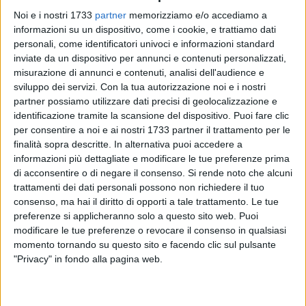
Noi e i nostri 1733
partner
memorizziamo e/o accediamo a
informazioni su un dispositivo, come i cookie, e trattiamo dati
personali, come identificatori univoci e informazioni standard
A cura di
inviate da un dispositivo per annunci e contenuti personalizzati,
NICOLA MICCIONE
misurazione di annunci e contenuti, analisi dell'audience e
sviluppo dei servizi.
Con la tua autorizzazione noi e i nostri
partner possiamo utilizzare dati precisi di geolocalizzazione e
La banda del buco in azione a Corato, dove i banditi hanno
identificazione tramite la scansione del dispositivo. Puoi fare clic
dato un chiaro segnale della loro presenza puntando ad un
per consentire a noi e ai nostri 1733 partner il trattamento per le
opificio che commercializza tra le migliori e più complete
finalità sopra descritte. In alternativa puoi accedere a
macchine nel campo dell'agricoltura e del movimento terra,
informazioni più dettagliate e modificare le tue preferenze prima
di acconsentire o di negare il consenso.
Si rende noto che alcuni
selezionando solo i marchi leader di settore. Il colpo, però, è
trattamenti dei dati personali possono non richiedere il tuo
stato sventato in tempo.
consenso, ma hai il diritto di opporti a tale trattamento. Le tue
preferenze si applicheranno solo a questo sito web. Puoi
I fatti sono avvenuti questa sera, alle ore 21.00, quando i
modificare le tue preferenze o revocare il consenso in qualsiasi
ladri hanno studiato a tavolino un piano definito, preciso in
momento tornando su questo sito e facendo clic sul pulsante
ogni minimo dettaglio, poi fortunatamente sfumato per
"Privacy" in fondo alla pagina web.
colpa dell'impianto di videosorveglianza. Stando ad una
prima ricostruzione da parte dei
Carabinieri
, arrivati sul