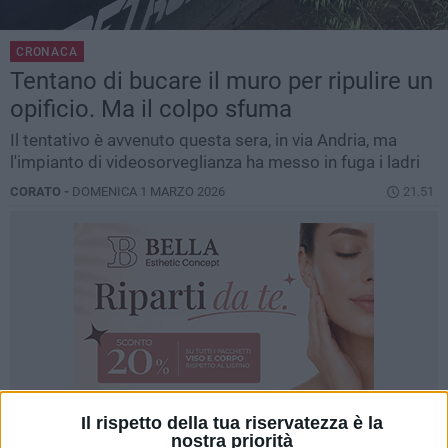
CRONACA
Tentano di bucare il muro per ripulire un
opificio. Ma il colpo sfuma
Il tentativo è avvenuto questa sera, in via Andria, ma
l'impianto di videosorveglianza ha messo in fuga i ladri
CORATO -
DOMENICA 1 MARZO 2026
21.51
Il rispetto della tua riservatezza è la
nostra priorità