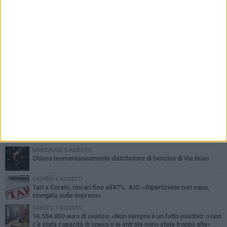
PIÙ LETTI QUESTA SETTIMANA
GIOVEDÌ 6 AGOSTO
Gelato di San Domenico: il gusto che racconta una leggenda
VENERDÌ 7 AGOSTO
Uomo fermato in via Porta Pia: intervento lampo degli agenti in
borghese
GIOVEDÌ 6 AGOSTO
Gaetano Mongelli, sei anni per un sogno: nasce a Corato
"Megaad"
MERCOLEDÌ 5 AGOSTO
Chiuso momentaneamente distributore di benzina di Via Ruvo
GIOVEDÌ 6 AGOSTO
Tari a Corato, rincari fino all'87%. AIC: «Ripartizione non equa,
stangata sulle imprese»
SABATO 1 AGOSTO
16.554.000 euro di avanzo: «Non sempre è un fatto positivo: o non
c'è stata capacità di spesa o le entrate sono state troppo alte»