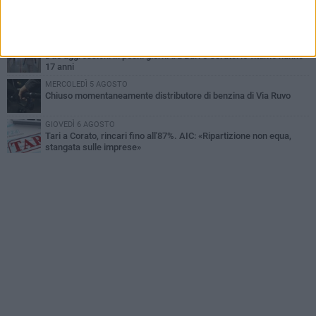
GIOVEDÌ 6 AGOSTO
Gaetano Mongelli, sei anni per un sogno: nasce a Corato
"Megaad"
VENERDÌ 7 AGOSTO
Due aggressioni in pochi giorni tra Bari e Corato: le vittime hanno
17 anni
MERCOLEDÌ 5 AGOSTO
Chiuso momentaneamente distributore di benzina di Via Ruvo
GIOVEDÌ 6 AGOSTO
Tari a Corato, rincari fino all'87%. AIC: «Ripartizione non equa,
stangata sulle imprese»