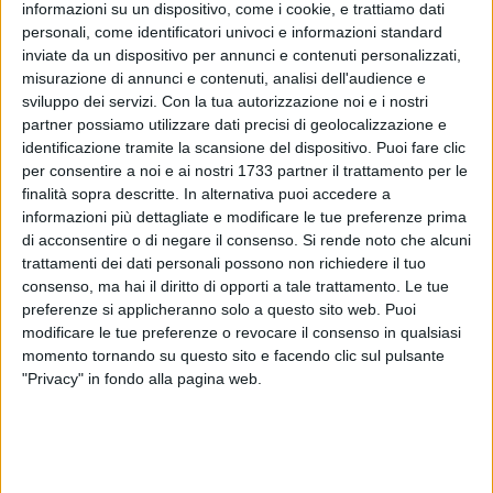
informazioni su un dispositivo, come i cookie, e trattiamo dati
personali, come identificatori univoci e informazioni standard
inviate da un dispositivo per annunci e contenuti personalizzati,
misurazione di annunci e contenuti, analisi dell'audience e
130
sviluppo dei servizi.
Con la tua autorizzazione noi e i nostri
partner possiamo utilizzare dati precisi di geolocalizzazione e
identificazione tramite la scansione del dispositivo. Puoi fare clic
per consentire a noi e ai nostri 1733 partner il trattamento per le
A distanza di settimane dalla drammatica vicenda
finalità sopra descritte. In alternativa puoi accedere a
dell'incendio con la morte della quarantaduenne
Mariangela
informazioni più dettagliate e modificare le tue preferenze prima
Ieva
, il Nucleo Investigativo Antincendio (NIAT) dei Vigili del
di acconsentire o di negare il consenso.
Si rende noto che alcuni
Fuoco di Bari è tornato nel luogo della tragedia per
trattamenti dei dati personali possono non richiedere il tuo
consenso, ma hai il diritto di opporti a tale trattamento. Le tue
proseguire le indagini tecniche e scientifiche.
preferenze si applicheranno solo a questo sito web. Puoi
modificare le tue preferenze o revocare il consenso in qualsiasi
L'intervento degli specialisti, giunti nuovamente sul posto,
momento tornando su questo sito e facendo clic sul pulsante
mira a raccogliere ulteriori elementi utili alla ricostruzione
"Privacy" in fondo alla pagina web.
dell'evento. Le operazioni includono rilievi tecnici, analisi dei
materiali combusti e verifiche sugli impianti elettrici e
antincendio.