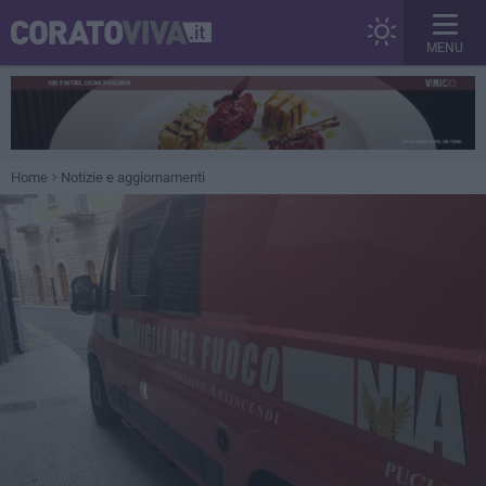
MENU
Home
Notizie e aggiornamenti