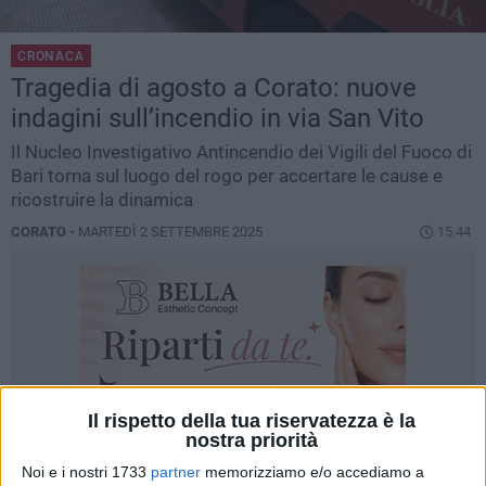
CRONACA
Tragedia di agosto a Corato: nuove
indagini sull’incendio in via San Vito
Il Nucleo Investigativo Antincendio dei Vigili del Fuoco di
Bari torna sul luogo del rogo per accertare le cause e
ricostruire la dinamica
CORATO -
MARTEDÌ 2 SETTEMBRE 2025
15.44
Il rispetto della tua riservatezza è la
nostra priorità
Noi e i nostri 1733
partner
memorizziamo e/o accediamo a