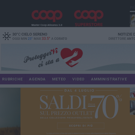
PI
30
°C
CIELO SERENO
NOTIZIE
33.5°
OGGI MIN
25°
MAX
A
CORATO
DIRETTORE
ANTO
RUBRICHE
AGENDA
METEO
VIDEO
AMMINISTRATIVE
im
spe