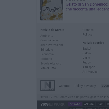
Gelato di San Domenico: 
che racconta una leggen
Notizie da Corato
Cronaca
Politica
Ambiente
Comunicazioni
Notizie sportive
Arti e Professioni
Basket
Editoriale
Calcio
Economia
Volley
Territorio
Rugby
Scuola e Lavoro
Altri sport
Vita di Città
Arti Marziali
Contatti
Policy e Privacy
GOCI
© 2016-2026 CoratoViva è un portale gestito da InnovaN
CORATO
ANDRIA
BARI
B