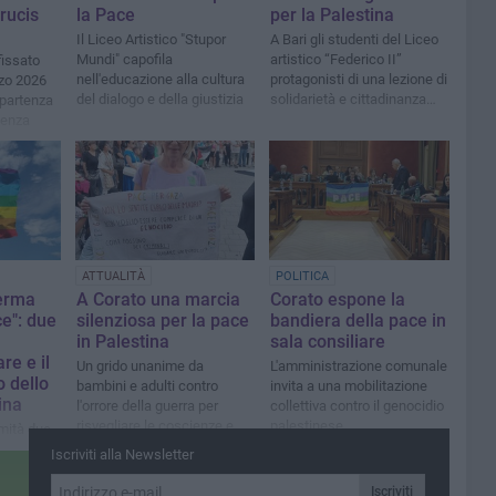
rucis
la Pace
per la Palestina
Il Liceo Artistico "Stupor
A Bari gli studenti del Liceo
Mundi" capofila
artistico “Federico II”
fissato
nell'educazione alla cultura
protagonisti di una lezione di
rzo 2026
del dialogo e della giustizia
solidarietà e cittadinanza
 partenza
attiva
denza
ATTUALITÀ
POLITICA
ferma
A Corato una marcia
Corato espone la
ce": due
silenziosa per la pace
bandiera della pace in
in Palestina
sala consiliare
re e il
Un grido unanime da
L'amministrazione comunale
 dello
bambini e adulti contro
invita a una mobilitazione
ina
l'orrore della guerra per
collettiva contro il genocidio
risvegliare le coscienze e
palestinese
imità due
chiedere la fine delle
creti
Iscriviti alla Newsletter
violenze
Iscriviti