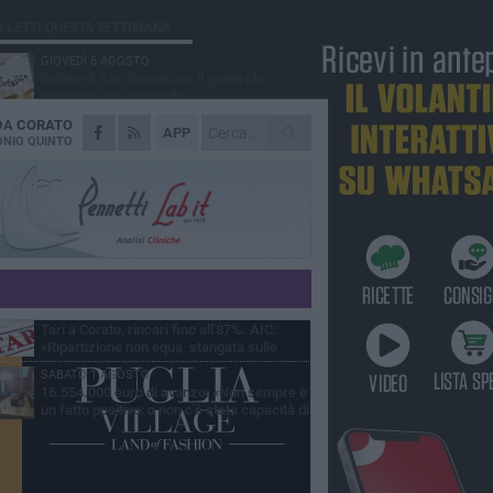
Ù LETTI QUESTA SETTIMANA
GIOVEDÌ 6 AGOSTO
Gelato di San Domenico: il gusto che
racconta una leggenda
 DA
CORATO
VENERDÌ 7 AGOSTO
APP
Uomo fermato in via Porta Pia: intervento
NIO QUINTO
lampo degli agenti in borghese
GIOVEDÌ 6 AGOSTO
Gaetano Mongelli, sei anni per un sogno:
nasce a Corato "Megaad"
MERCOLEDÌ 5 AGOSTO
Chiuso momentaneamente distributore di
benzina di Via Ruvo
GIOVEDÌ 6 AGOSTO
Tari a Corato, rincari fino all'87%. AIC:
«Ripartizione non equa, stangata sulle
prese»
SABATO 1 AGOSTO
16.554.000 euro di avanzo: «Non sempre è
un fatto positivo: o non c'è stata capacità di
sa o le entrate sono state troppo alte»