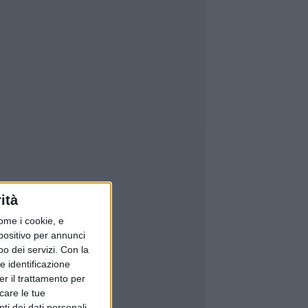
ità
ome i cookie, e
spositivo per annunci
o dei servizi.
Con la
e identificazione
er il trattamento per
icare le tue
ti dei dati personali