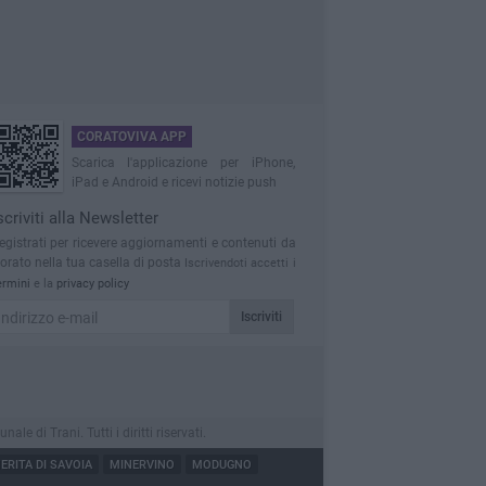
CORATOVIVA APP
Scarica l'applicazione per iPhone,
iPad e Android e ricevi notizie push
scriviti alla Newsletter
egistrati per ricevere aggiornamenti e contenuti da
orato nella tua casella di posta
Iscrivendoti accetti i
ermini
e la
privacy policy
Iscriviti
 di Trani. Tutti i diritti riservati.
RITA DI SAVOIA
MINERVINO
MODUGNO