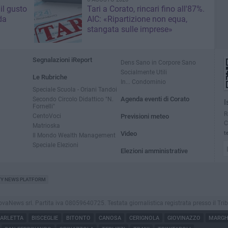
il gusto
Tari a Corato, rincari fino all'87%.
da
AIC: «Ripartizione non equa,
stangata sulle imprese»
Segnalazioni iReport
Dens Sano in Corpore Sano
Socialmente Utili
Le Rubriche
In... Condominio
Speciale Scuola - Oriani Tandoi
Secondo Circolo Didattico "N.
Agenda eventi di Corato
I
Fornelli"
R
CentoVoci
Previsioni meteo
C
Matrioska
Video
t
Il Mondo Wealth Management
Speciale Elezioni
Elezioni amministrative
TY NEWS PLATFORM
ews srl. Partita iva 08059640725. Testata giornalistica registrata presso il Tribunale
ARLETTA
BISCEGLIE
BITONTO
CANOSA
CERIGNOLA
GIOVINAZZO
MARGHE