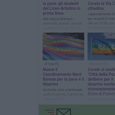
la pace: gli studenti
Corato la Via C
del Liceo Artistico in
cittadina
prima linea
L’appuntamento è 
per venerdì 27 ma
Alla marcia Emmaus–
alle ore 20:00, con
Amendola, giovani, docenti
da Piazza Indipen
e cittadini uniti per dire no
alla guerra e sì alla
responsabilità collettiva
ATTUALITÀ
VITA DI CITTÀ
Nasce il
Corato si con
Coordinamento Nord
"Città della Pa
Barese per la pace e il
delibere per il
disarmo
disarmo nuclea
riconoscimento
Un fronte civile e territoriale
Stato di Palest
contro la guerra, il genocidio
a Gaza e per il
Approvati all’unan
riconoscimento dello Stato
atti simbolici e con
di Palestina