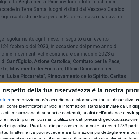
olgerà la
Veglia per la Pace
invitando tutti i cristiani a
 accade in Terra Santa, luoghi visitati dal Vescovo Cataldo
r ogni contesto bellico per cui Papa Francesco parlava di
lge regolarmente ogni mese. In seguito a un evento
il 24 febbraio del 2023, in occasione del primo anno di
zioni e movimenti volle continuare da maggio 2023 a
di Sant'Egidio, Azione Cattolica, Comitato per la Pace,
 In, Movimento dei Focolari, Ufficio Diocesano per il
ne "Luisa Piccarreta", Rinnovamento dello Spirito, Caritas
aldese
.
l rispetto della tua riservatezza è la nostra prior
ile della veglia è portato avanti soprattutto da un
artner
memorizziamo e/o accediamo a informazioni su un dispositivo, c
ntento di proseguire un cammino di preghiera
ali, come identificatori univoci e informazioni standard inviate da un di
zzati, misurazione di annunci e contenuti, analisi dell'audience e svilupp
i è mantenuto il giorno 24 come atto simbolico
i e i nostri partner possiamo utilizzare dati precisi di geolocalizzazione 
icino geograficamente e cuore dell'Europa. La veglia è
del dispositivo. Puoi fare clic per consentire a noi e ai nostri 1733 partn
 accade nei territori di guerra presenti in tutto il
critte. In alternativa puoi accedere a informazioni più dettagliate e modif
acconsentire o di negare il consenso.
Si rende noto che alcuni trattamen