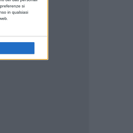
 preferenze si
nso in qualsiasi
 web.