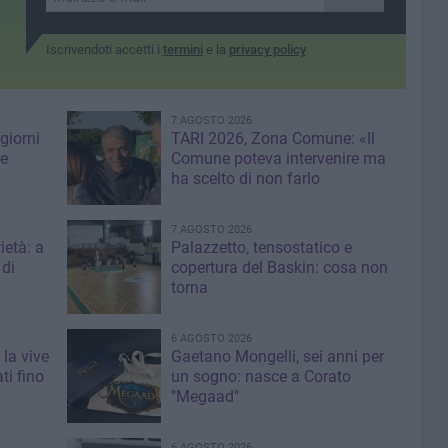
Iscrivendoti accetti i
termini
e la
privacy policy
7 AGOSTO 2026
giorni
TARI 2026, Zona Comune: «Il
me
Comune poteva intervenire ma
ha scelto di non farlo
7 AGOSTO 2026
ietà: a
Palazzetto, tensostatico e
 di
copertura del Baskin: cosa non
torna
6 AGOSTO 2026
 la vive
Gaetano Mongelli, sei anni per
ti fino
un sogno: nasce a Corato
"Megaad"
6 AGOSTO 2026