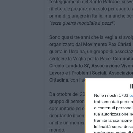
festeggiamenti del Santo Patrono, si sv
riflettere e pregare, non solo per quanto
prima di giungere in Italia, ma anche pe
"terza guerra mondiale a pezzi"
.
Sono quasi tre anni che la veglia si svo
organizzato dal
Movimento Pax Christi
guerra in Ucraina, un gruppo di associa
svolgere la Veglia per la Pace:
Comunità 
Circolo Laudato Si', Associazione Vivere
Lavoro e i Problemi Sociali, Associazio
Cittadina
, con l'adesione della
Chiesa V
I
Da ottobre del 2024, l'appuntamento mens
Noi e i nostri 1733
p
gruppo di persone animate dal comune i
trattiamo dati person
e contenuti personali
comunitario ed ecumenico sulla pace. S
tua autorizzazione no
ricordando il conflitto in Ucraina, più v
tramite la scansione 
anche un momento di riflessione su quanto
le finalità sopra des
mondo.
preferenze prima di 