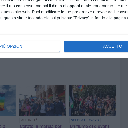
e il tuo consenso, ma hai il diritto di opporti a tale trattamento. Le tue
 questo sito web. Puoi modificare le tue preferenze o revocare il conse
questo sito e facendo clic sul pulsante "Privacy" in fondo alla pagina
7 AGOSTO 2026
i al
Uomo fermato in via Porta Pia:
astico
intervento lampo degli agenti in
 al 14
borghese
PIÙ OPZIONI
ACCETTO
ATTUALITÀ
SCUOLA E LAVORO
e a
Corato in marcia per
Un fiume di giovani