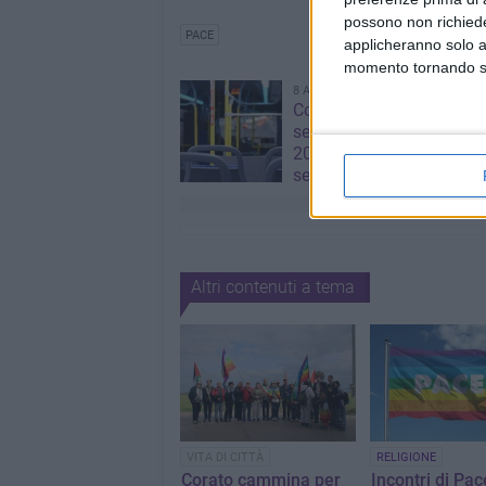
possono non richieder
PACE
applicheranno solo a
momento tornando su 
8 AGOSTO 2026
Corato, aperte le iscrizion
servizio di trasporto scol
2026/2027: domande fino
settembre
Altri contenuti a tema
VITA DI CITTÀ
RELIGIONE
Corato cammina per
Incontri di Pac