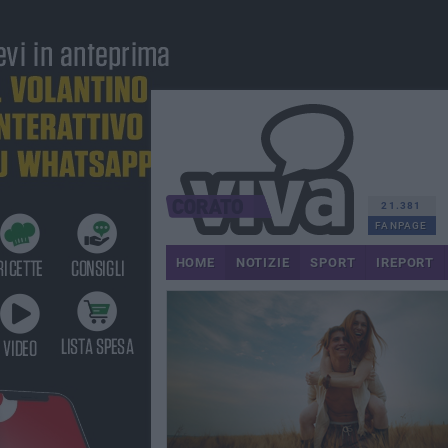
21.381
FANPAGE
HOME
NOTIZIE
SPORT
IREPORT