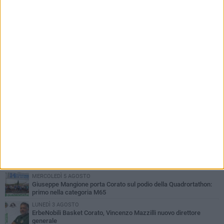
PIÙ LETTI QUESTA SETTIMANA
MERCOLEDÌ 5 AGOSTO
Giuseppe Mangione porta Corato sul podio della Quadrortathon:
primo nella categoria M65
LUNEDÌ 3 AGOSTO
ErbeNobili Basket Corato, Vincenzo Mazzilli nuovo direttore
generale