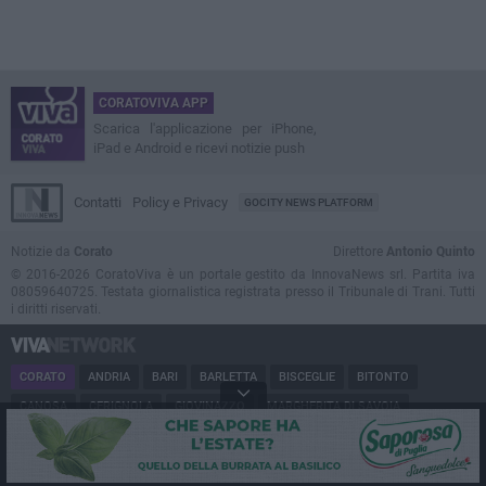
CORATOVIVA APP
Scarica l'applicazione per iPhone,
iPad e Android e ricevi notizie push
Contatti
Policy e Privacy
GOCITY NEWS PLATFORM
Notizie da
Corato
Direttore
Antonio Quinto
© 2016-2026 CoratoViva è un portale gestito da InnovaNews srl. Partita iva
08059640725. Testata giornalistica registrata presso il Tribunale di Trani. Tutti
i diritti riservati.
CORATO
ANDRIA
BARI
BARLETTA
BISCEGLIE
BITONTO
CANOSA
CERIGNOLA
GIOVINAZZO
MARGHERITA DI SAVOIA
MINERVINO
MODUGNO
MOLFETTA
PUGLIA
RUVO
SAN FERDINANDO
SPINAZZOLA
TERLIZZI
TRANI
TRINITAPOLI