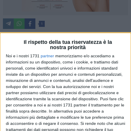
1
Il rispetto della tua riservatezza è la
Terza vittoria su 3 gare per l'Adriatica Industriale Virtus
nostra priorità
Corato che sbanca il parquet della Fortitudo Trani e resta al
Noi e i nostri 1731
partner
memorizziamo e/o accediamo a
comando della classifica. Il punteggio finale recita 66-74 e
informazioni su un dispositivo, come i cookie, e trattiamo dati
racconta di una gara in cui la Virtus ha condotto, sbandato e
personali, come identificatori univoci e informazioni standard
inviate da un dispositivo per annunci e contenuti personalizzati,
ribaltato il match con una super ultima frazione.
misurazione di annunci e contenuti, analisi dell'audience e
sviluppo dei servizi.
Con la tua autorizzazione noi e i nostri
Avvio di gara equilibrato con i coratini ancora in emergenza
partner possiamo utilizzare dati precisi di geolocalizzazione e
sotto le plance per le assenze di Piarulli e D'Introno. Liso per
identificazione tramite la scansione del dispositivo. Puoi fare clic
Corato segna il primo canestro della gara, Miccoli dall'altra
per consentire a noi e ai nostri 1731 partner il trattamento per le
parte sigla il primo vantaggio tranese dopo alcuni minuti (8-
finalità sopra descritte. In alternativa puoi accedere a
7). Mazzilli e Liso provano a spingere Corato e la riportano
informazioni più dettagliate e modificare le tue preferenze prima
di acconsentire o di negare il consenso.
Si rende noto che alcuni
avanti ma la tripla di Fracchiolla tiene Trani in scia con il
trattamenti dei dati personali possono non richiedere il tuo