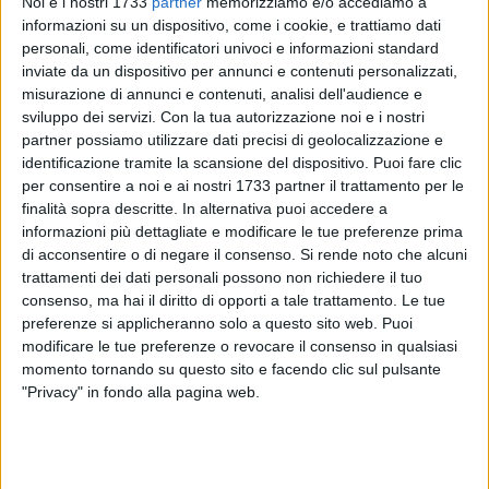
Noi e i nostri 1733
partner
memorizziamo e/o accediamo a
informazioni su un dispositivo, come i cookie, e trattiamo dati
personali, come identificatori univoci e informazioni standard
inviate da un dispositivo per annunci e contenuti personalizzati,
2
A cura di
misurazione di annunci e contenuti, analisi dell'audience e
PIETRO DI GREGORIO
sviluppo dei servizi.
Con la tua autorizzazione noi e i nostri
partner possiamo utilizzare dati precisi di geolocalizzazione e
identificazione tramite la scansione del dispositivo. Puoi fare clic
Promozione, si scende in campo per la 22esima giornata di
per consentire a noi e ai nostri 1733 partner il trattamento per le
campionato: il
Corato
, reduce dallo scialbo pareggio interno
finalità sopra descritte. In alternativa puoi accedere a
informazioni più dettagliate e modificare le tue preferenze prima
contro il Virtus Palese, terminato 0-0, è ospite della
Virtus
di acconsentire o di negare il consenso.
Si rende noto che alcuni
Andria
, fanalino di coda del Girone. La sfida si disputerà al
trattamenti dei dati personali possono non richiedere il tuo
'Sant'Angelo dei Ricchi', con calcio d'inizio fissato alle ore
consenso, ma hai il diritto di opporti a tale trattamento. Le tue
15:00
.
preferenze si applicheranno solo a questo sito web. Puoi
modificare le tue preferenze o revocare il consenso in qualsiasi
Il Corato conosce solamente un imperativo, in vista di questo
momento tornando su questo sito e facendo clic sul pulsante
delicatissimo match:
vincere
. Una vittoria infatti,
"Privacy" in fondo alla pagina web.
proietterebbe i neroverdi fuori dalla zona playout,
auspicando che arrivino risultati positivi dagli altri campi. In
questo momento, gli uomini di Doudou sono in
13esima