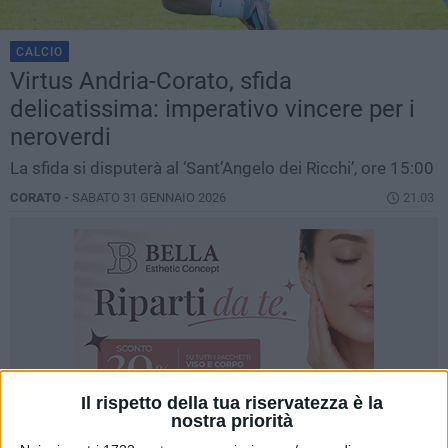
CALCIO
Virtus Andria-Corato, sfida
delicatissima: imperativo vincere per i
neroverdi
La sfida si disputerà al ‘Sant’Angelo dei Ricchi’, ore 15:00
CORATO -
SABATO 31 GENNAIO 2026
21.03
Il rispetto della tua riservatezza è la
nostra priorità