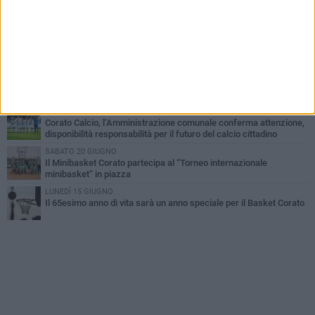
Giuseppe Mangione porta Corato sul podio della Quadrortathon:
primo nella categoria M65
LUNEDÌ 3 AGOSTO
ErbeNobili Basket Corato, Vincenzo Mazzilli nuovo direttore
generale
GIOVEDÌ 30 LUGLIO
Corato Calcio al campionato di Promozione Pugliese: «Costruiamo
un percorso solido e duraturo»
GIOVEDÌ 25 GIUGNO
Corato Calcio, l’Amministrazione comunale conferma attenzione,
disponibilità responsabilità per il futuro del calcio cittadino
SABATO 20 GIUGNO
Il Minibasket Corato partecipa al “Torneo internazionale
minibasket” in piazza
LUNEDÌ 15 GIUGNO
Il 65esimo anno di vita sarà un anno speciale per il Basket Corato