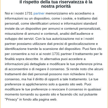
Il rispetto della tua riservatezza è la
nostra priorità
Noi e i nostri 1731
partner
memorizziamo e/o accediamo a
A cura di
informazioni su un dispositivo, come i cookie, e trattiamo dati
PIETRO DI GREGORIO
personali, come identificatori univoci e informazioni standard
inviate da un dispositivo per annunci e contenuti personalizzati,
misurazione di annunci e contenuti, analisi dell'audience e
sviluppo dei servizi.
Con la tua autorizzazione noi e i nostri
Promozione, si scende in campo per la 27esima giornata di
partner possiamo utilizzare dati precisi di geolocalizzazione e
campionato: il Corato, reduce dalla sconfitta esterna contro il
identificazione tramite la scansione del dispositivo. Puoi fare clic
Noicattaro, avrà bisogno di una prestazione perfetta per
per consentire a noi e ai nostri 1731 partner il trattamento per le
battere il Borgorosso Molfetta,sesto in classifica e prossimo
finalità sopra descritte. In alternativa puoi accedere a
ospite del 'Comunale'. La sfida si disputerà alle ore 15:00.
informazioni più dettagliate e modificare le tue preferenze prima
Sarà determinante il supporto di tutti.
di acconsentire o di negare il consenso.
Si rende noto che alcuni
trattamenti dei dati personali possono non richiedere il tuo
consenso, ma hai il diritto di opporti a tale trattamento. Le tue
Il Borgorosso Molfetta, allenato da mister Sigrisi, sta vivendo
preferenze si applicheranno solo a questo sito web. Puoi
un ottimo periodo di forma, con due vittorie (San Marco e
modificare le tue preferenze o revocare il consenso in qualsiasi
Virtus Bisceglie) ed un pari (Noicattaro), nelle ultime tre
momento tornando su questo sito e facendo clic sul pulsante
apparizioni. Sesta posizione in graduatoria, a quota 37 punti,
"Privacy" in fondo alla pagina web.
gli stessi di Noicattaro, Norba Conversano e Don Uva. 11