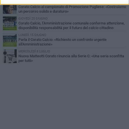
GIOVEDÌ 30 LUGLIO
Corato Calcio al campionato di Promozione Pugliese: «Costruiamo
un percorso solido e duraturo»
GIOVEDÌ 25 GIUGNO
Corato Calcio, l’Amministrazione comunale conferma attenzione,
disponibilità responsabilità per il futuro del calcio cittadino
LUNEDÌ 15 GIUGNO
Parla il Corato Calcio: «Richiesto un confronto urgente
all'Amministrazione»
MERCOLEDÌ 8 LUGLIO
Nuova Matteotti Corato rinuncia alla Serie C: «Una seria sconfitta
per tutti»