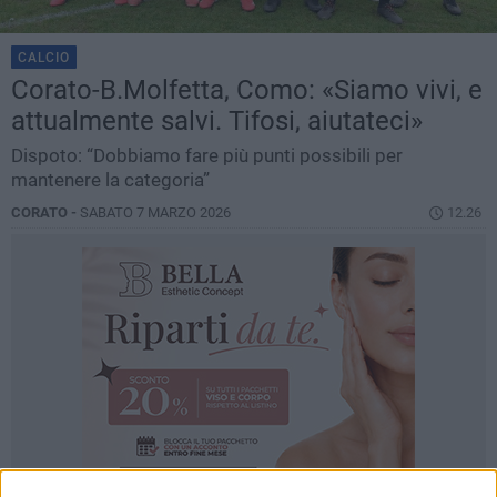
CALCIO
Corato-B.Molfetta, Como: «Siamo vivi, e
attualmente salvi. Tifosi, aiutateci»
Dispoto: “Dobbiamo fare più punti possibili per
mantenere la categoria”
CORATO -
SABATO 7 MARZO 2026
12.26