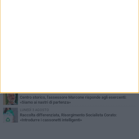
PIÙ LETTI QUESTA SETTIMANA
SABATO 1 AGOSTO
16.554.000 euro di avanzo: «Non sempre è un fatto positivo: o non
c'è stata capacità di spesa o le entrate sono state troppo alte»
VENERDÌ 31 LUGLIO
Via Dante, aiuole nel degrado: tra incuria pubblica e inciviltà
quotidiana
VENERDÌ 31 LUGLIO
Corato, le attività chiedono di accelerare sul calendario estivo:
«Gli eventi generano presenze, consumi e nuove opportunità»
MERCOLEDÌ 5 AGOSTO
Chiuso momentaneamente distributore di benzina di Via Ruvo
SABATO 1 AGOSTO
Centro storico, l'assessore Marcone risponde agli esercenti:
«Siamo ai nastri di partenza»
LUNEDÌ 3 AGOSTO
Raccolta differenziata, Risorgimento Socialista Corato:
«Introdurre i cassonetti intelligenti»