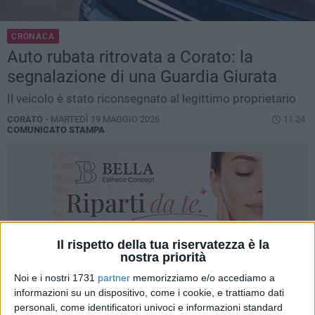
CRONACA
Auto rubata ritrovata a Corato: la
segnalazione di una Guardia Giurata
Il veicolo è stato riconsegnato al legittimo proprietario
CORATO -
MARTEDÌ 19 MAGGIO 2026
11.24
COMUNICATO STAMPA
Il rispetto della tua riservatezza è la
nostra priorità
Noi e i nostri 1731
partner
memorizziamo e/o accediamo a
informazioni su un dispositivo, come i cookie, e trattiamo dati
personali, come identificatori univoci e informazioni standard