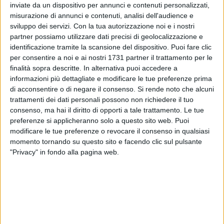
inviate da un dispositivo per annunci e contenuti personalizzati,
misurazione di annunci e contenuti, analisi dell'audience e
sviluppo dei servizi.
Con la tua autorizzazione noi e i nostri
partner possiamo utilizzare dati precisi di geolocalizzazione e
identificazione tramite la scansione del dispositivo. Puoi fare clic
per consentire a noi e ai nostri 1731 partner il trattamento per le
finalità sopra descritte. In alternativa puoi accedere a
Nel pomeriggio di ieri, durante il normale servizio di controllo
informazioni più dettagliate e modificare le tue preferenze prima
in via Basilicata a Corato, una Guardia Particolare Giurata ha
di acconsentire o di negare il consenso.
Si rende noto che alcuni
notato una Fiat Punto parcheggiata con un finestrino aperto.
trattamenti dei dati personali possono non richiedere il tuo
Insospettito dal particolare, l'operatore si è immediatamente
consenso, ma hai il diritto di opporti a tale trattamento. Le tue
avvicinato al veicolo, riscontrando evidenti segni di
preferenze si applicheranno solo a questo sito web. Puoi
effrazione e manomissione all'impianto di avviamento.
modificare le tue preferenze o revocare il consenso in qualsiasi
momento tornando su questo sito e facendo clic sul pulsante
"Privacy" in fondo alla pagina web.
La segnalazione è stata quindi inoltrata tempestivamente
alle Forze dell'Ordine tramite la nostra Centrale Operativa.
Sul posto sono intervenuti gli Agenti del locale
Commissariato di Polizia che, a seguito degli accertamenti,
hanno scoperto che il veicolo era stato rubato nella
mattinata dello stesso giorno a Ruvo di Puglia, provvedendo