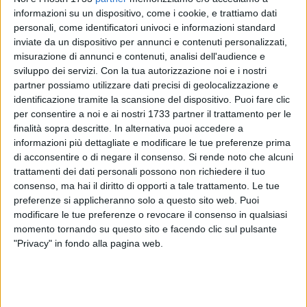
informazioni su un dispositivo, come i cookie, e trattiamo dati
personali, come identificatori univoci e informazioni standard
inviate da un dispositivo per annunci e contenuti personalizzati,
misurazione di annunci e contenuti, analisi dell'audience e
sviluppo dei servizi.
Con la tua autorizzazione noi e i nostri
37
partner possiamo utilizzare dati precisi di geolocalizzazione e
identificazione tramite la scansione del dispositivo. Puoi fare clic
per consentire a noi e ai nostri 1733 partner il trattamento per le
finalità sopra descritte. In alternativa puoi accedere a
Giovedì 13 Marzo 2025 alle ore 19.00 inizia presso la
informazioni più dettagliate e modificare le tue preferenze prima
Biblioteca Comunale "Imbriani" di Corato l'itinerario di
di acconsentire o di negare il consenso.
Si rende noto che alcuni
incontri "Chiavi di Lettura nell'anno giubilare 2025".
trattamenti dei dati personali possono non richiedere il tuo
La manifestazione, fortemente voluta dal Cenacolo cittadino
consenso, ma hai il diritto di opporti a tale trattamento. Le tue
del Movimento "Vivere In", è pensata come un percorso per
preferenze si applicheranno solo a questo sito web. Puoi
entrare appieno nel significato del Giubileo a livello storico,
modificare le tue preferenze o revocare il consenso in qualsiasi
spirituale e culturale.
momento tornando su questo sito e facendo clic sul pulsante
"Privacy" in fondo alla pagina web.
L'iniziativa, in collaborazione con la Zona Pastorale "S.
Cataldo", vedrà come prima voce il Prof. Paolo Farina sul
tema "Quale senso ha il Giubileo oggi?"