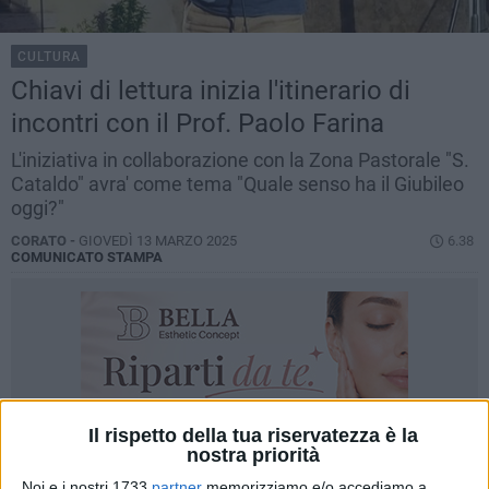
CULTURA
Chiavi di lettura inizia l'itinerario di
incontri con il Prof. Paolo Farina
L'iniziativa in collaborazione con la Zona Pastorale "S.
Cataldo" avra' come tema "Quale senso ha il Giubileo
oggi?"
CORATO -
GIOVEDÌ 13 MARZO 2025
6.38
COMUNICATO STAMPA
Il rispetto della tua riservatezza è la
nostra priorità
Noi e i nostri 1733
partner
memorizziamo e/o accediamo a