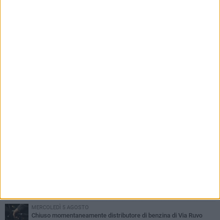
PIÙ LETTI QUESTA SETTIMANA
VENERDÌ 7 AGOSTO
Uomo fermato in via Porta Pia: intervento lampo degli agenti in
borghese
GIOVEDÌ 6 AGOSTO
Gelato di San Domenico: il gusto che racconta una leggenda
GIOVEDÌ 6 AGOSTO
Gaetano Mongelli, sei anni per un sogno: nasce a Corato
"Megaad"
VENERDÌ 7 AGOSTO
Due aggressioni in pochi giorni tra Bari e Corato: le vittime hanno
17 anni
MERCOLEDÌ 5 AGOSTO
Chiuso momentaneamente distributore di benzina di Via Ruvo