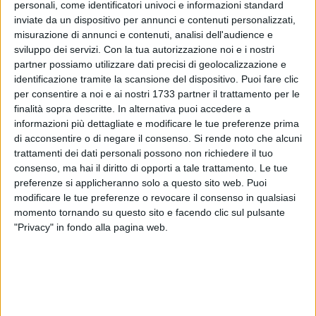
personali, come identificatori univoci e informazioni standard
inviate da un dispositivo per annunci e contenuti personalizzati,
misurazione di annunci e contenuti, analisi dell'audience e
sviluppo dei servizi.
Con la tua autorizzazione noi e i nostri
33
partner possiamo utilizzare dati precisi di geolocalizzazione e
identificazione tramite la scansione del dispositivo. Puoi fare clic
per consentire a noi e ai nostri 1733 partner il trattamento per le
finalità sopra descritte. In alternativa puoi accedere a
Una nuova iniziativa, in collaborazione con la Zona
informazioni più dettagliate e modificare le tue preferenze prima
Pastorale "S. Cataldo", è stata fortemente voluta dal
di acconsentire o di negare il consenso.
Si rende noto che alcuni
cenacolo cittadino del
Movimento "Vivere In"
e pensata
trattamenti dei dati personali possono non richiedere il tuo
come un percorso per entrare appieno nel significato del
consenso, ma hai il diritto di opporti a tale trattamento. Le tue
preferenze si applicheranno solo a questo sito web. Puoi
Giubileo a livello storico, spirituale e culturale.
modificare le tue preferenze o revocare il consenso in qualsiasi
momento tornando su questo sito e facendo clic sul pulsante
Per l'itinerario
"Chiavi di lettura nell'anno giubilare 2025"
"Privacy" in fondo alla pagina web.
questo nuovo incontro si terrà giovedì 12 giugno, alle ore
19.30, nel cenacolo di "Vivere In" in via Giappone, 40, e sarà
guidato da
don Francesco Lattanzio,
attualmente
viceparroco della parrocchia "S. Giuseppe". Interverrà in
questa occasione
S.E. Mons. Leonardo D'Ascenzo,