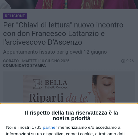
RELIGIONE
Per "Chiavi di lettura" nuovo incontro
con don Francesco Lattanzio e
l'arcivescovo D'Ascenzo
Appuntamento fissato per giovedì 12 giugno
CORATO -
MARTEDÌ 10 GIUGNO 2025
9.26
COMUNICATO STAMPA
Il rispetto della tua riservatezza è la
nostra priorità
Noi e i nostri 1733
partner
memorizziamo e/o accediamo a
informazioni su un dispositivo, come i cookie, e trattiamo dati