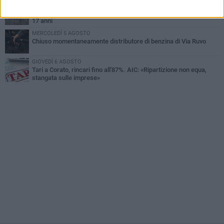
VENERDÌ 7 AGOSTO
Due aggressioni in pochi giorni tra Bari e Corato: le vittime hanno
17 anni
MERCOLEDÌ 5 AGOSTO
Chiuso momentaneamente distributore di benzina di Via Ruvo
GIOVEDÌ 6 AGOSTO
Tari a Corato, rincari fino all'87%. AIC: «Ripartizione non equa,
stangata sulle imprese»