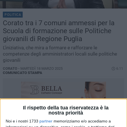
POLITICA
Corato tra i 7 comuni ammessi per la
Scuola di formazione sulle Politiche
giovanili di Regione Puglia
L’iniziativa, che mira a formare e rafforzare le
competenze degli amministratori locali sulle politiche
giovanili
CORATO -
MARTEDÌ 18 MARZO 2025
6.11
COMUNICATO STAMPA
Il rispetto della tua riservatezza è la
nostra priorità
Noi e i nostri 1733
partner
memorizziamo e/o accediamo a