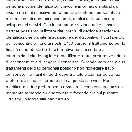
informazioni su un dispositivo, come i cookie, e trattiamo dati
personali, come identificatori univoci e informazioni standard
inviate da un dispositivo per annunci e contenuti personalizzati,
misurazione di annunci e contenuti, analisi dell'audience e
sviluppo dei servizi.
Con la tua autorizzazione noi e i nostri
partner possiamo utilizzare dati precisi di geolocalizzazione e
identificazione tramite la scansione del dispositivo. Puoi fare clic
31
per consentire a noi e ai nostri 1733 partner il trattamento per le
finalità sopra descritte. In alternativa puoi accedere a
informazioni più dettagliate e modificare le tue preferenze prima
Un importante traguardo per il Comune di Corato, che è stato
di acconsentire o di negare il consenso.
Si rende noto che alcuni
trattamenti dei dati personali possono non richiedere il tuo
ammesso a partecipare alla Scuola di formazione sulle
consenso, ma hai il diritto di opporti a tale trattamento. Le tue
Politiche giovanili organizzata da Regione Puglia e ARTI
preferenze si applicheranno solo a questo sito web. Puoi
Puglia, in collaborazione con ANCI Puglia.
modificare le tue preferenze o revocare il consenso in qualsiasi
L'iniziativa, che mira a formare e rafforzare le competenze
momento tornando su questo sito e facendo clic sul pulsante
degli amministratori locali sulle politiche giovanili, prevede
"Privacy" in fondo alla pagina web.
una serie di incontri e attività di approfondimento che si
terranno a Bari, Bruxelles e Lecce.
A rappresentare il nostro Comune sarà l'Assessore alle
Politiche giovanili Luisa Addario, che avrà l'opportunità di