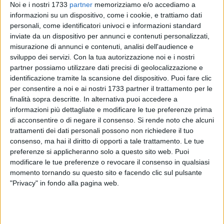
Noi e i nostri 1733
partner
memorizziamo e/o accediamo a
informazioni su un dispositivo, come i cookie, e trattiamo dati
personali, come identificatori univoci e informazioni standard
inviate da un dispositivo per annunci e contenuti personalizzati,
15
misurazione di annunci e contenuti, analisi dell'audience e
sviluppo dei servizi.
Con la tua autorizzazione noi e i nostri
partner possiamo utilizzare dati precisi di geolocalizzazione e
identificazione tramite la scansione del dispositivo. Puoi fare clic
"Essere sicuri di viaggiare con Ferrotramviaria è ormai una
per consentire a noi e ai nostri 1733 partner il trattamento per le
vana speranza, come dimostrano i vari annunci sulla pagina
finalità sopra descritte. In alternativa puoi accedere a
ufficiale di FB dell'azienda che si rincorrono uno dopo l'altro."
informazioni più dettagliate e modificare le tue preferenze prima
Lo dichiara la capogruppo del M5S Puglia Grazia Di Bari che
di acconsentire o di negare il consenso.
Si rende noto che alcuni
trattamenti dei dati personali possono non richiedere il tuo
prosegue: "Tuttavia, nonostante i continui disservizi a cui
consenso, ma hai il diritto di opporti a tale trattamento. Le tue
sottopone i viaggiatori, l'assessore regionale ai Trasporti
preferenze si applicheranno solo a questo sito web. Puoi
Giovanni Giannini oggi, dopo tante denunce e sollecitazioni,
modificare le tue preferenze o revocare il consenso in qualsiasi
si limita ad intervenire in maniera soft quasi a voler dare un
momento tornando su questo sito e facendo clic sul pulsante
buffetto a Ferrotramviaria."
"Privacy" in fondo alla pagina web.
L'assessore regionale Giannini ha fatto sapere di aver deciso
di applicare per l'anno 2017, ai sensi della legge regionale n.