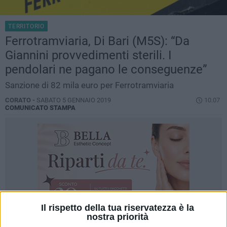
TERRITORIO
Ferrotramviaria, Di Bari (M5S): “Da
Giannini provvedimenti sterili. I
pendolari ne pagano le conseguenze”
Sanzione di 82 mila euro per Ferrotramviaria
CORATO -
SABATO 5 GENNAIO 2019
10.07
COMUNICATO STAMPA
Il rispetto della tua riservatezza è la
nostra priorità