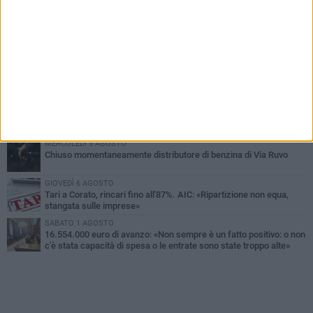
PIÙ LETTI QUESTA SETTIMANA
GIOVEDÌ 6 AGOSTO
Gelato di San Domenico: il gusto che racconta una leggenda
VENERDÌ 7 AGOSTO
Uomo fermato in via Porta Pia: intervento lampo degli agenti in
borghese
GIOVEDÌ 6 AGOSTO
Gaetano Mongelli, sei anni per un sogno: nasce a Corato
"Megaad"
MERCOLEDÌ 5 AGOSTO
Chiuso momentaneamente distributore di benzina di Via Ruvo
GIOVEDÌ 6 AGOSTO
Tari a Corato, rincari fino all'87%. AIC: «Ripartizione non equa,
stangata sulle imprese»
SABATO 1 AGOSTO
16.554.000 euro di avanzo: «Non sempre è un fatto positivo: o non
c'è stata capacità di spesa o le entrate sono state troppo alte»