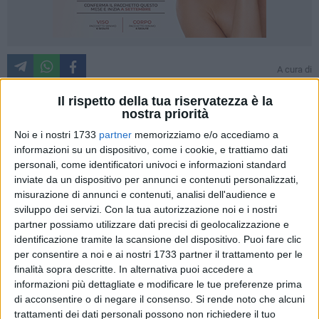
A cura di
ANNA LOPS
Il rispetto della tua riservatezza è la
nostra priorità
Per essere vivibile una città deve essere accessibile e sicura;
Noi e i nostri 1733
partner
memorizziamo e/o accediamo a
informazioni su un dispositivo, come i cookie, e trattiamo dati
per essere a misura di bambino deve essere anche
personali, come identificatori univoci e informazioni standard
conveniente, confortevole e divertente
. Affinché ciò
inviate da un dispositivo per annunci e contenuti personalizzati,
avvenga è necessario lavorare sull'organizzazione della
misurazione di annunci e contenuti, analisi dell'audience e
città, non riducendone lo spazio, ma provando a cambiare la
sviluppo dei servizi.
Con la tua autorizzazione noi e i nostri
sua funzione e il nostro punto di vista: su questi presupposti,
partner possiamo utilizzare dati precisi di geolocalizzazione e
il "
Piano Urbano dei bambini e delle bambine
" ha preso
identificazione tramite la scansione del dispositivo. Puoi fare clic
forma.
per consentire a noi e ai nostri 1733 partner il trattamento per le
finalità sopra descritte. In alternativa puoi accedere a
informazioni più dettagliate e modificare le tue preferenze prima
Presentato ieri 8 aprile, nella sala multimediale della
di acconsentire o di negare il consenso.
Si rende noto che alcuni
Biblioteca storica, alla presenza degli assessori Beniamino
trattamenti dei dati personali possono non richiedere il tuo