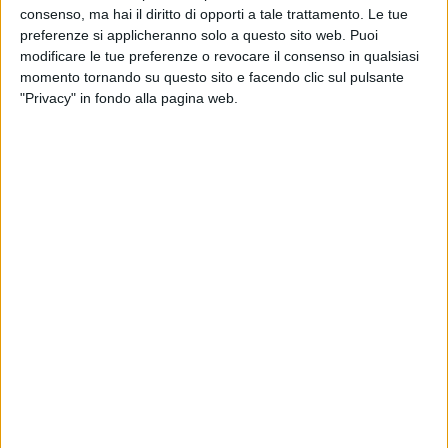
Marcone e Antonella Varesano, degli architetti Giorgia Floro
consenso, ma hai il diritto di opporti a tale trattamento. Le tue
e Ivan Iosca e dell'associazione di promozione sociale "La
preferenze si applicheranno solo a questo sito web. Puoi
città bambina", il progetto è il frutto di un lungo percorso che,
modificare le tue preferenze o revocare il consenso in qualsiasi
dal 2023, ha accolto le diverse voci dei bambini offrendo
momento tornando su questo sito e facendo clic sul pulsante
"Privacy" in fondo alla pagina web.
loro uno spazio attivo nella progettazione urbana.
Piano Urbano dei bambini e delle bambine
4 FOTO