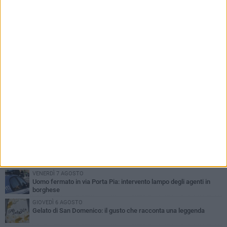
imprese»
PIÙ LETTI QUESTA SETTIMANA
VENERDÌ 7 AGOSTO
Uomo fermato in via Porta Pia: intervento lampo degli agenti in
borghese
GIOVEDÌ 6 AGOSTO
Gelato di San Domenico: il gusto che racconta una leggenda