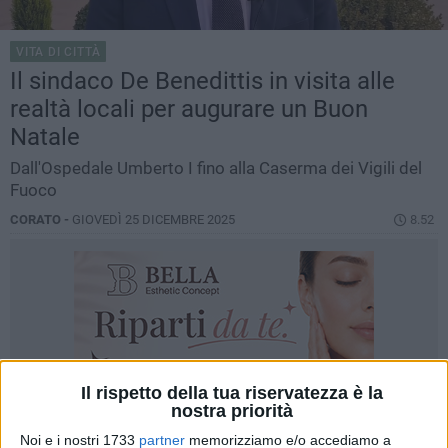
VITA DI CITTÀ
Il sindaco De Benedittis in visita alle
realtà locali per augurare un Buon
Natale
Dall'Ospedale Umberto I fino alla Caserma dei Vigili del
Fuoco
CORATO -
GIOVEDÌ 25 DICEMBRE 2025
8.52
Il rispetto della tua riservatezza è la
nostra priorità
Noi e i nostri 1733
partner
memorizziamo e/o accediamo a