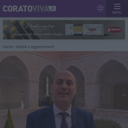
MENU
Home
Notizie e aggiornamenti