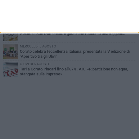
SABATO 1 AGOSTO
Centro storico, l'assessore Marcone risponde agli esercenti:
«Siamo ai nastri di partenza»
GIOVEDÌ 6 AGOSTO
Gelato di San Domenico: il gusto che racconta una leggenda
MERCOLEDÌ 5 AGOSTO
Corato celebra l'eccellenza italiana: presentata la V edizione di
"Aperitivo tra gli Ulivi"
GIOVEDÌ 6 AGOSTO
Tari a Corato, rincari fino all'87%. AIC: «Ripartizione non equa,
stangata sulle imprese»