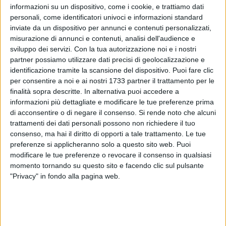
informazioni su un dispositivo, come i cookie, e trattiamo dati
personali, come identificatori univoci e informazioni standard
inviate da un dispositivo per annunci e contenuti personalizzati,
misurazione di annunci e contenuti, analisi dell'audience e
26
sviluppo dei servizi.
Con la tua autorizzazione noi e i nostri
partner possiamo utilizzare dati precisi di geolocalizzazione e
identificazione tramite la scansione del dispositivo. Puoi fare clic
per consentire a noi e ai nostri 1733 partner il trattamento per le
In occasione delle festività natalizie, il Sindaco di Corato De
finalità sopra descritte. In alternativa puoi accedere a
Benedittis, ha visitato diverse realtà locali della città per
informazioni più dettagliate e modificare le tue preferenze prima
portare i suoi auguri di Natale a chi, con il proprio lavoro,
di acconsentire o di negare il consenso.
Si rende noto che alcuni
trattamenti dei dati personali possono non richiedere il tuo
contribuisce quotidianamente al benessere della comunità.
consenso, ma hai il diritto di opporti a tale trattamento. Le tue
preferenze si applicheranno solo a questo sito web. Puoi
Il Sindaco ha iniziato la sua visita all'Ospedale Umberto I,
modificare le tue preferenze o revocare il consenso in qualsiasi
dove ha incontrato il personale sanitario, esprimendo loro il
momento tornando su questo sito e facendo clic sul pulsante
proprio apprezzamento per l'impegno costante. In seguito, si
"Privacy" in fondo alla pagina web.
è recato presso la sede di Gocce nell'Oceano Onlus, dove ha
avuto modo di salutare le ragazze e i ragazzi coinvolti nelle
attività dell'associazione, insieme agli operatori. La giornata
è proseguita con la visita a Sanb Corato e Asipu Corato, due