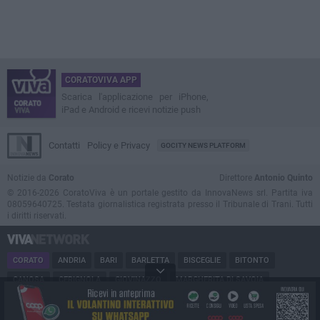
CORATOVIVA APP
Scarica l'applicazione per iPhone,
iPad e Android e ricevi notizie push
Contatti
Policy e Privacy
GOCITY NEWS PLATFORM
Notizie da
Corato
Direttore
Antonio Quinto
© 2016-2026 CoratoViva è un portale gestito da InnovaNews srl. Partita iva
08059640725. Testata giornalistica registrata presso il Tribunale di Trani. Tutti
i diritti riservati.
CORATO
ANDRIA
BARI
BARLETTA
BISCEGLIE
BITONTO
CANOSA
CERIGNOLA
GIOVINAZZO
MARGHERITA DI SAVOIA
MINERVINO
MODUGNO
MOLFETTA
PUGLIA
RUVO
SAN FERDINANDO
SPINAZZOLA
TERLIZZI
TRANI
TRINITAPOLI