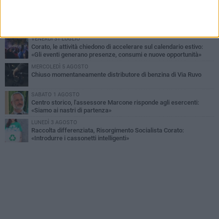
VENERDÌ 31 LUGLIO
Via Dante, aiuole nel degrado: tra incuria pubblica e inciviltà
quotidiana
VENERDÌ 31 LUGLIO
Corato, le attività chiedono di accelerare sul calendario estivo:
«Gli eventi generano presenze, consumi e nuove opportunità»
MERCOLEDÌ 5 AGOSTO
Chiuso momentaneamente distributore di benzina di Via Ruvo
SABATO 1 AGOSTO
Centro storico, l'assessore Marcone risponde agli esercenti:
«Siamo ai nastri di partenza»
LUNEDÌ 3 AGOSTO
Raccolta differenziata, Risorgimento Socialista Corato:
«Introdurre i cassonetti intelligenti»