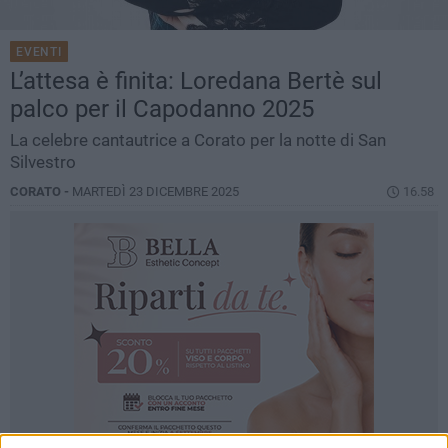
EVENTI
L’attesa è finita: Loredana Bertè sul
palco per il Capodanno 2025
La celebre cantautrice a Corato per la notte di San
Silvestro
CORATO -
MARTEDÌ 23 DICEMBRE 2025
16.58