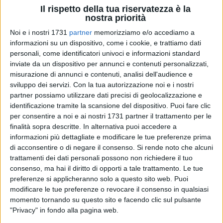
Il rispetto della tua riservatezza è la
nostra priorità
Noi e i nostri 1731
partner
memorizziamo e/o accediamo a
298
A cura di
informazioni su un dispositivo, come i cookie, e trattiamo dati
ANNA LOPS
personali, come identificatori univoci e informazioni standard
inviate da un dispositivo per annunci e contenuti personalizzati,
misurazione di annunci e contenuti, analisi dell'audience e
Icona della musica italiana, voce libera e inconfondibile,
sviluppo dei servizi.
Con la tua autorizzazione noi e i nostri
Loredana Bertè è l'artista che accompagnerà Corato verso il
partner possiamo utilizzare dati precisi di geolocalizzazione e
nuovo anno.
identificazione tramite la scansione del dispositivo. Puoi fare clic
per consentire a noi e ai nostri 1731 partner il trattamento per le
finalità sopra descritte. In alternativa puoi accedere a
Condotta da Claudia Lerro, la serata si aprirà, a partire dalle
informazioni più dettagliate e modificare le tue preferenze prima
ore 23.00, con i vincitori delle categorie band e solisti del
di acconsentire o di negare il consenso.
Si rende noto che alcuni
Corato Sound Fest, simbolo del talento musicale del
trattamenti dei dati personali possono non richiedere il tuo
territorio.
consenso, ma hai il diritto di opporti a tale trattamento. Le tue
preferenze si applicheranno solo a questo sito web. Puoi
Allo scoccare della mezzanotte, i festeggiamenti con
modificare le tue preferenze o revocare il consenso in qualsiasi
l'amministrazione Comunale introdurranno l'immensa voce
momento tornando su questo sito e facendo clic sul pulsante
"Privacy" in fondo alla pagina web.
della Bertè. La serata terminerà con il dj set del vincitore del