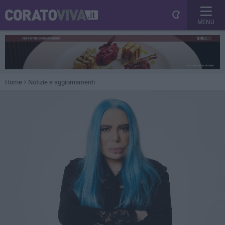
MENU
Home
Notizie e aggiornamenti