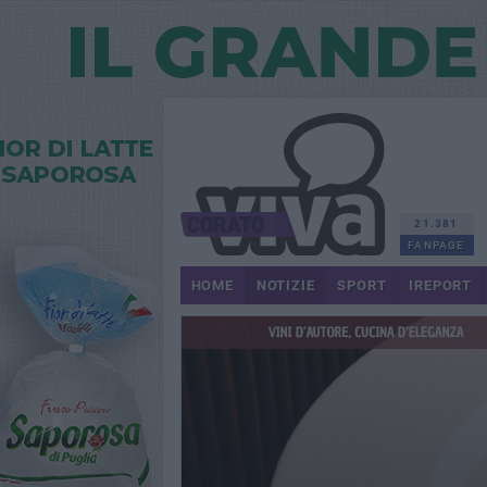
21.381
FANPAGE
HOME
NOTIZIE
SPORT
IREPORT