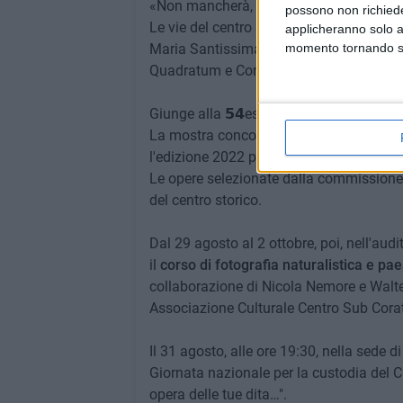
«Non mancherà, naturalmente la tradizi
possono non richieder
Le vie del centro storico coratino si riem
applicheranno solo a
Maria Santissima in cielo con il
momento tornando su 
concors
Quadratum e Comune di Corato.
Giunge alla 𝟱𝟰esima edizione il 𝗣𝗿𝗲𝗺
La mostra concorso rivolta ai giovani arti
l'edizione 2022 prevede sette premi acqu
Le opere selezionate dalla commissione d
del centro storico.
Dal 29 agosto al 2 ottobre, poi, nell'audit
il
corso di fotografia naturalistica e pa
collaborazione di Nicola Nemore e Walter 
Associazione Culturale Centro Sub Cora
Il 31 agosto, alle ore 19:30, nella sede d
Giornata nazionale per la custodia del Cre
opera delle tue dita…".