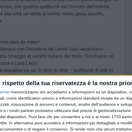
iovani, con quattro spettacoli nel Chiostro dell'istituto
e alla città un vento di sorrisi, risate, gioia, ascolto,
o.
, non sarà da meno!
timana con l'iniziativa del centro italo-venezolano
ata omaggio al varietà italiano dal titolo "Giochiamo al
rone e Loris Leoci.
niziative tra cui "Il circo in città – spettacoli di arte in
volgerà il 21 e il 28 agosto lungo corso Garibaldi e corso
l rispetto della tua riservatezza è la nostra prior
rio storico" a cura del Teatro delle molliche il 24 agosto e
artner
memorizziamo e/o accediamo a informazioni su un dispositivo, c
 itinerante Ya Salam alla XIV edizione, dal titolo "Soul and
ali, come identificatori univoci e informazioni standard inviate da un di
zzati, misurazione di annunci e contenuti, analisi dell'audience e svilupp
lta, vedranno il chiostro di Palazzo di Città trasformarsi
i e i nostri partner possiamo utilizzare dati precisi di geolocalizzazione 
sua bellezza e alla sua eccellente acustica» hanno
del dispositivo. Puoi fare clic per consentire a noi e ai nostri 1733 partn
critte. In alternativa puoi accedere a informazioni più dettagliate e modif
acconsentire o di negare il consenso.
Si rende noto che alcuni trattamen