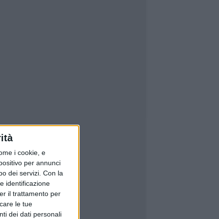
ità
ome i cookie, e
spositivo per annunci
o dei servizi.
Con la
e identificazione
er il trattamento per
icare le tue
ti dei dati personali