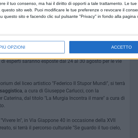
one.
e il tuo consenso, ma hai il diritto di opporti a tale trattamento. Le tue
piranno di colore alla vigilia della festa dell'Assunzione di
 questo sito web. Puoi modificare le tue preferenze o revocare il conse
questo sito e facendo clic sul pulsante "Privacy" in fondo alla pagina
o "La Barca di Santa Maria"
, organizzato da Pro Loco
𝗼
na𝘇
𝗶𝗼𝗻𝗮𝗹𝗲
𝗱𝗶 a𝗿𝘁𝗲 c𝗼𝗻
𝘁𝗲𝗺𝗽𝗼𝗿𝗮𝗻𝗲𝗮 "𝗜𝗹 𝗣𝗲𝗻𝗱𝗶̀𝗼".
sti under 40 di tutto il territorio nazionale, che per
PIÙ OPZIONI
ACCETTO
isto per le opere pittoriche e un montepremi di 5000 euro.
i esperti saranno esposte dal 24 al 30 agosto per le vie
orium del liceo artistico "Federico II Stupor Mundi", si terrà
esaggistica
, a cura di Giuseppe Carlucci, con la
Caterina, dal titolo "La Murgia Incontra il mare" a cura di
to.
i "Vivere In", in Via Giappone 40 in occasione della XVII
ato, si terrà il percorso culturale "Se guardo il tuo cielo,