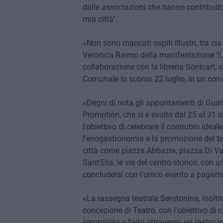
dalle associazioni che hanno contribuito a
mia città".
«Non sono mancati ospiti illustri, tra cui 
Veronica Raimo della manifestazione "Libr
collaborazione con la libreria Sonicart, 
Comunale lo scorso 22 luglio, in un conc
«Degni di nota gli appuntamenti di Gusto
Promotion, che si è svolto dal 25 al 31 l
l'obiettivo di celebrare il connubio ideale
l'enogastronomia e la promozione del terri
città come piazza Abbazia, piazza Di Va
Sant'Elia, le vie del centro storico, con u
concludersi con l'unico evento a pagame
«La rassegna teatrale Serotonina, inoltr
concezione di Teatro, con l'obiettivo di 
serotonina e farlo attraverso un teatro 