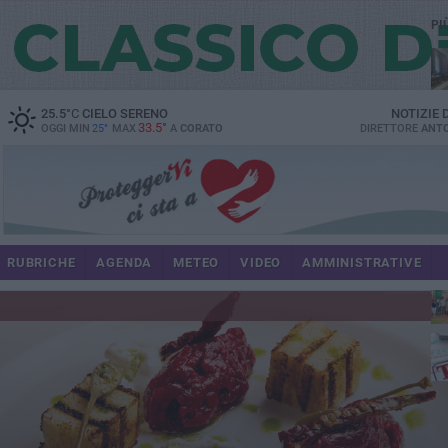
PI
spe
25.5
°C
CIELO SERENO
NOTIZIE
33.5°
OGGI MIN
25°
MAX
A
CORATO
DIRETTORE
ANTO
pa
RUBRICHE
AGENDA
METEO
VIDEO
AMMINISTRATIVE
Uli
im