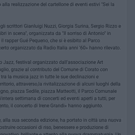
lla realizzazione del cartellone di eventi estivi "Sei la
gli scrittori Gianluigi Nuzzi, Giorgia Surina, Sergio Rizzo e
i in scena", organizzata da "Il sorriso di Antonio" in
o il rapper Gué Pequeno, che si è esibito al Parco
erto organizzato da Radio Italia anni '60» hanno rilevato.
 Jazz, festival organizzato dall'associazione Art
uglio, grazie al contributo del Comune di Corato con
 tra la musica jazz in tutte le sue declinazioni e
torio, attraverso,la rivitalizzazione di alcuni luoghi della
gno, piazza Sedile, piazza Matteotti, il Parco Comunale
n'intera settimana di concerti ed eventi aperti a tutti, per
nto, il concerto di Irene Grandi» hanno aggiunto.
e, alla sua seconda edizione, ha portato in città una nuova
costruire occasioni di riso, benessere e produzione di
innovativo, brillante e attento alla nuova drammaturgia. Un