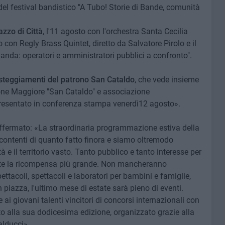
del festival bandistico "A Tubo! Storie di Bande, comunità
azzo di Città
, l'11 agosto con l'orchestra Santa Cecilia
o con Regly Brass Quintet, diretto da Salvatore Pirolo e il
 Banda: operatori e amministratori pubblici a confronto".
steggiamenti del patrono San Cataldo
, che vede insieme
ione Maggiore "San Cataldo" e associazione
resentato in conferenza stampa venerdì12 agosto».
fermato: «La straordinaria programmazione estiva della
ontenti di quanto fatto finora e siamo oltremodo
à e il territorio vasto. Tanto pubblico e tanto interesse per
nte la ricompensa più grande. Non mancheranno
tacoli, spettacoli e laboratori per bambini e famiglie,
in piazza, l'ultimo mese di estate sarà pieno di eventi.
ai giovani talenti vincitori di concorsi internazionali con
nto alla sua dodicesima edizione, organizzato grazie alla
alducci».