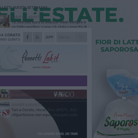
Ù LETTI QUESTA SETTIMANA
SABATO 1 AGOSTO
16.554.000 euro di avanzo: «Non sempre è
un fatto positivo: o non c'è stata capacità di
sa o le entrate sono state troppo alte»
 DA
CORATO
MERCOLEDÌ 5 AGOSTO
APP
Chiuso momentaneamente distributore di
NIO QUINTO
benzina di Via Ruvo
SABATO 1 AGOSTO
Centro storico, l'assessore Marcone
risponde agli esercenti: «Siamo ai nastri di
rtenza»
GIOVEDÌ 6 AGOSTO
Gelato di San Domenico: il gusto che
racconta una leggenda
MERCOLEDÌ 5 AGOSTO
Corato celebra l'eccellenza italiana:
presentata la V edizione di "Aperitivo tra gli
vi"
GIOVEDÌ 6 AGOSTO
Tari a Corato, rincari fino all'87%. AIC:
«Ripartizione non equa, stangata sulle
prese»