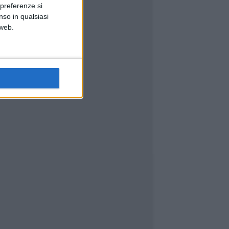
 preferenze si
nso in qualsiasi
 web.