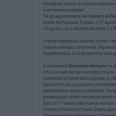
Proseguirà, inoltre, la seconda edizione 
e sentimento pugliese".
Tre gli appuntamenti nel
Chiostro di Pal
diretta da Pasquale Turturro, il 17 agost
18 agosto con il dibattito dal titolo "La
Grande importanza avranno, inoltre, i
fe
il lavoro sinergico di Comune, Deputaz
PugliArmonica, il cui programma sarà p
Il vicesindaco
Beniamino Marcone
ha af
città è a metà del suo cammino. Siamo c
soddisfatti di come abbia risposto la citt
quanto fino ad ora proposto è certame
appuntamenti anche a settembre. Tra spet
presentazioni di libri concerti ed eventi 
Dal 2 al 17 spazio alla musica classica e 
il Festival Pianistico Fausto Zadra, giu
direzione artistica del maestro Filippo B