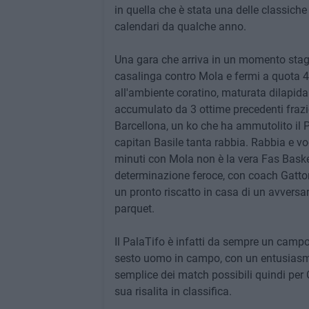
in quella che è stata una delle classich
calendari da qualche anno.
Una gara che arriva in un momento stagion
casalinga contro Mola e fermi a quota 4 
all'ambiente coratino, maturata dilapidan
accumulato da 3 ottime precedenti frazio
Barcellona, un ko che ha ammutolito il 
capitan Basile tanta rabbia. Rabbia e vog
minuti con Mola non è la vera Fas Baske
determinazione feroce, con coach Gattone
un pronto riscatto in casa di un avversar
parquet.
Il PalaTifo è infatti da sempre un campo
sesto uomo in campo, con un entusiasmo
semplice dei match possibili quindi per C
sua risalita in classifica.