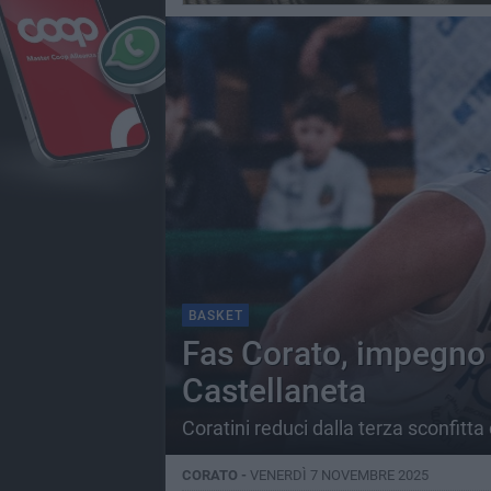
BASKET
Fas Corato, impegno d
Castellaneta
Coratini reduci dalla terza sconfitt
CORATO -
VENERDÌ 7 NOVEMBRE 2025