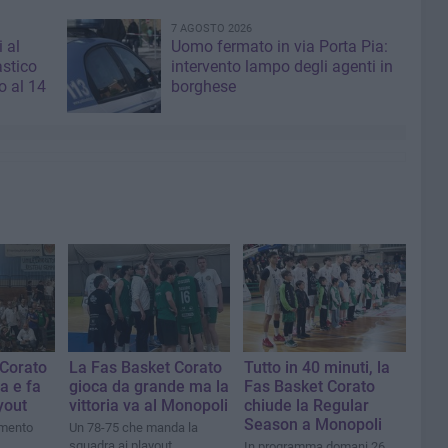
7 AGOSTO 2026
i al
Uomo fermato in via Porta Pia:
astico
intervento lampo degli agenti in
 al 14
borghese
 Corato
La Fas Basket Corato
Tutto in 40 minuti, la
a e fa
gioca da grande ma la
Fas Basket Corato
yout
vittoria va al Monopoli
chiude la Regular
Season a Monopoli
mento
Un 78-75 che manda la
squadra ai playout
In programma domani 26