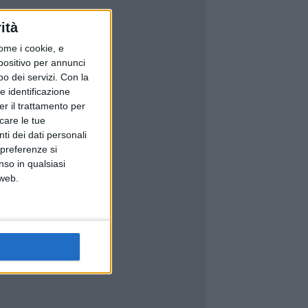
ità
ome i cookie, e
spositivo per annunci
o dei servizi.
Con la
e identificazione
er il trattamento per
icare le tue
ti dei dati personali
 preferenze si
nso in qualsiasi
 web.