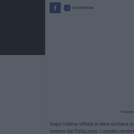
2
CONDIVISIONI
Powere
Dopo l'ultima vittoria in terra siciliana
lontano dal PalaLosito. I coratini rende