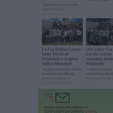
I neroverdi di coach Verile
perdono in casa
dell'Antoniana che cosi
pareggia la serie sull'1-1
La Fas Basket Corato
Una super Fas
batte Rende al
Corato manda 
Palalosito e si gioca
capolista Mate
tutto a Monopoli
Palalosito
Decisiva adesso per Corato
I coratini nel turno
la trasferta sul difficile
infrasettimanale 
parquet di Monopoli,
e vincono al PalaL
nell'ultima giornata di
63
campionato in programma
domenica alle ore 18
RICEVI AGGIORNAMENTI E
CONTENUTI DA CORATO
GRATIS