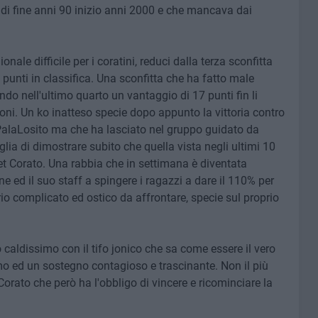
e di fine anni 90 inizio anni 2000 e che mancava dai
ale difficile per i coratini, reduci dalla terza sconfitta
punti in classifica. Una sconfitta che ha fatto male
do nell'ultimo quarto un vantaggio di 17 punti fin li
ni. Un ko inatteso specie dopo appunto la vittoria contro
PalaLosito ma che ha lasciato nel gruppo guidato da
lia di dimostrare subito che quella vista negli ultimi 10
t Corato. Una rabbia che in settimana è diventata
 ed il suo staff a spingere i ragazzi a dare il 110% per
io complicato ed ostico da affrontare, specie sul proprio
 caldissimo con il tifo jonico che sa come essere il vero
 ed un sostegno contagioso e trascinante. Non il più
orato che però ha l'obbligo di vincere e ricominciare la