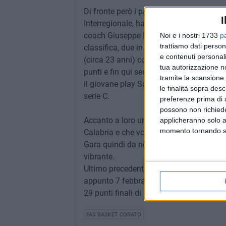
Di fronte però i padroni di casa della Val
I
Interregionale, hanno cominciato bene il
coach Giuseppe Luisi hanno vinto 3 gare 
Noi e i nostri 1733
p
trattiamo dati person
classifica, due in più rispetto a Corato
e contenuti personali
(circa 23 anni) con 3 punti di forza su t
tua autorizzazione no
punti e fin qui sempre andato in doppia
tramite la scansione 
il giovane play Samuel Ayomide, riconfer
le finalità sopra des
serie C.
preferenze prima di 
possono non richieder
Accanto a loro un gruppo che in casa ha
applicheranno solo a
momento tornando su 
Calabria e che vorrà rifarsi dopo la sco
Gara quindi da non sottovalutare ma dov
vibrante.
Ultimo precedente tra le due formazioni 
appunto 7 febbraio 2022. Al PalaTifo di 
29 punti finali di Ouandie.
FAS BASKET CORATO