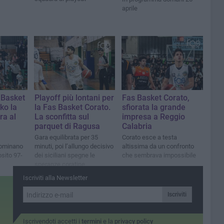
aprile
 Basket
Playoff più lontani per
Fas Basket Corato,
ko la
la Fas Basket Corato.
sfiorata la grande
ra al
La sconfitta sul
impresa a Reggio
parquet di Ragusa
Calabria
Gara equilibrata per 35
Corato esce a testa
dominano
minuti, poi l’allungo decisivo
altissima da un confronto
osito 97-
dei siciliani spegne le
che sembrava impossibile
speranze coratine
Iscriviti alla Newsletter
Iscriviti
Iscrivendoti accetti i
termini
e la
privacy policy