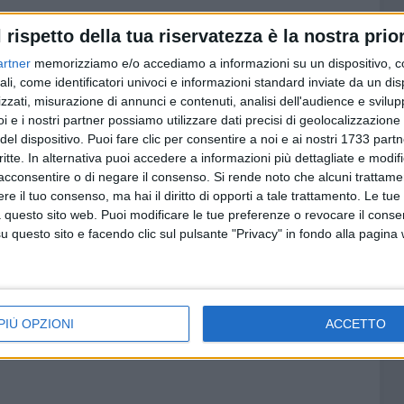
entino Castellaneta, arrivati quest'anno in serie B
l rispetto della tua riservatezza è la nostra prior
 campionato e non vogliono fermarsi. Gli jonici guidati da
sulle 6 giocate finora e sono a quota 6 punti in
artner
memorizziamo e/o accediamo a informazioni su un dispositivo, c
ali, come identificatori univoci e informazioni standard inviate da un di
. Una squadra compatta e dall'età media non troppo elevata
zzati, misurazione di annunci e contenuti, analisi dell'audience e svilupp
utti che sono Daniele Buo, top scorer della squadra con 92
i e i nostri partner possiamo utilizzare dati precisi di geolocalizzazione 
 cifra, Tommaso Contini, ala 26enne ex Montegranaro, ed
del dispositivo. Puoi fare clic per consentire a noi e ai nostri 1733 partn
mato dopo essere stato il trascinatore lo scorso anno in
critte. In alternativa puoi accedere a informazioni più dettagliate e modif
acconsentire o di negare il consenso.
Si rende noto che alcuni trattamen
e il tuo consenso, ma hai il diritto di opporti a tale trattamento. Le tue
 vinto 2 partite su 2 battendo anche la Viola Reggio
 questo sito web. Puoi modificare le tue preferenze o revocare il conse
questo sito e facendo clic sul pulsante "Privacy" in fondo alla pagina
nfitta esterna di domenica scorsa a Milazzo per 98-78.
e servirà vincere a entrambi i team e che sarà intensa e
in gare ufficiali è quello della stagione 2021/2022, datato
via Aldo Moro fu vittoria neroverde in rimonta 67-71 con i
PIÙ OPZIONI
ACCETTO