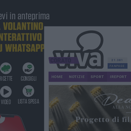
21.381
FANPAGE
HOME
NOTIZIE
SPORT
IREPORT