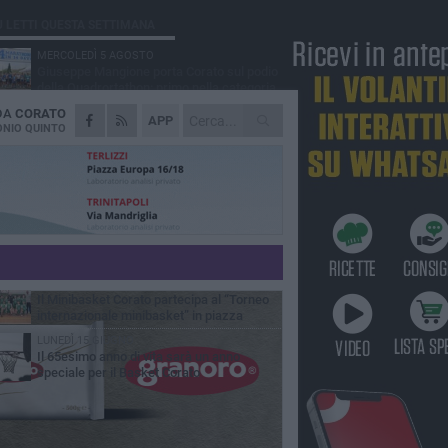
Ù LETTI QUESTA SETTIMANA
MERCOLEDÌ 5 AGOSTO
Giuseppe Mangione porta Corato sul podio
della Quadrortathon: primo nella categoria
5
 DA
CORATO
LUNEDÌ 3 AGOSTO
APP
ErbeNobili Basket Corato, Vincenzo
NIO QUINTO
Mazzilli nuovo direttore generale
GIOVEDÌ 30 LUGLIO
Corato Calcio al campionato di Promozione
Pugliese: «Costruiamo un percorso solido e
raturo»
GIOVEDÌ 25 GIUGNO
Corato Calcio, l’Amministrazione comunale
conferma attenzione, disponibilità
ponsabilità per il futuro del calcio cittadino
SABATO 20 GIUGNO
Il Minibasket Corato partecipa al “Torneo
internazionale minibasket” in piazza
LUNEDÌ 15 GIUGNO
Il 65esimo anno di vita sarà un anno
speciale per il Basket Corato