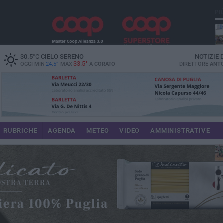
PI
M6
30.5
°C
CIELO SERENO
NOTIZIE
33.5°
OGGI MIN
24.5°
MAX
A
CORATO
DIRETTORE
ANTO
du
RUBRICHE
AGENDA
METEO
VIDEO
AMMINISTRATIVE
res