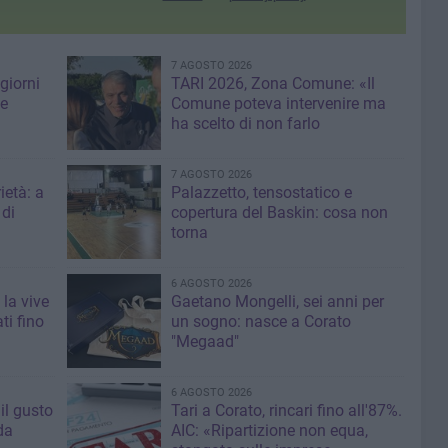
7 AGOSTO 2026
giorni
TARI 2026, Zona Comune: «Il
me
Comune poteva intervenire ma
ha scelto di non farlo
7 AGOSTO 2026
ietà: a
Palazzetto, tensostatico e
 di
copertura del Baskin: cosa non
torna
6 AGOSTO 2026
 la vive
Gaetano Mongelli, sei anni per
ti fino
un sogno: nasce a Corato
"Megaad"
6 AGOSTO 2026
il gusto
Tari a Corato, rincari fino all'87%.
da
AIC: «Ripartizione non equa,