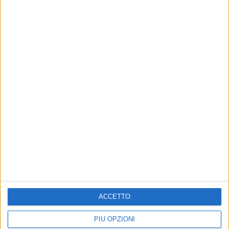
Altri contenuti a tema
ACCETTO
La Fas Basket Corato batte
ALTRI SPORT
Antoniana e fa sua gara 1
La Fas Basket Corato perde
PIÙ OPZIONI
playout
gara 2 e manda la serie