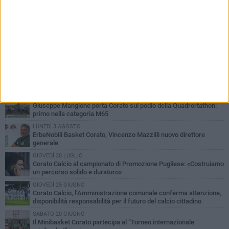
PIÙ LETTI QUESTA SETTIMANA
MERCOLEDÌ 5 AGOSTO
Giuseppe Mangione porta Corato sul podio della Quadrortathon:
primo nella categoria M65
LUNEDÌ 3 AGOSTO
ErbeNobili Basket Corato, Vincenzo Mazzilli nuovo direttore
generale
GIOVEDÌ 30 LUGLIO
Corato Calcio al campionato di Promozione Pugliese: «Costruiamo
un percorso solido e duraturo»
GIOVEDÌ 25 GIUGNO
Corato Calcio, l’Amministrazione comunale conferma attenzione,
disponibilità responsabilità per il futuro del calcio cittadino
SABATO 20 GIUGNO
Il Minibasket Corato partecipa al “Torneo internazionale