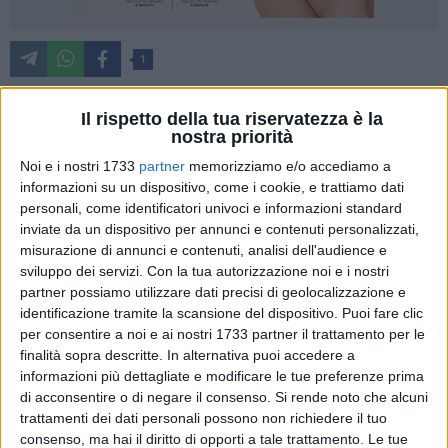
1
Il rispetto della tua riservatezza è la
nostra priorità
Dopo il ko interno contro Barcellona torna alla vittoria la Fas
Basket Corato. I ragazzi di coach Marco Verile sfoderano
Noi e i nostri 1733
partner
memorizziamo e/o accediamo a
una grande prestazione sia in attacco che in difesa,
informazioni su un dispositivo, come i cookie, e trattiamo dati
personali, come identificatori univoci e informazioni standard
espugnano il PalaPinto di Mola di Bari vincendo 71-96 e
inviate da un dispositivo per annunci e contenuti personalizzati,
centrano la quinta vittoria in trasferta di questo campionato.
misurazione di annunci e contenuti, analisi dell'audience e
sviluppo dei servizi.
Con la tua autorizzazione noi e i nostri
Parte bene Corato che sblocca la gara con i primi 3 punti di
partner possiamo utilizzare dati precisi di geolocalizzazione e
Paoletti, seguito subito da Cabodevilla (2-6). Mola però in
identificazione tramite la scansione del dispositivo. Puoi fare clic
avvio grazie ai canestri di Kebe e Beltramino tiene il ritmo dei
per consentire a noi e ai nostri 1733 partner il trattamento per le
coratini e rimane in scia nel punteggio (10-12). L'ingresso di
finalità sopra descritte. In alternativa puoi accedere a
informazioni più dettagliate e modificare le tue preferenze prima
Manisi (top scorer alla fine del match con 23 punti) da il
di acconsentire o di negare il consenso.
Si rende noto che alcuni
primo scossone alla gara. 5 punti in fila del numero 2 ed il
trattamenti dei dati personali possono non richiedere il tuo
canestro di Dip regalano la prima fuga ai neroverdi (12-19).
consenso, ma hai il diritto di opporti a tale trattamento. Le tue