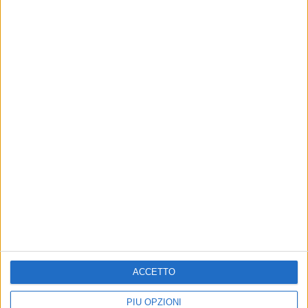
Altri contenuti a tema
ACCETTO
ErbeNobili Basket Corato,
CALCIO
Vincenzo Mazzilli nuovo
Nuova Matteotti Corato
PIÙ OPZIONI