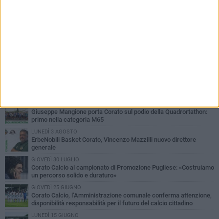
PIÙ LETTI QUESTA SETTIMANA
MERCOLEDÌ 5 AGOSTO
Giuseppe Mangione porta Corato sul podio della Quadrortathon:
primo nella categoria M65
LUNEDÌ 3 AGOSTO
ErbeNobili Basket Corato, Vincenzo Mazzilli nuovo direttore
generale
GIOVEDÌ 30 LUGLIO
Corato Calcio al campionato di Promozione Pugliese: «Costruiamo
un percorso solido e duraturo»
GIOVEDÌ 25 GIUGNO
Corato Calcio, l’Amministrazione comunale conferma attenzione,
disponibilità responsabilità per il futuro del calcio cittadino
LUNEDÌ 15 GIUGNO