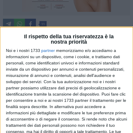
11
Il rispetto della tua riservatezza è la
nostra priorità
Una arrembante Nuova Matteotti Corato conquista la vittoria
Noi e i nostri 1733
partner
memorizziamo e/o accediamo a
nell'ultima partita casalinga del 2025 e sale al settimo posto
informazioni su un dispositivo, come i cookie, e trattiamo dati
a quota 10 punti: al PalaLosito, i ragazzi di coach Ambrico,
personali, come identificatori univoci e informazioni standard
grazie ad un pirotecnico terzo quarto da 30-21 condito da
inviate da un dispositivo per annunci e contenuti personalizzati,
misurazione di annunci e contenuti, analisi dell'audience e
ben otto triple, si aggiudicano lo scontro diretto contro una
sviluppo dei servizi.
Con la tua autorizzazione noi e i nostri
mai doma Messapica Basket Ceglie con il punteggio di 78-
partner possiamo utilizzare dati precisi di geolocalizzazione e
71.
identificazione tramite la scansione del dispositivo. Puoi fare clic
per consentire a noi e ai nostri 1733 partner il trattamento per le
Coach Ambrico schiera per il suo starting five D'Imperio,
finalità sopra descritte. In alternativa puoi accedere a
Zanassi, Marchioli, Pollice e De Santis. Dall'altra parte coach
informazioni più dettagliate e modificare le tue preferenze prima
Faggiano deve fare a meno degli infortunati Argento,
di acconsentire o di negare il consenso.
Si rende noto che alcuni
trattamenti dei dati personali possono non richiedere il tuo
Feruglio e Invidia e si affida a Salerno, Angius, Argentiero,
consenso, ma hai il diritto di opporti a tale trattamento. Le tue