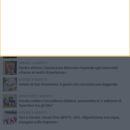
PIÙ LETTI QUESTA SETTIMANA
SABATO 1 AGOSTO
16.554.000 euro di avanzo: «Non sempre è un fatto positivo: o non
c'è stata capacità di spesa o le entrate sono state troppo alte»
MERCOLEDÌ 5 AGOSTO
Chiuso momentaneamente distributore di benzina di Via Ruvo
SABATO 1 AGOSTO
Centro storico, l'assessore Marcone risponde agli esercenti:
«Siamo ai nastri di partenza»
GIOVEDÌ 6 AGOSTO
Gelato di San Domenico: il gusto che racconta una leggenda
MERCOLEDÌ 5 AGOSTO
Corato celebra l'eccellenza italiana: presentata la V edizione di
"Aperitivo tra gli Ulivi"
GIOVEDÌ 6 AGOSTO
Tari a Corato, rincari fino all'87%. AIC: «Ripartizione non equa,
stangata sulle imprese»