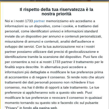
Il rispetto della tua riservatezza è la
nostra priorità
Noi e i nostri 1733
partner
memorizziamo e/o accediamo a
informazioni su un dispositivo, come i cookie, e trattiamo dati
56
personali, come identificatori univoci e informazioni standard
inviate da un dispositivo per annunci e contenuti personalizzati,
misurazione di annunci e contenuti, analisi dell'audience e
Con grande gioia la Parrocchia Madonna delle Grazie di
sviluppo dei servizi.
Con la tua autorizzazione noi e i nostri
Corato, grazie al gruppo del Rinnovamento nello Spirito
partner possiamo utilizzare dati precisi di geolocalizzazione e
identificazione tramite la scansione del dispositivo. Puoi fare clic
Santo, il 26 e 27 dicembre dalle ore 18 alle 21 ripropone il
per consentire a noi e ai nostri 1733 partner il trattamento per le
Presepe Vivente, segno concreto di fede, tradizione e
finalità sopra descritte. In alternativa puoi accedere a
comunità. Il Parroco della Parrocchia Don Antonio Maldera:
informazioni più dettagliate e modificare le tue preferenze prima
di acconsentire o di negare il consenso.
Si rende noto che alcuni
Attraverso scene di vita quotidiana,
trattamenti dei dati personali possono non richiedere il tuo
personaggi biblici e antichi mestieri, vogliamo
consenso, ma hai il diritto di opporti a tale trattamento. Le tue
accompagnarvi in un cammino che conduce
preferenze si applicheranno solo a questo sito web. Puoi
al cuore del Natale: la nascita di Gesù, luce
modificare le tue preferenze o revocare il consenso in qualsiasi
che illumina ogni tempo e ogni storia. Questo
momento tornando su questo sito e facendo clic sul pulsante
presepe non è solo una rappresentazione, ma
"Privacy" in fondo alla pagina web.