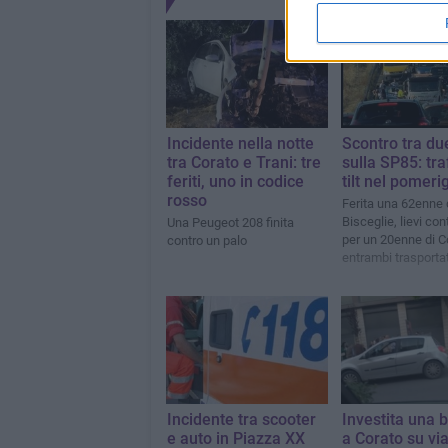
Incidente nella notte
Scontro tra du
tra Corato e Trani: tre
sulla SP85: traf
feriti, uno in codice
tilt nel pomeri
rosso
Ferita una 62enne 
Bisceglie, lievi con
Una Peugeot 208 finita
per un 20enne di C
contro un palo
entrambi trasportat
“Vittorio Emanuele 
Incidente tra scooter
Investita una
e auto in Piazza XX
a Corato su via