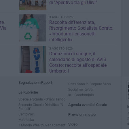
di "Aperitivo tra gli Ulivi"
3 AGOSTO 2026
te
Raccolta differenziata,
 Via
Risorgimento Socialista Corato:
«Introdurre i cassonetti
intelligenti»
3 AGOSTO 2026
Donazioni di sangue, il
calendario di agosto di AVIS
Corato: raccolte all'ospedale
Umberto I
Segnalazioni iReport
Dens Sano in Corpore Sano
Socialmente Utili
Le Rubriche
In... Condominio
Speciale Scuola - Oriani Tandoi
Secondo Circolo Didattico "N.
Agenda eventi di Corato
I
Fornelli"
R
CentoVoci
Previsioni meteo
C
Matrioska
Video
t
Il Mondo Wealth Management