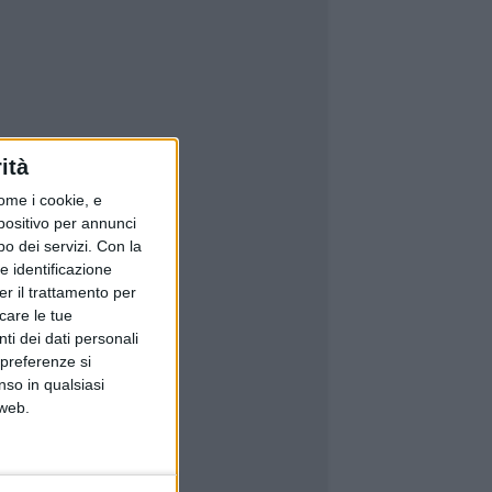
ità
ome i cookie, e
spositivo per annunci
o dei servizi.
Con la
e identificazione
er il trattamento per
icare le tue
ti dei dati personali
 preferenze si
nso in qualsiasi
 web.