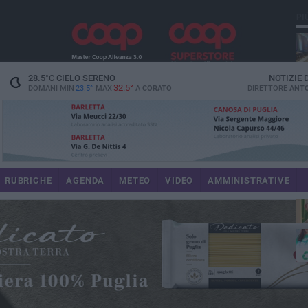
PI
spe
28.5
°C
CIELO SERENO
NOTIZIE
32.5°
DOMANI MIN
23.5°
MAX
A
CORATO
DIRETTORE
ANTO
pr
RUBRICHE
AGENDA
METEO
VIDEO
AMMINISTRATIVE
pa
int