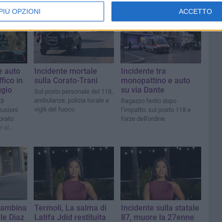
PIÙ OPZIONI
ACCETTO
e auto
Incidente mortale
Incidente tra
fico in
sulla Corato-Trani
monopattino e auto
ggio
su via Dante
Sul posto personale del 118,
ambulanze, polizia locale e
di
Ragazzo ferito dopo
vigili del fuoco
tusioni
l’impatto: sul posto 118 e
orato:
forze dell’ordine
i al
II”
 bambina
Termoli, La salma di
Incidente sulla statale
le Diaz
Latifa Jdid restituita
87, muore la 27enne