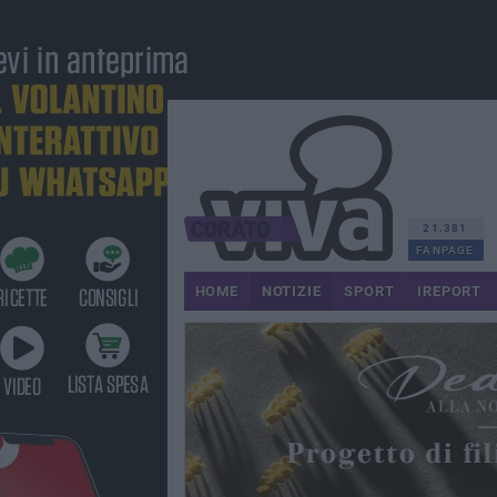
21.381
FANPAGE
HOME
NOTIZIE
SPORT
IREPORT