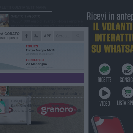
Ù LETTI QUESTA SETTIMANA
SABATO 1 AGOSTO
16.554.000 euro di avanzo: «Non sempre è
un fatto positivo: o non c'è stata capacità di
sa o le entrate sono state troppo alte»
 DA
CORATO
VENERDÌ 31 LUGLIO
APP
Via Dante, aiuole nel degrado: tra incuria
NIO QUINTO
pubblica e inciviltà quotidiana
VENERDÌ 31 LUGLIO
Corato, le attività chiedono di accelerare
sul calendario estivo: «Gli eventi generano
esenze, consumi e nuove opportunità»
MERCOLEDÌ 5 AGOSTO
Chiuso momentaneamente distributore di
benzina di Via Ruvo
SABATO 1 AGOSTO
Centro storico, l'assessore Marcone
risponde agli esercenti: «Siamo ai nastri di
rtenza»
LUNEDÌ 3 AGOSTO
Raccolta differenziata, Risorgimento
Socialista Corato: «Introdurre i cassonetti
elligenti»