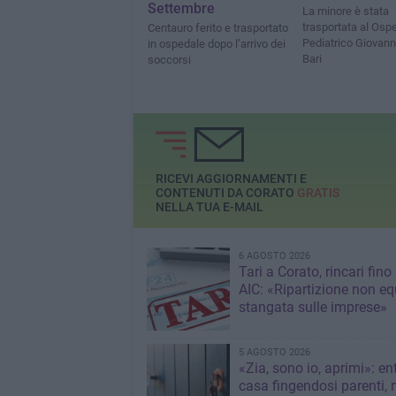
Settembre
La minore è stata
trasportata al Osp
Centauro ferito e trasportato
Pediatrico Giovanni
in ospedale dopo l’arrivo dei
Bari
soccorsi
RICEVI AGGIORNAMENTI E
CONTENUTI DA CORATO
GRATIS
NELLA TUA E-MAIL
6 AGOSTO 2026
Tari a Corato, rincari fino
AIC: «Ripartizione non eq
stangata sulle imprese»
5 AGOSTO 2026
«Zia, sono io, aprimi»: en
casa fingendosi parenti,