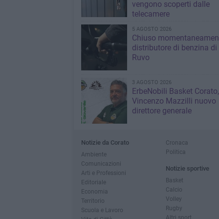
vengono scoperti dalle
telecamere
5 AGOSTO 2026
Chiuso momentaneamen
distributore di benzina di
Ruvo
3 AGOSTO 2026
ErbeNobili Basket Corato,
Vincenzo Mazzilli nuovo
direttore generale
Notizie da Corato
Cronaca
Politica
Ambiente
Comunicazioni
Notizie sportive
Arti e Professioni
Basket
Editoriale
Calcio
Economia
Volley
Territorio
Rugby
Scuola e Lavoro
Altri sport