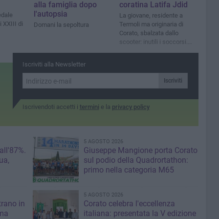
alla famiglia dopo
coratina Latifa Jdid
l'autopsia
edale
La giovane, residente a
 XXIII di
Termoli ma originaria di
Domani la sepoltura
Corato, sbalzata dallo
scooter: inutili i soccorsi.
Ferito il conducente
Iscriviti alla Newsletter
Iscriviti
Iscrivendoti accetti i
termini
e la
privacy policy
5 AGOSTO 2026
 all'87%.
Giuseppe Mangione porta Corato
ua,
sul podio della Quadrortathon:
primo nella categoria M65
5 AGOSTO 2026
trano in
Corato celebra l'eccellenza
 ma
italiana: presentata la V edizione