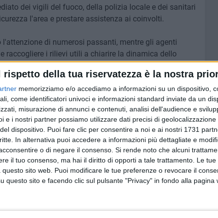
iato dei vigili del fuoco, della polizia locale e dei sanitari
icurezza l'area e prestare assistenza ai coinvolti.
 l'attenzione di numerosi passanti, mentre gli agenti
raccogliere i rilievi utili a chiarire la dinamica dello
l rispetto della tua riservatezza è la nostra prior
ori informazioni sulle condizioni delle persone coinvolte.
artner
memorizziamo e/o accediamo a informazioni su un dispositivo, c
ali, come identificatori univoci e informazioni standard inviate da un di
zzati, misurazione di annunci e contenuti, analisi dell'audience e svilupp
i e i nostri partner possiamo utilizzare dati precisi di geolocalizzazione 
6 AGOSTO 2026
del dispositivo. Puoi fare clic per consentire a noi e ai nostri 1731 partn
i per
Gelato di San Domenico: il gusto
critte. In alternativa puoi accedere a informazioni più dettagliate e modif
o
che racconta una leggenda
acconsentire o di negare il consenso.
Si rende noto che alcuni trattamen
e il tuo consenso, ma hai il diritto di opporti a tale trattamento. Le tue
 questo sito web. Puoi modificare le tue preferenze o revocare il conse
questo sito e facendo clic sul pulsante "Privacy" in fondo alla pagina