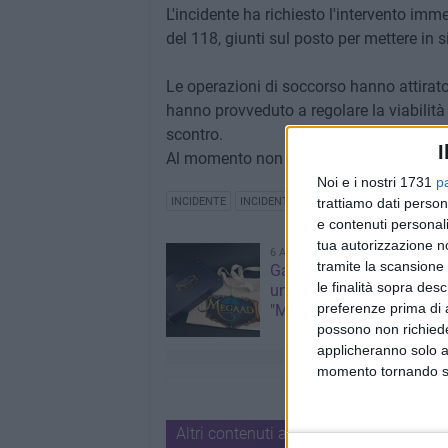
L'incidente ha richiesto l'intervento immed
del 118, giunti sul posto per mettere in s
Le operazioni di soccorso hanno attirato
hanno provveduto a regolare la viabilità e 
scontro.
I
Al momento non sono state diffuse ulteri
Noi e i nostri 1731
p
trattiamo dati person
INCIDENTE
INCIDENTE STRADALE
e contenuti personali
tua autorizzazione no
6 AGOSTO 2026
tramite la scansione 
Gaetano Mongelli, sei ann
le finalità sopra des
un sogno: nasce a Corat
preferenze prima di 
"Megaad"
possono non richieder
applicheranno solo a
momento tornando su 
Altri contenuti a tema