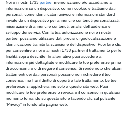
Noi e i nostri 1733
partner
memorizziamo e/o accediamo a
informazioni su un dispositivo, come i cookie, e trattiamo dati
personali, come identificatori univoci e informazioni standard
28
inviate da un dispositivo per annunci e contenuti personalizzati,
misurazione di annunci e contenuti, analisi dell'audience e
sviluppo dei servizi.
Con la tua autorizzazione noi e i nostri
partner possiamo utilizzare dati precisi di geolocalizzazione e
Porta Futuro Corato
riprende la sua attività proponendo la
identificazione tramite la scansione del dispositivo. Puoi fare clic
presentazione dei corsi dell'
ITS Academy AgriPuglia
,
per consentire a noi e ai nostri 1733 partner il trattamento per le
fondazione che si occupa dell'
alta formazione specialistica
finalità sopra descritte. In alternativa puoi accedere a
di tecnici dell'agri-food
, uno dei settori storicamente
informazioni più dettagliate e modificare le tue preferenze prima
trainanti dell'economia regionale che copre l'intera filiera:
di acconsentire o di negare il consenso.
Si rende noto che alcuni
dalla produzione della materia prima alla trasformazione
trattamenti dei dati personali possono non richiedere il tuo
consenso, ma hai il diritto di opporti a tale trattamento. Le tue
delle eccellenze di Puglia.
preferenze si applicheranno solo a questo sito web. Puoi
modificare le tue preferenze o revocare il consenso in qualsiasi
Gli ITS sono percorsi post-diploma altamente
momento tornando su questo sito e facendo clic sul pulsante
professionalizzanti che possono rappresentare una valida
"Privacy" in fondo alla pagina web.
alternativa all'università. Sono nati rispondendo alla
richiesta di tecnici superiori di diverso livello, in possesso di
specifiche conoscenze culturali coniugate con una