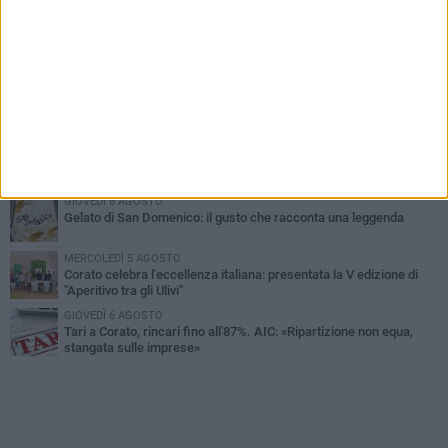
PIÙ LETTI QUESTA SETTIMANA
SABATO 1 AGOSTO
16.554.000 euro di avanzo: «Non sempre è un fatto positivo: o non
c'è stata capacità di spesa o le entrate sono state troppo alte»
MERCOLEDÌ 5 AGOSTO
Chiuso momentaneamente distributore di benzina di Via Ruvo
SABATO 1 AGOSTO
Centro storico, l'assessore Marcone risponde agli esercenti:
«Siamo ai nastri di partenza»
GIOVEDÌ 6 AGOSTO
Gelato di San Domenico: il gusto che racconta una leggenda
MERCOLEDÌ 5 AGOSTO
Corato celebra l'eccellenza italiana: presentata la V edizione di
"Aperitivo tra gli Ulivi"
GIOVEDÌ 6 AGOSTO
Tari a Corato, rincari fino all'87%. AIC: «Ripartizione non equa,
stangata sulle imprese»