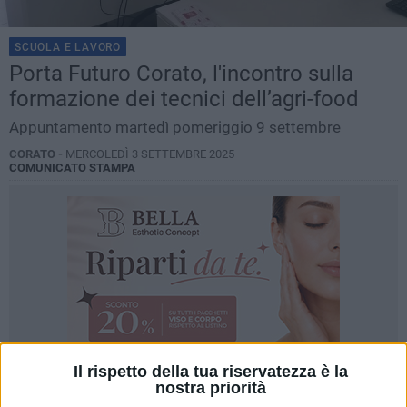
SCUOLA E LAVORO
Porta Futuro Corato, l'incontro sulla
formazione dei tecnici dell’agri-food
Appuntamento martedì pomeriggio 9 settembre
CORATO -
MERCOLEDÌ 3 SETTEMBRE 2025
COMUNICATO STAMPA
Il rispetto della tua riservatezza è la
nostra priorità